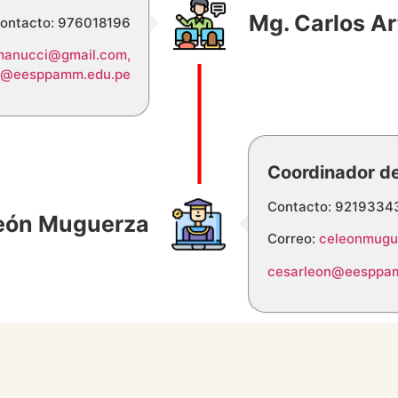
Mg. Carlos Ar
ontacto: 976018196
anucci@gmail.com,
ro@eesppamm.edu.pe
Coordinador de
Contacto: 9219334
León Muguerza
Correo:
celeonmugu
cesarleon@eesppa