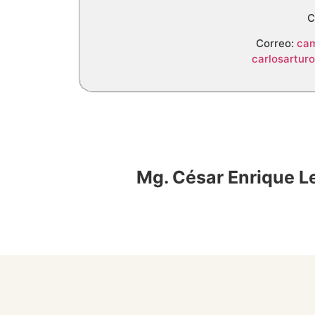
C
Correo:
cam
carlosartu
Mg. César Enrique 