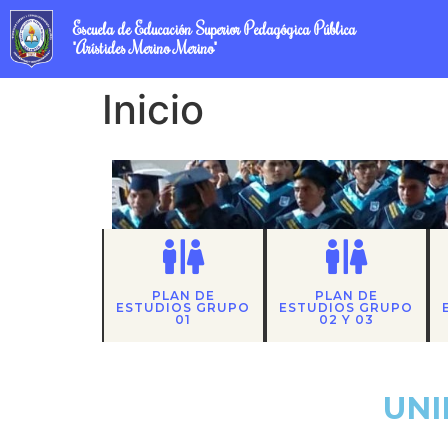
Escuela de Educación Superior Pedagógica Pública
"Arístides Merino Merino"
Inicio
PLAN DE
PLAN DE
ESTUDIOS GRUPO
ESTUDIOS GRUPO
01
02 Y 03
UNI