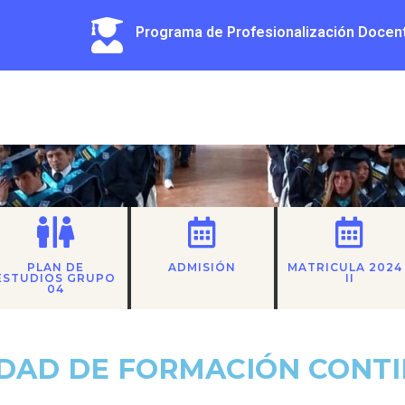
Programa de Profesionalización Docen
PLAN DE
ADMISIÓN
MATRICULA 2024 
ESTUDIOS GRUPO
II
04
DAD DE FORMACIÓN CONT