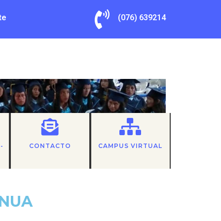
te
(076) 639214
-
CONTACTO
CAMPUS VIRTUAL
INUA