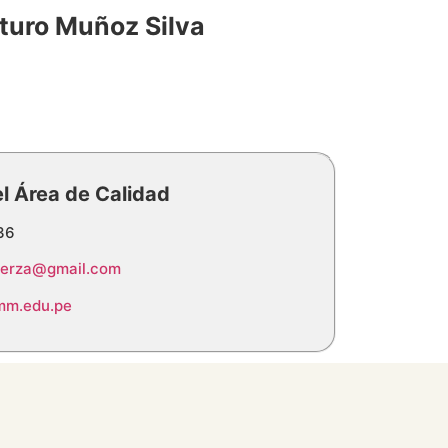
turo Muñoz Silva
l Área de Calidad
36
erza@gmail.com
mm.edu.pe