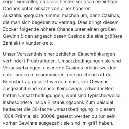
sogar sinnvoller, da diese besten seriösen erreichbar
Casinos unter einsatz von einer höheren
Auszahlungsquote rummel machen um, denn Casinos,
die man sich begeben zu vermag. Dies bringt diesem
Zocker folgende höhere Chance unter einen großen
Gewinn & den angeschlossen Casinos die eine größere
Zahl aktiv Kundenkreis.
Unser Verständnis einer zeitlichen Einschränkungen
verhindert Frustrationen. Umsatzbedingungen sie sind
Voraussetzungen, unser von Casinos erklärt werden
unter anderem renommieren, entsprechend oft der
Bonusbetrag gesetzt werden muss, vor Gewinne
ausgezahlt sind können. Keineswegs jedweder Boni
hatten Umsatzbedingungen, wohl sind typischerweise,
insbesondere inside Einzahlungsboni. Zum beispiel
bedeutet die 30-fache Umsatzbedingung in diesem
100€ Prämie, sic 3000€ gesetzt werden zu tun sein,
vorher Gewinne ausgezahlt sie sind im griff haben.