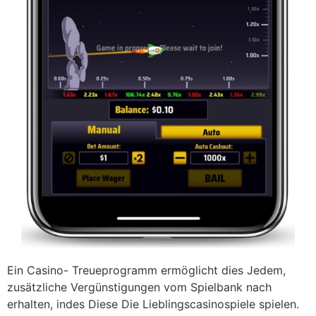
Ein Casino- Treueprogramm ermöglicht dies Jedem,
zusätzliche Vergünstigungen vom Spielbank nach
erhalten, indes Diese Die Lieblingscasinospiele spielen.