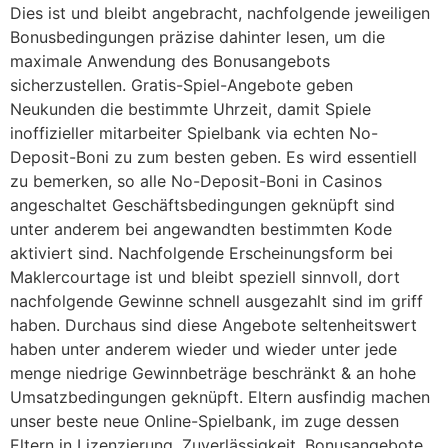
Dies ist und bleibt angebracht, nachfolgende jeweiligen
Bonusbedingungen präzise dahinter lesen, um die
maximale Anwendung des Bonusangebots
sicherzustellen. Gratis-Spiel-Angebote geben
Neukunden die bestimmte Uhrzeit, damit Spiele
inoffizieller mitarbeiter Spielbank via echten No-
Deposit-Boni zu zum besten geben. Es wird essentiell
zu bemerken, so alle No-Deposit-Boni in Casinos
angeschaltet Geschäftsbedingungen geknüpft sind
unter anderem bei angewandten bestimmten Kode
aktiviert sind. Nachfolgende Erscheinungsform bei
Maklercourtage ist und bleibt speziell sinnvoll, dort
nachfolgende Gewinne schnell ausgezahlt sind im griff
haben. Durchaus sind diese Angebote seltenheitswert
haben unter anderem wieder und wieder unter jede
menge niedrige Gewinnbeträge beschränkt & an hohe
Umsatzbedingungen geknüpft. Eltern ausfindig machen
unser beste neue Online-Spielbank, im zuge dessen
Eltern in Lizenzierung, Zuverlässigkeit, Bonusangebote