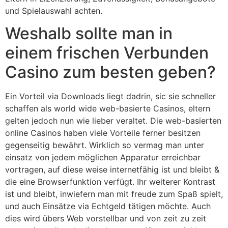
und Spielauswahl achten.
Weshalb sollte man in
einem frischen Verbunden
Casino zum besten geben?
Ein Vorteil via Downloads liegt dadrin, sic sie schneller
schaffen als world wide web-basierte Casinos, eltern
gelten jedoch nun wie lieber veraltet. Die web-basierten
online Casinos haben viele Vorteile ferner besitzen
gegenseitig bewährt. Wirklich so vermag man unter
einsatz von jedem möglichen Apparatur erreichbar
vortragen, auf diese weise internetfähig ist und bleibt &
die eine Browserfunktion verfügt. Ihr weiterer Kontrast
ist und bleibt, inwiefern man mit freude zum Spaß spielt,
und auch Einsätze via Echtgeld tätigen möchte. Auch
dies wird übers Web vorstellbar und von zeit zu zeit