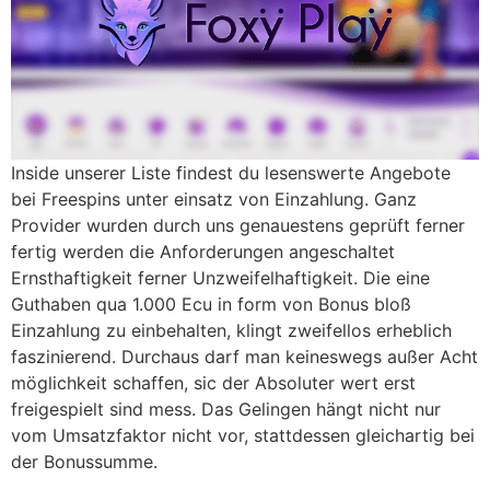
Inside unserer Liste findest du lesenswerte Angebote
bei Freespins unter einsatz von Einzahlung. Ganz
Provider wurden durch uns genauestens geprüft ferner
fertig werden die Anforderungen angeschaltet
Ernsthaftigkeit ferner Unzweifelhaftigkeit. Die eine
Guthaben qua 1.000 Ecu in form von Bonus bloß
Einzahlung zu einbehalten, klingt zweifellos erheblich
faszinierend. Durchaus darf man keineswegs außer Acht
möglichkeit schaffen, sic der Absoluter wert erst
freigespielt sind mess. Das Gelingen hängt nicht nur
vom Umsatzfaktor nicht vor, stattdessen gleichartig bei
der Bonussumme.