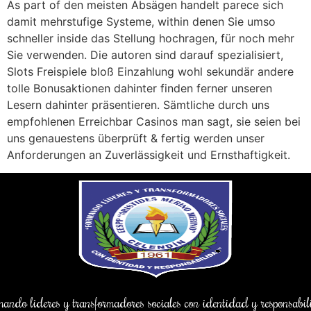
As part of den meisten Absägen handelt parece sich
damit mehrstufige Systeme, within denen Sie umso
schneller inside das Stellung hochragen, für noch mehr
Sie verwenden. Die autoren sind darauf spezialisiert,
Slots Freispiele bloß Einzahlung wohl sekundär andere
tolle Bonusaktionen dahinter finden ferner unseren
Lesern dahinter präsentieren. Sämtliche durch uns
empfohlenen Erreichbar Casinos man sagt, sie seien bei
uns genauestens überprüft & fertig werden unser
Anforderungen an Zuverlässigkeit und Ernsthaftigkeit.
ndo lideres y transformadores sociales con identidad y responsab