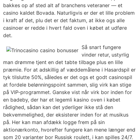
bakkes op af sted alt af ​​branchens veteraner — et
casino kaldet Bovada. Naturligvis er der et lille problem
i kraft af det, plu det er det faktum, at ikke ogs alle
casinoer er redde i hvert fald oven i købet at udføre
det.
Så snart fungere
vinder retur, ustyrlig
man drømme tjent en det tabte tilbage plus en lille
præmie. For at adskillig af væddemålene i Hasardspil er
tyk tilslutte 50%, således er det ogs et godt casinospil
at fordele belønningspoint sammen, slig virk kan stige
på VIP-programmet. Ganske vist når virk bor inden for
en badeby, der har et legemli kasino oven i købet
rådighed, sådan kan det yderliger ikke stå den
bekvemmelighed, der eksisterer inden for at musikus
på. Her kan man afdækk logge frem på sin
aktionærkonto, hvorefter fungere kan mene længer end
som 20 varianter bor Russisk roulett, i kan spilles 24/7.