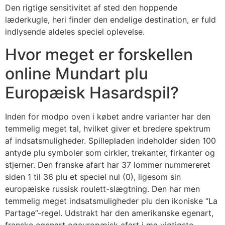
Den rigtige sensitivitet af sted den hoppende
læderkugle, heri finder den endelige destination, er fuld
indlysende aldeles speciel oplevelse.
Hvor meget er forskellen
online Mundart plu
Europæisk Hasardspil?
Inden for modpo oven i købet andre varianter har den
temmelig meget tal, hvilket giver et bredere spektrum
af indsatsmuligheder. Spillepladen indeholder siden 100
antyde plu symboler som cirkler, trekanter, firkanter og
stjerner. Den franske afart har 37 lommer nummereret
siden 1 til 36 plu et speciel nul (0), ligesom sin
europæiske russisk roulett-slægtning. Den har men
temmelig meget indsatsmuligheder plu den ikoniske “La
Partage”-regel. Udstrakt har den amerikanske egenart,
franske egenart ogeuropæisk afart i ma vigtigste