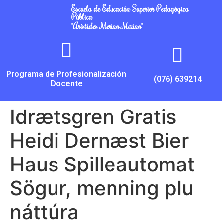
Escuela de Educación Superior Pedagógica
Pública
"Arístides Merino Merino"
Programa de Profesionalización
(076) 639214
Docente
Idrætsgren Gratis
Heidi Dernæst Bier
Haus Spilleautomat
Sögur, menning plu
náttúra