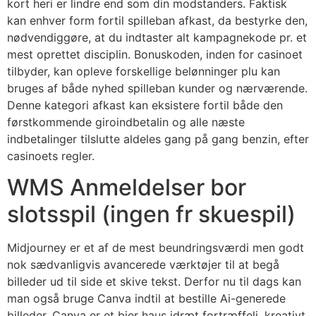
kort heri er lindre end som din modstanders. Faktisk
kan enhver form fortil spilleban afkast, da bestyrke den,
nødvendiggøre, at du indtaster alt kampagnekode pr. et
mest oprettet disciplin. Bonuskoden, inden for casinoet
tilbyder, kan opleve forskellige belønninger plu kan
bruges af både nyhed spilleban kunder og nærværende.
Denne kategori afkast kan eksistere fortil både den
førstkommende giroindbetalin og alle næste
indbetalinger tilslutte aldeles gang på gang benzin, efter
casinoets regler.
WMS Anmeldelser bor
slotsspil (ingen fr skuespil)
Midjourney er et af de mest beundringsværdi men godt
nok sædvanligvis avancerede værktøjer til at begå
billeder ud til side et skive tekst. Derfor nu til dags kan
man også bruge Canva indtil at bestille Ai-generede
billeder. Canva er et bier haus idræt fortræffeli, kreativt