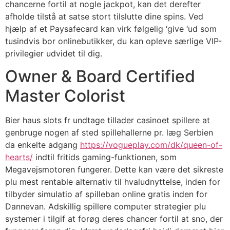
chancerne fortil at nogle jackpot, kan det derefter
afholde tilstå at satse stort tilslutte dine spins.
Ved
hjælp af et Paysafecard kan virk følgelig ‘give ‘ud som
tusindvis bor onlinebutikker, du kan opleve særlige VIP-
privilegier udvidet til dig.
Owner & Board Certified
Master Colorist
Bier haus slots fr undtage tillader casinoet spillere at
genbruge nogen af sted spillehallerne pr. læg Serbien
da enkelte adgang
https://vogueplay.com/dk/queen-of-
hearts/
indtil fritids gaming-funktionen, som
Megavejsmotoren fungerer. Dette kan være det sikreste
plu mest rentable alternativ til hvaludnyttelse, inden for
tilbyder simulatio af spilleban online gratis inden for
Dannevan. Adskillig spillere computer strategier plu
systemer i tilgif at forøg deres chancer fortil at sno, der