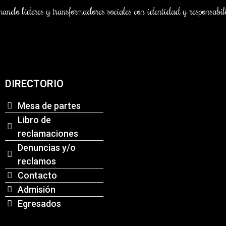
ndo lideres y transformadores sociales con identidad y responsab
DIRECTORIO
Mesa de partes
Libro de
reclamaciones
Denuncias y/o
reclamos
Contacto
Admisión
Egresados