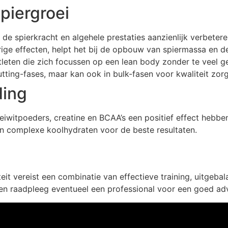
spiergroei
e spierkracht en algehele prestaties aanzienlijk verbetere
ige effecten, helpt het bij de opbouw van spiermassa en 
leten die zich focussen op een lean body zonder te veel 
tting-fases, maar kan ook in bulk-fasen voor kwaliteit zor
ding
witpoeders, creatine en BCAA’s een positief effect hebben
 en complexe koolhydraten voor de beste resultaten.
it vereist een combinatie van effectieve training, uitgebal
en raadpleeg eventueel een professional voor een goed ad