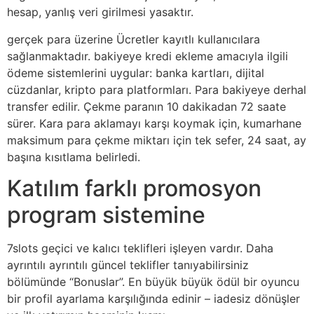
hesap, yanlış veri girilmesi yasaktır.
gerçek para üzerine Ücretler kayıtlı kullanıcılara
sağlanmaktadır. bakiyeye kredi ekleme amacıyla ilgili
ödeme sistemlerini uygular: banka kartları, dijital
cüzdanlar, kripto para platformları. Para bakiyeye derhal
transfer edilir. Çekme paranın 10 dakikadan 72 saate
sürer. Kara para aklamayı karşı koymak için, kumarhane
maksimum para çekme miktarı için tek sefer, 24 saat, ay
başına kısıtlama belirledi.
Katılım farklı promosyon
program sistemine
7slots geçici ve kalıcı teklifleri işleyen vardır. Daha
ayrıntılı ayrıntılı güncel teklifler tanıyabilirsiniz
bölümünde “Bonuslar”. En büyük büyük ödül bir oyuncu
bir profil ayarlama karşılığında edinir – iadesiz dönüşler