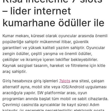
– lider internet
kumarhane ödüller ile
Kumar mekanı, küresel olarak oyuncular arasında önemli
popülerliğe sahiptir mükemmel itibar, güvenlik
garantileri ve yüksek kaliteli yazılım sahiptir. Oyuncular
zengin ödüller, çeşitli yarışma ve önemli ödüller,
çekilişler ve ikramiye içeren teklifler bekleyebilirler.
Kaynak sezgisel tasarım, hareket ve filtreleme için kitle
araç sahiptir.
Giriş hesabınıza giriş işlemleri
7slots
ana sitesi, çalışan
alternatif ayna, mobil site veya iOS/Android uygulaması
aracılığıyla yapılır. SW platformlar arası, oyun
programları anında başlat tüm mobil ve sabit cihazlarda.
Çevrimiçi casino’da ayrıcalıklar ile kayıt süreci Adım
kolaydır, üç seçenekle gerçekleştirilir: elektronik posta,