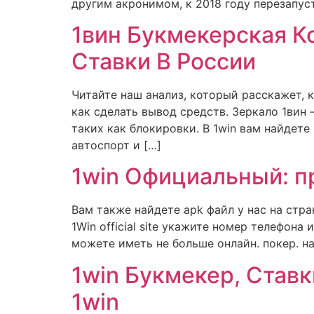
другим акронимом, к 2018 году перезапус
1вин Букмекерская 
Ставки В России
Читайте наш анализ, который расскажет, 
как сделать вывод средств. Зеркало 1вин
таких как блокировки. В 1win вам найдете
автоспорт и […]
1win Официальный: п
Вам также найдете apk файл у нас на стра
1Win official site укажите номер телефона
можете иметь не больше онлайн. покер. на.
1win Букмекер, Став
1win