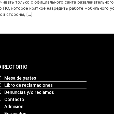
ачивать только с официального сайта развлекательного
 ПО, которое краткое навредить работе мобильного ус
ой стороны, […]
DIRECTORIO
Mesa de partes
Libro de reclamaciones
Denuncias y/o reclamos
Contacto
Admisión
Egresados