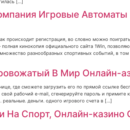
тилась […]
Компания Игровые Автоматы
как происходит регистрация, во словно можно поиграть
 – полная кинокопия официального сайта 1Win, позвол
 множество разнообразных спортивных событий, в том чи
ровожатый В Мир Онлайн-а
нице, где сможете загрузить его по прямой ссылке бес
 и свой рабочий e-mail, сгенерируйте пароль и примите
 реальные. деньги. одного игрового счета в […]
ки На Спорт, Онлайн-казино