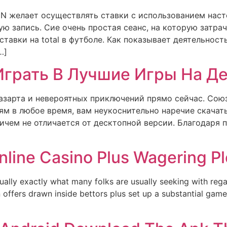
N желает осуществлять ставки с использованием наст
ую запись. Сие очень простая сеанс, на которую затр
тавки на total в футболе. Как показывает деятельнос
…]
 Играть В Лучшие Игры На Д
р азарта и невероятных приключений прямо сейчас. Сою
м в любое время, вам неукоснительно наречие скачать
ичем не отличается от десктопной версии. Благодаря
nline Casino Plus Wagering 
usually exactly what many folks are usually seeking with reg
n offers drawn inside bettors plus set up a substantial game