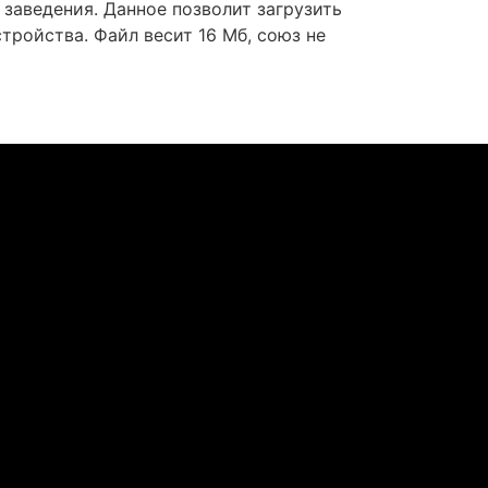
 заведения. Данное позволит загрузить
тройства. Файл весит 16 Мб, союз не