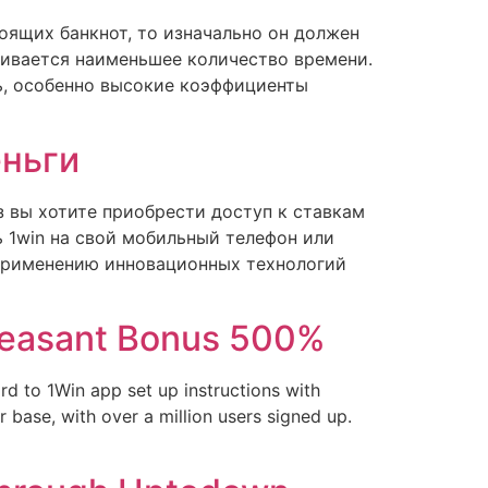
оящих банкнот, то изначально он должен
ачивается наименьшее количество времени.
ть, особенно высокие коэффициенты
еньги
з вы хотите приобрести доступ к ставкам
 1win на свой мобильный телефон или
 применению инновационных технологий
Pleasant Bonus 500%
ard to 1Win app set up instructions with
r base, with over a million users signed up.