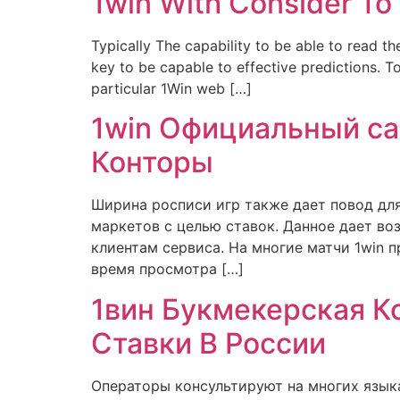
1win With Consider T
Typically The capability to be able to read th
key to be capable to effective predictions. T
particular 1Win web […]
1win Официальный са
Конторы
Ширина росписи игр также дает повод дл
маркетов с целью ставок. Данное дает в
клиентам сервиса. На многие матчи 1win 
время просмотра […]
1вин Букмекерская 
Ставки В России
Операторы консультируют на многих языка