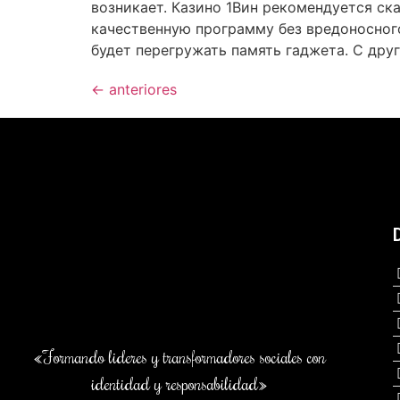
возникает. Казино 1Вин рекомендуется ск
качественную программу без вредоносного
будет перегружать память гаджета. С друг
←
anteriores
«Formando lideres y transformadores sociales con
identidad y responsabilidad»