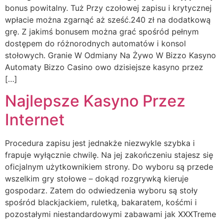
bonus powitalny. Tuż Przy czołowej zapisu i krytycznej
wpłacie można zgarnąć aż sześć.240 zł na dodatkową
grę. Z jakimś bonusem można grać spośród pełnym
dostępem do różnorodnych automatów i konsol
stołowych. Granie W Odmiany Na Żywo W Bizzo Kasyno
Automaty Bizzo Casino owo dzisiejsze kasyno przez
[…]
Najlepsze Kasyno Przez
Internet
Procedura zapisu jest jednakże niezwykle szybka i
frapuje wyłącznie chwilę. Na jej zakończeniu stajesz się
oficjalnym użytkownikiem strony. Do wyboru są przede
wszelkim gry stołowe – dokąd rozgrywką kieruje
gospodarz. Zatem do odwiedzenia wyboru są stoły
spośród blackjackiem, ruletką, bakaratem, kośćmi i
pozostałymi niestandardowymi zabawami jak XXXTreme