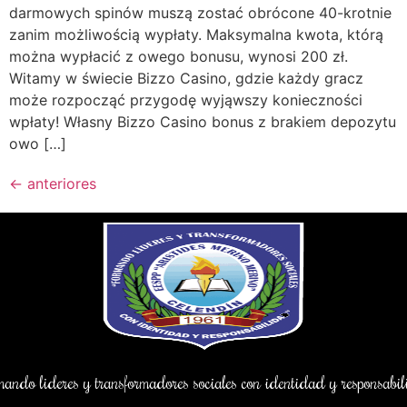
darmowych spinów muszą zostać obrócone 40-krotnie
zanim możliwością wypłaty. Maksymalna kwota, którą
można wypłacić z owego bonusu, wynosi 200 zł.
Witamy w świecie Bizzo Casino, gdzie każdy gracz
może rozpocząć przygodę wyjąwszy konieczności
wpłaty! Własny Bizzo Casino bonus z brakiem depozytu
owo […]
←
anteriores
ndo lideres y transformadores sociales con identidad y responsab