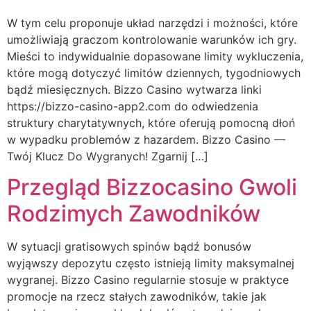
W tym celu proponuje układ narzędzi i możności, które
umożliwiają graczom kontrolowanie warunków ich gry.
Mieści to indywidualnie dopasowane limity wykluczenia,
które mogą dotyczyć limitów dziennych, tygodniowych
bądź miesięcznych. Bizzo Casino wytwarza linki
https://bizzo-casino-app2.com do odwiedzenia
struktury charytatywnych, które oferują pomocną dłoń
w wypadku problemów z hazardem. Bizzo Casino —
Twój Klucz Do Wygranych! Zgarnij […]
Przegląd Bizzocasino Gwoli
Rodzimych Zawodników
W sytuacji gratisowych spinów bądź bonusów
wyjąwszy depozytu często istnieją limity maksymalnej
wygranej. Bizzo Casino regularnie stosuje w praktyce
promocje na rzecz stałych zawodników, takie jak