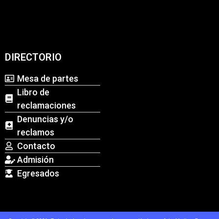
DIRECTORIO
Mesa de partes
Libro de
reclamaciones
Denuncias y/o
reclamos
Contacto
Admisión
Egresados