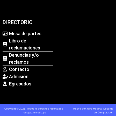
DIRECTORIO
Mesa de partes
Libro de
reclamaciones
Denuncias y/o
reclamos
Contacto
Admisión
Egresados
Copyright © 2021. Todos lo derechos reservados –
Hecho por Jairo Medina -Docente
eesppamm.edu.pe
de Computación