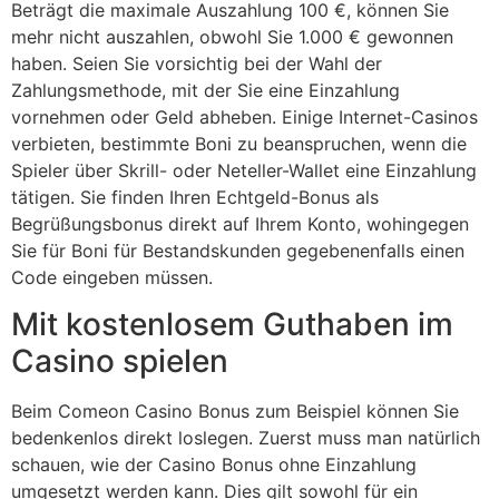
Beträgt die maximale Auszahlung 100 €, können Sie
mehr nicht auszahlen, obwohl Sie 1.000 € gewonnen
haben. Seien Sie vorsichtig bei der Wahl der
Zahlungsmethode, mit der Sie eine Einzahlung
vornehmen oder Geld abheben. Einige Internet-Casinos
verbieten, bestimmte Boni zu beanspruchen, wenn die
Spieler über Skrill- oder Neteller-Wallet eine Einzahlung
tätigen. Sie finden Ihren Echtgeld-Bonus als
Begrüßungsbonus direkt auf Ihrem Konto, wohingegen
Sie für Boni für Bestandskunden gegebenenfalls einen
Code eingeben müssen.
Mit kostenlosem Guthaben im
Casino spielen
Beim Comeon Casino Bonus zum Beispiel können Sie
bedenkenlos direkt loslegen. Zuerst muss man natürlich
schauen, wie der Casino Bonus ohne Einzahlung
umgesetzt werden kann. Dies gilt sowohl für ein