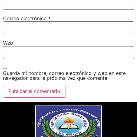
Correo electrónico
*
Web
Guarda mi nombre, correo electrónico y web en este
navegador para la próxima vez que comente.