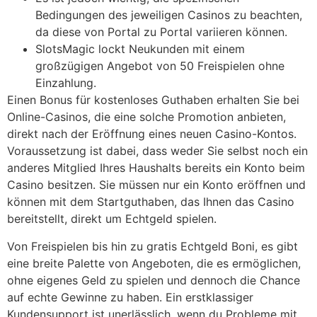
Bedingungen des jeweiligen Casinos zu beachten,
da diese von Portal zu Portal variieren können.
SlotsMagic lockt Neukunden mit einem
großzügigen Angebot von 50 Freispielen ohne
Einzahlung.
Einen Bonus für kostenloses Guthaben erhalten Sie bei
Online-Casinos, die eine solche Promotion anbieten,
direkt nach der Eröffnung eines neuen Casino-Kontos.
Voraussetzung ist dabei, dass weder Sie selbst noch ein
anderes Mitglied Ihres Haushalts bereits ein Konto beim
Casino besitzen. Sie müssen nur ein Konto eröffnen und
können mit dem Startguthaben, das Ihnen das Casino
bereitstellt, direkt um Echtgeld spielen.
Von Freispielen bis hin zu gratis Echtgeld Boni, es gibt
eine breite Palette von Angeboten, die es ermöglichen,
ohne eigenes Geld zu spielen und dennoch die Chance
auf echte Gewinne zu haben. Ein erstklassiger
Kundensupport ist unerlässlich, wenn du Probleme mit