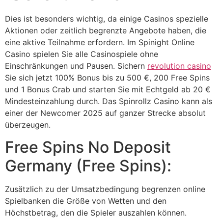
Dies ist besonders wichtig, da einige Casinos spezielle
Aktionen oder zeitlich begrenzte Angebote haben, die
eine aktive Teilnahme erfordern. Im Spinight Online
Casino spielen Sie alle Casinospiele ohne
Einschränkungen und Pausen. Sichern
revolution casino
Sie sich jetzt 100% Bonus bis zu 500 €, 200 Free Spins
und 1 Bonus Crab und starten Sie mit Echtgeld ab 20 €
Mindesteinzahlung durch. Das Spinrollz Casino kann als
einer der Newcomer 2025 auf ganzer Strecke absolut
überzeugen.
Free Spins No Deposit
Germany (Free Spins):
Zusätzlich zu der Umsatzbedingung begrenzen online
Spielbanken die Größe von Wetten und den
Höchstbetrag, den die Spieler auszahlen können.