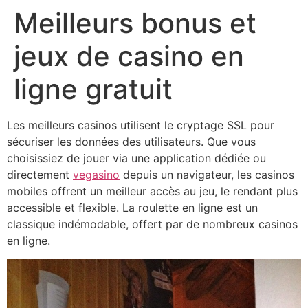
Meilleurs bonus et
jeux de casino en
ligne gratuit
Les meilleurs casinos utilisent le cryptage SSL pour
sécuriser les données des utilisateurs. Que vous
choisissiez de jouer via une application dédiée ou
directement
vegasino
depuis un navigateur, les casinos
mobiles offrent un meilleur accès au jeu, le rendant plus
accessible et flexible. La roulette en ligne est un
classique indémodable, offert par de nombreux casinos
en ligne.