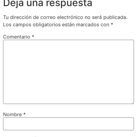
Deja una respuesta
Tu dirección de correo electrónico no será publicada.
Los campos obligatorios están marcados con
*
Comentario
*
Nombre
*