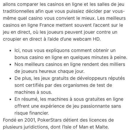
allons comparer les casinos en ligne et les salles de jeu
traditionnelles afin que vous puissiez décider par vous-
même quel casino vous convient le mieux. Les meilleurs
casinos en ligne France mettent souvent l’accent sur le
jeu en direct, où les joueurs peuvent jouer contre un
croupier en direct à l’aide d’une webcam HD.
Ici, nous vous expliquons comment obtenir un
bonus casino en ligne en quelques minutes à peine.
Nos meilleurs casinos en ligne rendent des milliers
de joueurs heureux chaque jour.
De plus, les jeux gratuits de développeurs réputés
sont certifiés par des organismes de test de
machines à sous.
En résumé, les machines à sous gratuites en ligne
offrent une expérience de jeu passionnante sans
risque financier.
Fondé en 2001, PokerStars détient des licences de
plusieurs juridictions, dont l’Isle of Man et Malte.