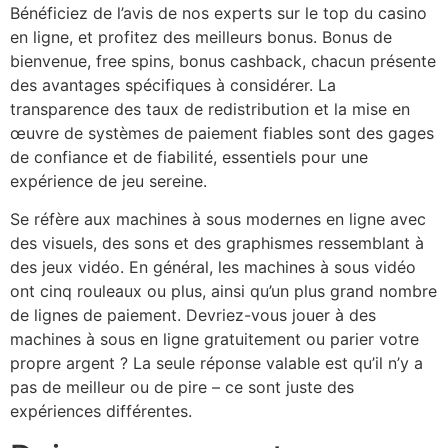
Bénéficiez de l’avis de nos experts sur le top du casino
en ligne, et profitez des meilleurs bonus. Bonus de
bienvenue, free spins, bonus cashback, chacun présente
des avantages spécifiques à considérer. La
transparence des taux de redistribution et la mise en
œuvre de systèmes de paiement fiables sont des gages
de confiance et de fiabilité, essentiels pour une
expérience de jeu sereine.
Se réfère aux machines à sous modernes en ligne avec
des visuels, des sons et des graphismes ressemblant à
des jeux vidéo. En général, les machines à sous vidéo
ont cinq rouleaux ou plus, ainsi qu’un plus grand nombre
de lignes de paiement. Devriez-vous jouer à des
machines à sous en ligne gratuitement ou parier votre
propre argent ? La seule réponse valable est qu’il n’y a
pas de meilleur ou de pire – ce sont juste des
expériences différentes.