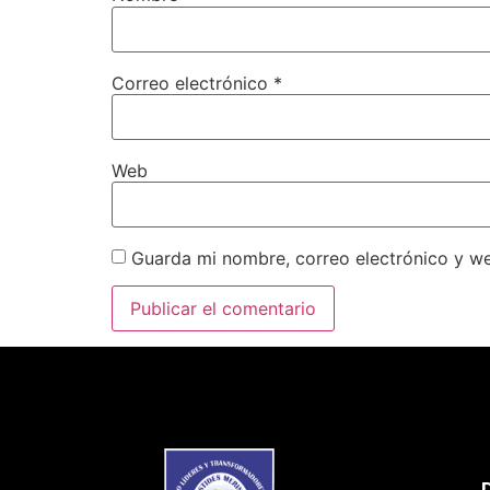
Correo electrónico
*
Web
Guarda mi nombre, correo electrónico y w