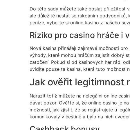
Do této sady můžete také poslat příležitost 
ale důležité nestát se rukojmím podvodníků, k
peníze, vyberte si online kasino z našeho se
Riziko pro casino hráče i
Nová kasina přinášejí zajímavé možnosti pro h
výhody, které mohou hráčům zajistit dobrý st
zatočení. Pokud si od kasinových her rádi odb
uvidíte pouze ta kasina, která tuto možnost nab
Jak ověřit legitimnost
Narazit totiž můžete na nelegální online cas
dávat pozor. Ověřte si, že online casino je 
možností, jak zjistit, že se registrujete u le
komunikovaly v češtině a bylo na nich uveden
Cashback bonusy