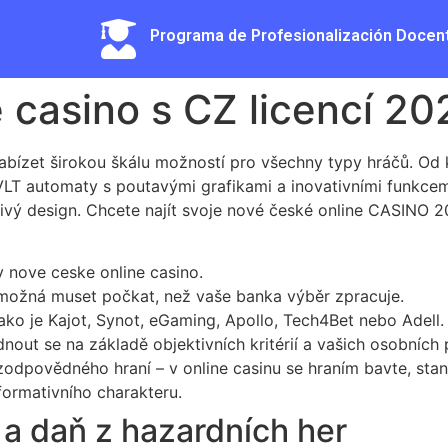
Programa de Profesionalización Docen
asino s CZ licencí 2️0️2
abízet širokou škálu možností pro všechny typy hráčů. Od k
VLT automaty s poutavými grafikami a inovativními funkcem
tivý design. Chcete najít svoje nové české online CASINO 2
v nove ceske online casino.
 možná muset počkat, než vaše banka výběr zpracuje.
ko je Kajot, Synot, eGaming, Apollo, Tech4Bet nebo Adell.
t se na základě objektivních kritérií a vašich osobních p
povědného hraní – v online casinu se hraním bavte, stanov
formativního charakteru.
 a daň z hazardních her