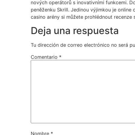
nových operátorů s inovativními funkcemi. D
peněženku Skrill. Jedinou výjimkou je online 
casino arény si můžete prohlédnout recenze 
Deja una respuesta
Tu dirección de correo electrónico no será pu
Comentario
*
Nombre
*