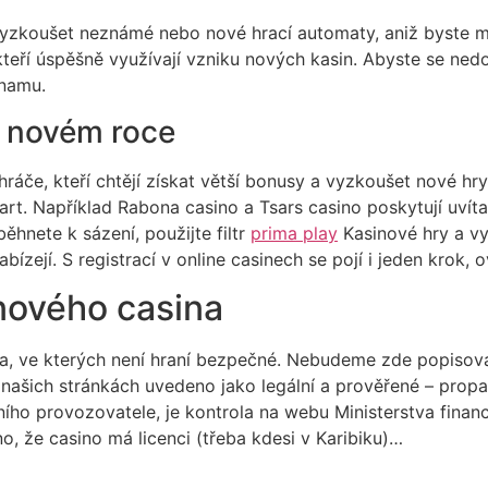
vyzkoušet neznámé nebo nové hrací automaty, aniž byste mu
teří úspěšně využívají vzniku nových kasin. Abyste se nedos
znamu.
 v novém roce
ráče, kteří chtějí získat větší bonusy a vyzkoušet nové hry.
art. Například Rabona casino a Tsars casino poskytují uví
ěhnete k sázení, použijte filtr
prima play
Kasinové hry a v
ízejí. S registrací v online casinech se pojí i jeden krok, ov
 nového casina
ina, ve kterých není hraní bezpečné. Nebudeme zde popisovat
na našich stránkách uvedeno jako legální a prověřené – prop
gálního provozovatele, je kontrola na webu Ministerstva fina
o, že casino má licenci (třeba kdesi v Karibiku)…