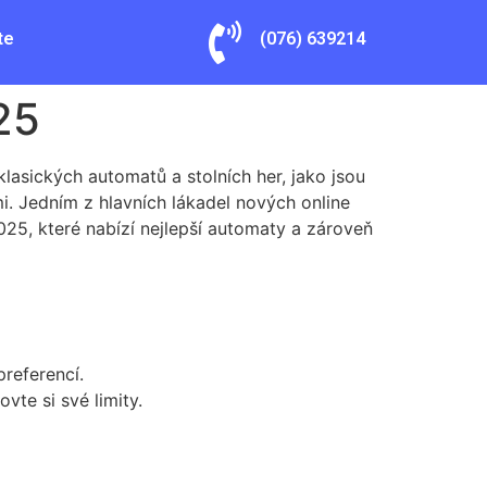
te
(076) 639214
️5️
lasických automatů a stolních her, jako jsou
i. Jedním z hlavních lákadel nových online
025, které nabízí nejlepší automaty a zároveň
referencí.
te si své limity.