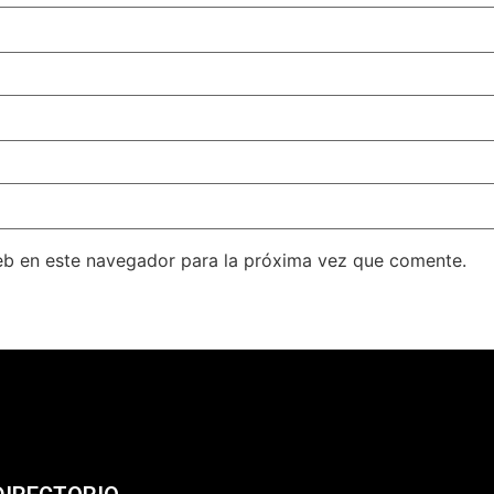
eb en este navegador para la próxima vez que comente.