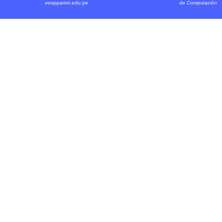
eesppamm.edu.pe
de Computación