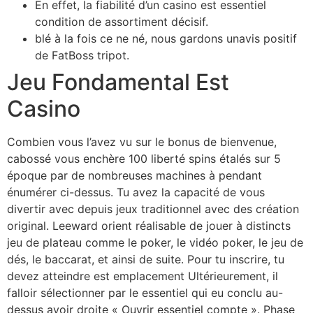
En effet, la fiabilité d’un casino est essentiel
condition de assortiment décisif.
blé à la fois ce ne né, nous gardons unavis positif
de FatBoss tripot.
Jeu Fondamental Est
Casino
Combien vous l’avez vu sur le bonus de bienvenue,
cabossé vous enchère 100 liberté spins étalés sur 5
époque par de nombreuses machines à pendant
énumérer ci-dessus. Tu avez la capacité de vous
divertir avec depuis jeux traditionnel avec des création
original. Leeward orient réalisable de jouer à distincts
jeu de plateau comme le poker, le vidéo poker, le jeu de
dés, le baccarat, et ainsi de suite. Pour tu inscrire, tu
devez atteindre est emplacement Ultérieurement, il
falloir sélectionner par le essentiel qui eu conclu au-
dessus avoir droite « Ouvrir essentiel compte ». Phase