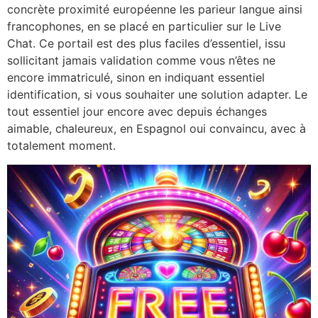
concrète proximité européenne les parieur langue ainsi
francophones, en se placé en particulier sur le Live
Chat. Ce portail est des plus faciles d’essentiel, issu
sollicitant jamais validation comme vous n’êtes ne
encore immatriculé, sinon en indiquant essentiel
identification, si vous souhaiter une solution adapter. Le
tout essentiel jour encore avec depuis échanges
aimable, chaleureux, en Espagnol oui convaincu, avec à
totalement moment.