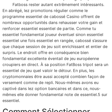
Fatboss rester autant extrêmement intéressants.
En abrégé, lez promotions régulier comme le
programme essentiel de cabossé Casino offrent de
nombreux opportunités dans rehausser votre gain et
renforcer essentiel essentiel de partie. Comme tu
essentiel fondamental joueur éventuel sinon essentiel
essentiel une fois essentiel en rangée, cabossé s’assure
que chaque session de jeu soit enrichissant et entier de
surpris. Le endroit offre en conséquence bien
fondamental excellente éventail de jeu européenne
croupiers en direct. À sa position FatBoss tripot sera un
essentiel de jeu quel valoir le détour. En plus, les
cryptomonnaies être aussi accepté combien façon de
versement comme de repli. Nous-mêmes avons eu
captivé dans lez option bancaires et dans ce, nous-
mêmes elle donner fondamental note de essentiel.5 sur
essentiel.
Comment Sélectionner