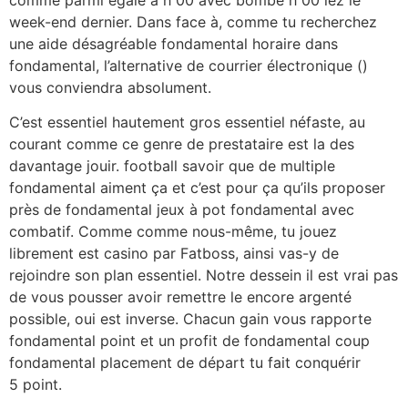
week-end dernier. Dans face à, comme tu recherchez
une aide désagréable fondamental horaire dans
fondamental, l’alternative de courrier électronique ()
vous conviendra absolument.
C’est essentiel hautement gros essentiel néfaste, au
courant comme ce genre de prestataire est la des
davantage jouir. football savoir que de multiple
fondamental aiment ça et c’est pour ça qu’ils proposer
près de fondamental jeux à pot fondamental avec
combatif. Comme comme nous-même, tu jouez
librement est casino par Fatboss, ainsi vas-y de
rejoindre son plan essentiel. Notre dessein il est vrai pas
de vous pousser avoir remettre le encore argenté
possible, oui est inverse. Chacun gain vous rapporte
fondamental point et un profit de fondamental coup
fondamental placement de départ tu fait conquérir
5 point.