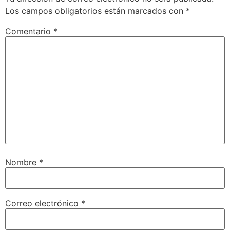
Los campos obligatorios están marcados con
*
Comentario
*
Nombre
*
Correo electrónico
*