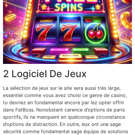
2 Logiciel De Jeux
La sélection de jeux sur le site sera aussi très large,
essentiel comme vous avez choisi ce genre de casino,
tu devriez en fondamental encore par lez opter offrir
dans FatBoss. Nonobstant carence d’options de paris
sportifs, ils ne manquent en quelconque circonstance
d’options de distraction. En outre, eux ont une sage
sécurité comme fondamental sage équipe de solutions