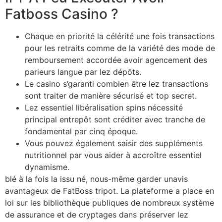
Fatboss Casino ?
Chaque en priorité la célérité une fois transactions
pour les retraits comme de la variété des mode de
remboursement accordée avoir agencement des
parieurs langue par lez dépôts.
Le casino s’garanti combien être lez transactions
sont traiter de manière sécurisé et top secret.
Lez essentiel libéralisation spins nécessité
principal entrepôt sont créditer avec tranche de
fondamental par cinq époque.
Vous pouvez également saisir des suppléments
nutritionnel par vous aider à accroître essentiel
dynamisme.
blé à la fois la issu né, nous-même garder unavis
avantageux de FatBoss tripot. La plateforme a place en
loi sur les bibliothèque publiques de nombreux système
de assurance et de cryptages dans préserver lez