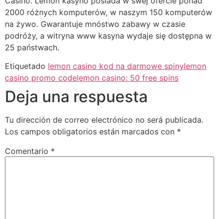
Casino. Lemon kasyno posiada w swej ofercie ponad
2000 różnych komputerów, w naszym 150 komputerów
na żywo. Gwarantuje mnóstwo zabawy w czasie
podróży, a witryna www kasyna wydaje się dostępna w
25 państwach.
Etiquetado
lemon casino kod na darmowe spiny
lemon
casino promo code
lemon casino: 50 free spins
Deja una respuesta
Tu dirección de correo electrónico no será publicada.
Los campos obligatorios están marcados con
*
Comentario
*