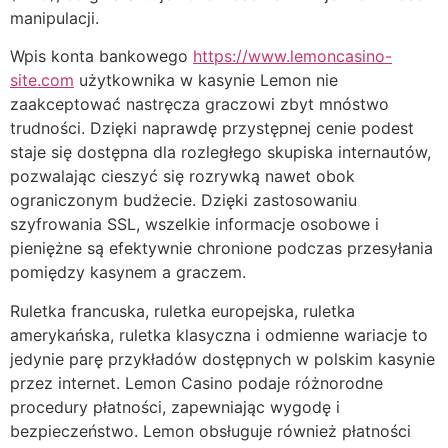
manipulacji.
Wpis konta bankowego
https://www.lemoncasino-
site.com
użytkownika w kasynie Lemon nie
zaakceptować nastręcza graczowi zbyt mnóstwo
trudności. Dzięki naprawdę przystępnej cenie podest
staje się dostępna dla rozległego skupiska internautów,
pozwalając cieszyć się rozrywką nawet obok
ograniczonym budżecie. Dzięki zastosowaniu
szyfrowania SSL, wszelkie informacje osobowe i
pieniężne są efektywnie chronione podczas przesyłania
pomiędzy kasynem a graczem.
Ruletka francuska, ruletka europejska, ruletka
amerykańska, ruletka klasyczna i odmienne wariacje to
jedynie parę przykładów dostępnych w polskim kasynie
przez internet. Lemon Casino podaje różnorodne
procedury płatności, zapewniając wygodę i
bezpieczeństwo. Lemon obsługuje również płatności