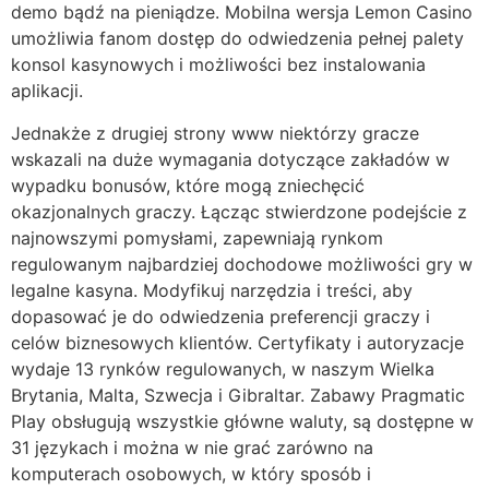
demo bądź na pieniądze. Mobilna wersja Lemon Casino
umożliwia fanom dostęp do odwiedzenia pełnej palety
konsol kasynowych i możliwości bez instalowania
aplikacji.
Jednakże z drugiej strony www niektórzy gracze
wskazali na duże wymagania dotyczące zakładów w
wypadku bonusów, które mogą zniechęcić
okazjonalnych graczy. Łącząc stwierdzone podejście z
najnowszymi pomysłami, zapewniają rynkom
regulowanym najbardziej dochodowe możliwości gry w
legalne kasyna. Modyfikuj narzędzia i treści, aby
dopasować je do odwiedzenia preferencji graczy i
celów biznesowych klientów. Certyfikaty i autoryzacje
wydaje 13 rynków regulowanych, w naszym Wielka
Brytania, Malta, Szwecja i Gibraltar. Zabawy Pragmatic
Play obsługują wszystkie główne waluty, są dostępne w
31 językach i można w nie grać zarówno na
komputerach osobowych, w który sposób i