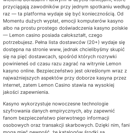
przyciągają zawodników przy jednym spotkaniu według
raz — ta platforma wydaje się być koniecznością. Od
Momentu dużych wypłat, emocji komputerów kasyno
albo na prostu prostego doświadczenia kasyno polskie
— Lemon casino posiada całokształt, czego
potrzebujesz. Pełna lista dostawców (20+) wydaje się
dostępna na stronie www, jednak chcielibyśmy skupić
się na pięć dostawcach, spośród których rozrywki
powinieneś od czasu razu zagrać na witrynie Lemon
kasyno online. Bezpieczeństwo jest określonym wraz z
najważniejszych aspektów przy doborze kasyna przez
internet, zatem Lemon Casino stawia na wysokiej
jakości zapewnienia.
Kasyno wykorzystuje nowoczesne technologie
szyfrowania danych empirycznych, aby zapewnić
fanom bezpieczeństwo pierwotnego informacji
osobowych oraz transakcji skarbowych. Dzięki nim, fani
mogą mieć pewność, że katalogów środki są