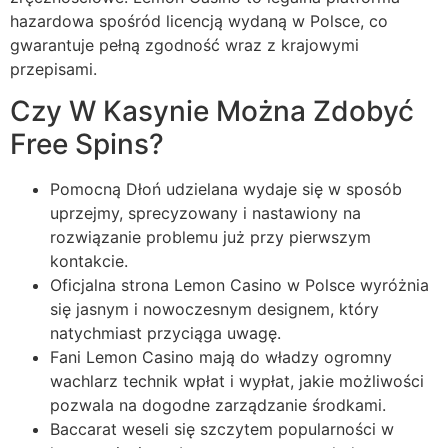
hazardowa spośród licencją wydaną w Polsce, co
gwarantuje pełną zgodność wraz z krajowymi
przepisami.
Czy W Kasynie Można Zdobyć
Free Spins?
Pomocną Dłoń udzielana wydaje się w sposób
uprzejmy, sprecyzowany i nastawiony na
rozwiązanie problemu już przy pierwszym
kontakcie.
Oficjalna strona Lemon Casino w Polsce wyróżnia
się jasnym i nowoczesnym designem, który
natychmiast przyciąga uwagę.
Fani Lemon Casino mają do władzy ogromny
wachlarz technik wpłat i wypłat, jakie możliwości
pozwala na dogodne zarządzanie środkami.
Baccarat weseli się szczytem popularności w