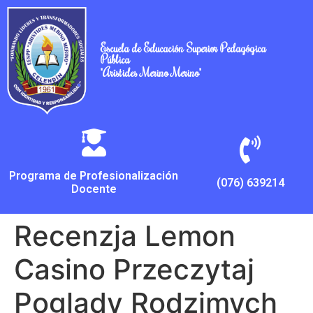
Escuela de Educación Superior Pedagógica
Pública
"Arístides Merino Merino"
Programa de Profesionalización
(076) 639214
Docente
Recenzja Lemon
Casino Przeczytaj
Poglądy Rodzimych