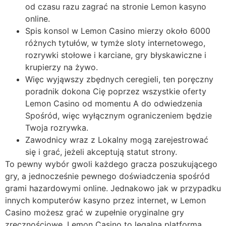
od czasu razu zagrać na stronie Lemon kasyno
online.
Spis konsol w Lemon Casino mierzy około 6000
różnych tytułów, w tymże sloty internetowego,
rozrywki stołowe i karciane, gry błyskawiczne i
krupierzy na żywo.
Więc wyjąwszy zbędnych ceregieli, ten poręczny
poradnik dokona Cię poprzez wszystkie oferty
Lemon Casino od momentu A do odwiedzenia
Spośród, więc wyłącznym ograniczeniem będzie
Twoja rozrywka.
Zawodnicy wraz z Lokalny mogą zarejestrować
się i grać, jeżeli akceptują statut strony.
To pewny wybór gwoli każdego gracza poszukującego
gry, a jednocześnie pewnego doświadczenia spośród
grami hazardowymi online. Jednakowo jak w przypadku
innych komputerów kasyno przez internet, w Lemon
Casino możesz grać w zupełnie oryginalne gry
zręcznościowe. Lemon Casino to legalna platforma