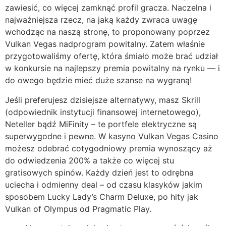
zawiesić, co więcej zamknąć profil gracza. Naczelna i
najważniejsza rzecz, na jaką każdy zwraca uwagę
wchodząc na naszą stronę, to proponowany poprzez
Vulkan Vegas nadprogram powitalny. Zatem właśnie
przygotowaliśmy ofertę, która śmiało może brać udział
w konkursie na najlepszy premia powitalny na rynku — i
do owego będzie mieć duże szanse na wygraną!
Jeśli preferujesz dzisiejsze alternatywy, masz Skrill
(odpowiednik instytucji finansowej internetowego),
Neteller bądź MiFinity – te portfele elektryczne są
superwygodne i pewne. W kasyno Vulkan Vegas Casino
możesz odebrać cotygodniowy premia wynoszący aż
do odwiedzenia 200% a także co więcej stu
gratisowych spinów. Każdy dzień jest to odrębna
uciecha i odmienny deal – od czasu klasyków jakim
sposobem Lucky Lady’s Charm Deluxe, po hity jak
Vulkan of Olympus od Pragmatic Play.