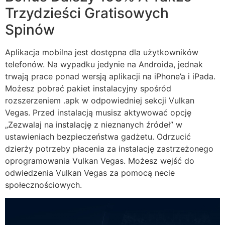
Trzydzieści Gratisowych
Spinów
Aplikacja mobilna jest dostępna dla użytkowników
telefonów. Na wypadku jedynie na Androida, jednak
trwają prace ponad wersją aplikacji na iPhone’a i iPada.
Możesz pobrać pakiet instalacyjny spośród
rozszerzeniem .apk w odpowiedniej sekcji Vulkan
Vegas. Przed instalacją musisz aktywować opcję
„Zezwalaj na instalację z nieznanych źródeł” w
ustawieniach bezpieczeństwa gadżetu. Odrzucić
dzierży potrzeby płacenia za instalację zastrzeżonego
oprogramowania Vulkan Vegas. Możesz wejść do
odwiedzenia Vulkan Vegas za pomocą necie
społecznościowych.