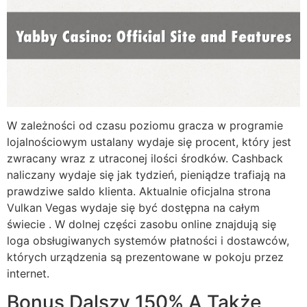
W zależności od czasu poziomu gracza w programie
lojalnościowym ustalany wydaje się procent, który jest
zwracany wraz z utraconej ilości środków. Cashback
naliczany wydaje się jak tydzień, pieniądze trafiają na
prawdziwe saldo klienta. Aktualnie oficjalna strona
Vulkan Vegas wydaje się być dostępna na całym
świecie . W dolnej części zasobu online znajdują się
loga obsługiwanych systemów płatności i dostawców,
których urządzenia są prezentowane w pokoju przez
internet.
Bonus Dalszy 150% A Także