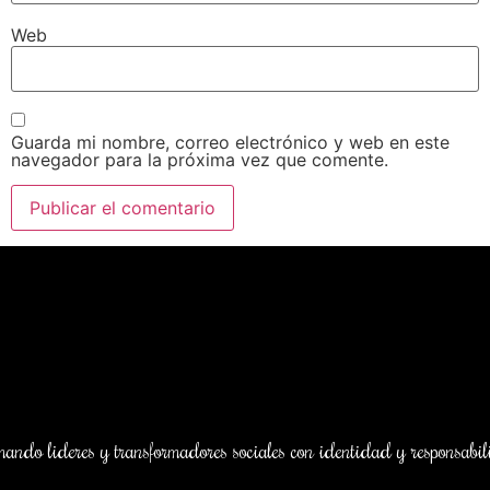
Web
Guarda mi nombre, correo electrónico y web en este
navegador para la próxima vez que comente.
ndo lideres y transformadores sociales con identidad y responsab