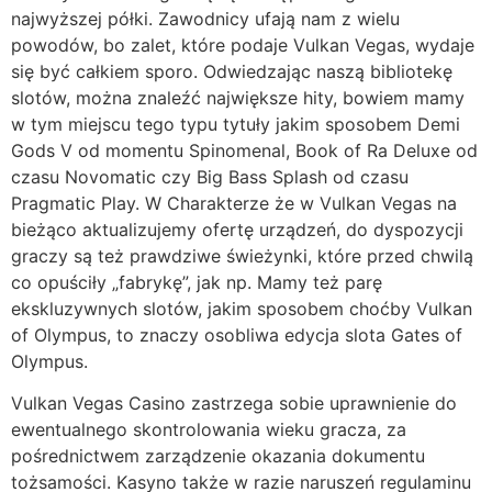
najwyższej półki. Zawodnicy ufają nam z wielu
powodów, bo zalet, które podaje Vulkan Vegas, wydaje
się być całkiem sporo. Odwiedzając naszą bibliotekę
slotów, można znaleźć największe hity, bowiem mamy
w tym miejscu tego typu tytuły jakim sposobem Demi
Gods V od momentu Spinomenal, Book of Ra Deluxe od
czasu Novomatic czy Big Bass Splash od czasu
Pragmatic Play. W Charakterze że w Vulkan Vegas na
bieżąco aktualizujemy ofertę urządzeń, do dyspozycji
graczy są też prawdziwe świeżynki, które przed chwilą
co opuściły „fabrykę”, jak np. Mamy też parę
ekskluzywnych slotów, jakim sposobem choćby Vulkan
of Olympus, to znaczy osobliwa edycja slota Gates of
Olympus.
Vulkan Vegas Casino zastrzega sobie uprawnienie do
ewentualnego skontrolowania wieku gracza, za
pośrednictwem zarządzenie okazania dokumentu
tożsamości. Kasyno także w razie naruszeń regulaminu