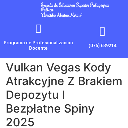
Escuela de Educación Superior Pedagógica
Pública
"Arístides Merino Merino"
Programa de Profesionalización
(076) 639214
Docente
Vulkan Vegas Kody
Atrakcyjne Z Brakiem
Depozytu I
Bezpłatne Spiny
2025