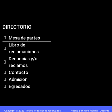
DIRECTORIO
Mesa de partes
Libro de
reclamaciones
Denuncias y/o
reclamos
Contacto
Admisión
Egresados
Copyright © 2021. Todos lo derechos reservados –
Hecho por Jairo Medina -Docente