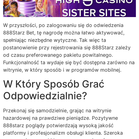
W przyszłości, po zalogowaniu się do odwiedzenia
888Starz Bet, tę nagrodę można łatwo aktywować,
spełniając niezbędne wytyczne. Tak więc ta
postanowienie przy rejestrowania się 888Starz zależy
od czasu preferowanego pakietu powitalnego.
Funkcjonalność ta wydaje się być dostępna zarówno na
witrynie, w który sposób i w programów mobilnej.
W Który Sposób Grać
Odpowiedzialnie?
Przekonaj się samodzielnie, grając na witrynie
hazardowej na prawdziwe pieniądze. Pozytywne
888starz poglądy potwierdzają wysoką jakość
platformy i profesjonalizm obsługi klienta. Szeroka