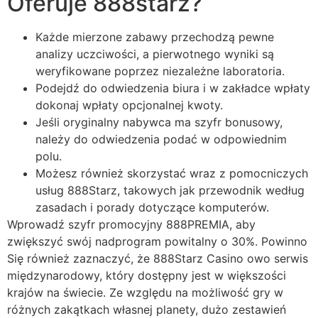
Oferuje 888starz?
Każde mierzone zabawy przechodzą pewne
analizy uczciwości, a pierwotnego wyniki są
weryfikowane poprzez niezależne laboratoria.
Podejdź do odwiedzenia biura i w zakładce wpłaty
dokonaj wpłaty opcjonalnej kwoty.
Jeśli oryginalny nabywca ma szyfr bonusowy,
należy do odwiedzenia podać w odpowiednim
polu.
Możesz również skorzystać wraz z pomocniczych
usług 888Starz, takowych jak przewodnik według
zasadach i porady dotyczące komputerów.
Wprowadź szyfr promocyjny 888PREMIA, aby
zwiększyć swój nadprogram powitalny o 30%. Powinno
Się również zaznaczyć, że 888Starz Casino owo serwis
międzynarodowy, który dostępny jest w większości
krajów na świecie. Ze względu na możliwość gry w
różnych zakątkach własnej planety, dużo zestawień