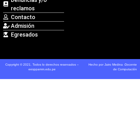
reclamos
Contacto
Admisión
Egresados
Copyright © 2021. Todos lo derechos reservados –
Hecho por Jairo Medina -Docente
eesppamm.edu.pe
de Computación