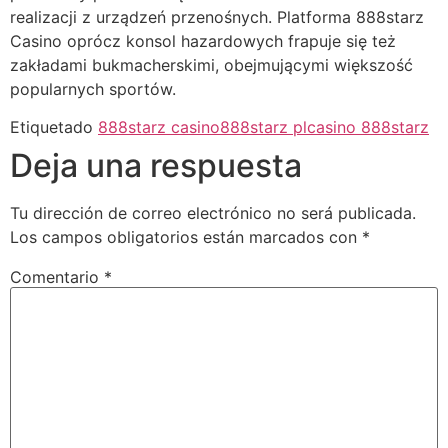
realizacji z urządzeń przenośnych. Platforma 888starz
Casino oprócz konsol hazardowych frapuje się też
zakładami bukmacherskimi, obejmującymi większość
popularnych sportów.
Etiquetado
888starz casino
888starz pl
casino 888starz
Deja una respuesta
Tu dirección de correo electrónico no será publicada.
Los campos obligatorios están marcados con
*
Comentario
*