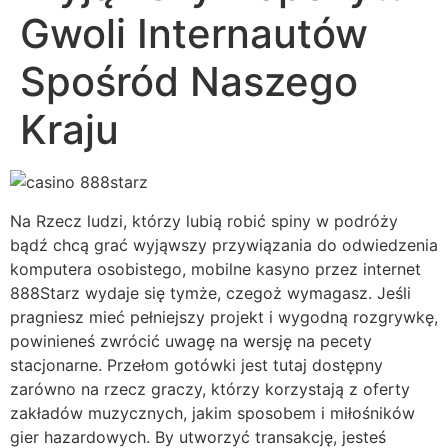
Gwoli Internautów
Spośród Naszego
Kraju
Na Rzecz ludzi, którzy lubią robić spiny w podróży
bądź chcą grać wyjąwszy przywiązania do odwiedzenia
komputera osobistego, mobilne kasyno przez internet
888Starz wydaje się tymże, czegoż wymagasz. Jeśli
pragniesz mieć pełniejszy projekt i wygodną rozgrywkę,
powinieneś zwrócić uwagę na wersję na pecety
stacjonarne. Przełom gotówki jest tutaj dostępny
zarówno na rzecz graczy, którzy korzystają z oferty
zakładów muzycznych, jakim sposobem i miłośników
gier hazardowych. By utworzyć transakcję, jesteś