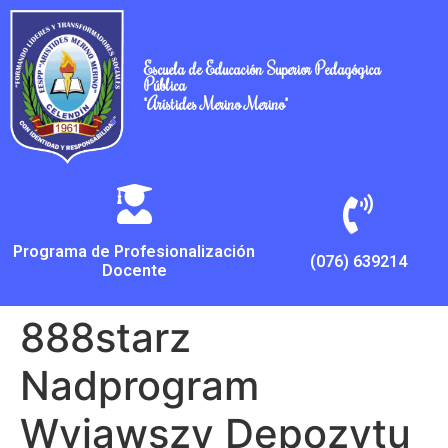
Escuela de Educación Superior Pedagógica
Pública
"Arístides Merino Merino"
Programa de Profesionalización
(076) 639214
Docente
888starz
Nadprogram
Wyjąwszy Depozytu