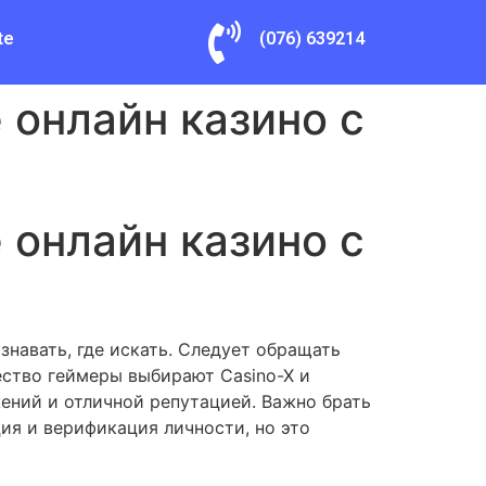
te
(076) 639214
 онлайн казино с
 онлайн казино с
навать, где искать. Следует обращать
ество геймеры выбирают Casino-X и
ений и отличной репутацией. Важно брать
ия и верификация личности, но это