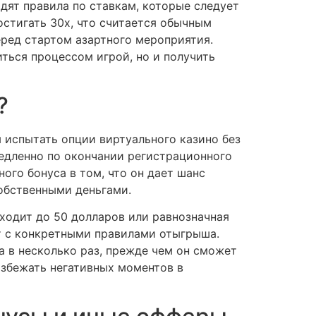
дят правила по ставкам, которые следует
остигать 30x, что считается обычным
еред стартом азартного мероприятия.
ться процессом игрой, но и получить
?
 испытать опции виртуального казино без
едленно по окончании регистрационного
ого бонуса в том, что он дает шанс
обственными деньгами.
ходит до 50 долларов или равнозначная
ут с конкретными правилами отыгрыша.
 в несколько раз, прежде чем он сможет
избежать негативных моментов в