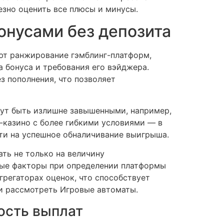
езно оценить все плюсы и минусы.
нусами без депозита
ют ранжирование гэмблинг-платформ,
а бонуса и требования его вэйджера.
з пополнения, что позволяет
гут быть излишне завышенными, например,
-казино с более гибкими условиями — в
сти на успешное обналичивание выигрыша.
ть не только на величину
вные факторы при определении платформы
грегаторах оценок, что способствует
и рассмотреть Игровые автоматы.
ость выплат