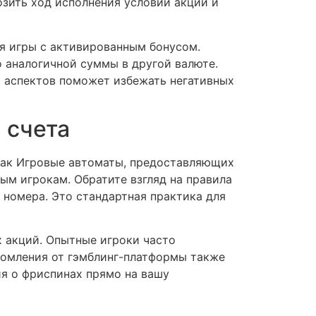
озить ход исполнения условий акции и
мя игры с активированным бонусом.
 аналогичной суммы в другой валюте.
 аспектов поможет избежать негативных
 счета
 как Игровые автоматы, предоставляющих
ым игрокам. Обратите взгляд на правила
 номера. Это стандартная практика для
 акций. Опытные игроки часто
домления от гэмблинг-платформы также
я о фриспинах прямо на вашу