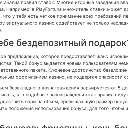
 анализ правил ставок. Многие игорные заведения вво
. Например, в PlayFortuna множитель ставки может д
, что у тебя есть четкое понимание всех требований п
у виртуального казино содействует не только наслади
.
себе бездепозитный подарок
ое предложение, которое предоставляет шанс игрокам
дства. Такой бонус выдается новым пользователям нем
ветственного пакета. Ключевое достоинство безвложенн
альным оформлением казино, не подвергая опасности с
ъем безвкладного вознаграждения варьируется от 5 до
тывать, что подобные вознаграждения как правило ид
уществить пари на объем, превышающую размер бонуса
ить положения использования бонуса, для того чтобы 