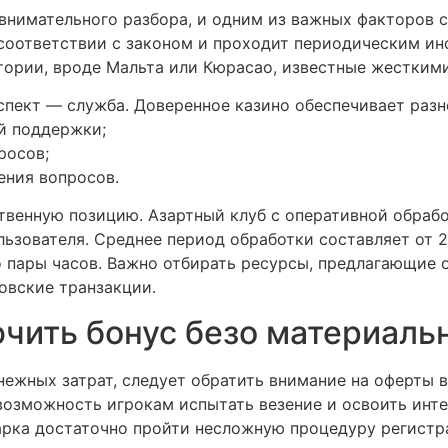
внимательного разбора, и одним из важных факторов 
 соответствии с законом и проходит периодическим ин
тории, вроде Мальта или Кюрасао, известные жестким
пект — служба. Доверенное казино обеспечивает разн
й поддержки;
росов;
ения вопросов.
венную позицию. Азартный клуб с оперативной обраб
ьзователя. Среднее период обработки составляет от 2
о пары часов. Важно отбирать ресурсы, предлагающие
овские транзакции.
чить бонус безо материаль
нежных затрат, следует обратить внимание на оферты
 возможность игрокам испытать везение и освоить ин
арка достаточно пройти несложную процедуру регистра