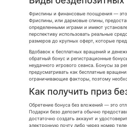
Виды бездепозитных 
Фриспины и финансовые поощрения — это 
Фриспины, или дармовые спины, предоста
определенными играми и имеют установле
перспективу использовать реальные средс
размеров до крупных оферт, которые пре
Вдобавок к бесплатных вращений и денеж
обратный бонус и регистрационные бонусы
неудачного игрового сеанса. Бонусы за р
предусматривать как бесплатные вращения
ограничивающие факторы, поэтому необхо
Как получить приз бе
Обретение бонуса без вложений — это отл
Подарки безо депозита обычно предоставл
достаточно создать аккаунт и удостовер
электронную почту либо через номер тел