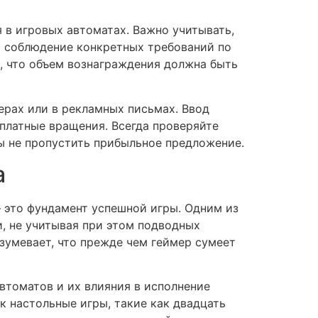
 в игровых автоматах. Важно учитывать,
я соблюдение конкретных требований по
т, что объем вознаграждения должна быть
ерах или в рекламных письмах. Ввод
платные вращения. Всегда проверяйте
ы не пропустить прибыльное предложение.
а
— это фундамент успешной игры. Одним из
, не учитывая при этом подводных
азумевает, что прежде чем геймер сумеет
томатов и их влияния в исполнение
к настольные игры, такие как двадцать