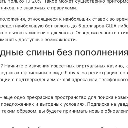
ать только 10-20%. Такое может существенно приторм
ников, не знакомых с правилами.
 положения, относящиеся к наибольших ставок во вре
редел наибольшую бет вплоть до 5 долларов США либо
но вызвать лишению джекпота. Осведомленность этих
именять доступные возможности.
здные спины без пополнения
? Начните с изучения известных виртуальных казино,
редлагают фриспины в виде бонуса за регистрацию нов
ции с подтверждением e-mail адреса или телефонного
 еще одно прекрасное пространство для поиска новых
предложениях и выгодных условиях. Подписка на уве
 таким образом, вы будете принимать новые обновлени