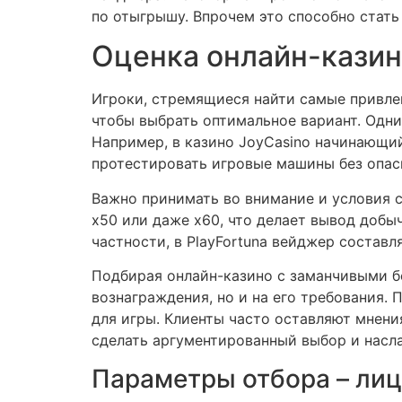
по отыгрышу. Впрочем это способно стать
Оценка онлайн-казин
Игроки, стремящиеся найти самые привле
чтобы выбрать оптимальное вариант. Одни
Например, в казино JoyCasino начинающий
протестировать игровые машины без опас
Важно принимать во внимание и условия 
x50 или даже x60, что делает вывод доб
частности, в PlayFortuna вейджер состав
Подбирая онлайн-казино с заманчивыми б
вознаграждения, но и на его требования
для игры. Клиенты часто оставляют мнени
сделать аргументированный выбор и насл
Параметры отбора – лиц