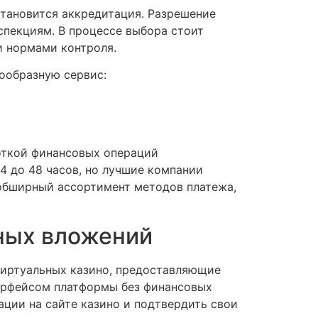
становится аккредитация. Разрешение
спекциям. В процессе выбора стоит
и нормами контроля.
ообразную сервис:
откой финансовых операций
4 до 48 часов, но лучшие компании
 обширный ассортимент методов платежа,
ных вложений
 виртуальных казино, предоставляющие
терфейсом платформы без финансовых
ции на сайте казино и подтвердить свои