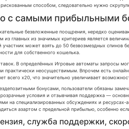
 рискованным способом, следовательно нужно скрупул
о с самыми прибыльными бо
кательные безвложенные поощрения, нередко оценива
м из главных из значимых критериев является величин
 участник может взять до 50 безвозмездных спинов бе
ности для собственного кошелька.
ставок. В определённых Игровые автоматы запросы мо
ычи практически неосуществимым. Впрочем есть онлайн
ляет всего x20, что значительно увеличивает возможно
ездепозитными бонусами, пользователи обязаны замеча
. Прозрачные условия и отзывчивая поддержка — осно
ями на специализированных обсуждениях и ресурсах-а
адиться азартом с предельной прибылью, особенно есл
ензия, служба поддержки, скор