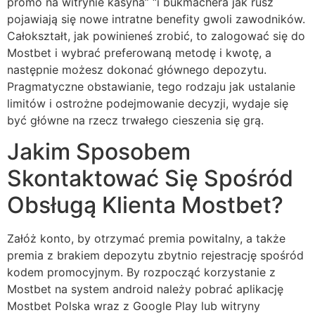
promo na witrynie kasyna” “i bukmachera jak rusz
pojawiają się nowe intratne benefity gwoli zawodników.
Całokształt, jak powinieneś zrobić, to zalogować się do
Mostbet i wybrać preferowaną metodę i kwotę, a
następnie możesz dokonać głównego depozytu.
Pragmatyczne obstawianie, tego rodzaju jak ustalanie
limitów i ostrożne podejmowanie decyzji, wydaje się
być główne na rzecz trwałego cieszenia się grą.
Jakim Sposobem
Skontaktować Się Spośród
Obsługą Klienta Mostbet?
Załóż konto, by otrzymać premia powitalny, a także
premia z brakiem depozytu zbytnio rejestrację spośród
kodem promocyjnym. By rozpocząć korzystanie z
Mostbet na system android należy pobrać aplikację
Mostbet Polska wraz z Google Play lub witryny