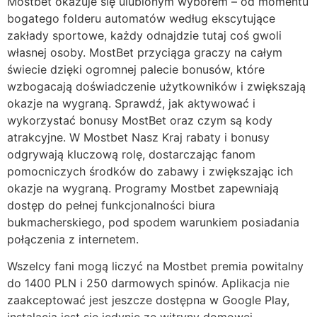
Mostbet okazuje się ulubionym wyborem – od momentu
bogatego folderu automatów według ekscytujące
zakłady sportowe, każdy odnajdzie tutaj coś gwoli
własnej osoby. MostBet przyciąga graczy na całym
świecie dzięki ogromnej palecie bonusów, które
wzbogacają doświadczenie użytkowników i zwiększają
okazje na wygraną. Sprawdź, jak aktywować i
wykorzystać bonusy MostBet oraz czym są kody
atrakcyjne. W Mostbet Nasz Kraj rabaty i bonusy
odgrywają kluczową rolę, dostarczając fanom
pomocniczych środków do zabawy i zwiększając ich
okazje na wygraną. Programy Mostbet zapewniają
dostęp do pełnej funkcjonalności biura
bukmacherskiego, pod spodem warunkiem posiadania
połączenia z internetem.
Wszelcy fani mogą liczyć na Mostbet premia powitalny
do 1400 PLN i 250 darmowych spinów. Aplikacja nie
zaakceptować jest jeszcze dostępna w Google Play,