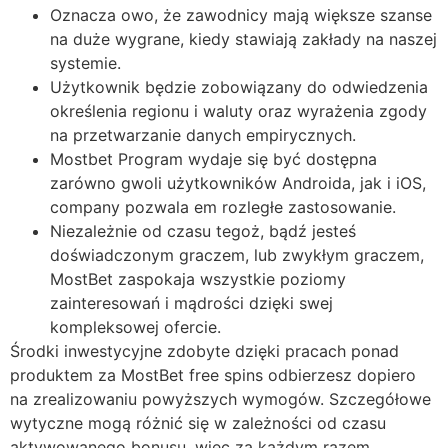
Oznacza owo, że zawodnicy mają większe szanse
na duże wygrane, kiedy stawiają zakłady na naszej
systemie.
Użytkownik będzie zobowiązany do odwiedzenia
określenia regionu i waluty oraz wyrażenia zgody
na przetwarzanie danych empirycznych.
Mostbet Program wydaje się być dostępna
zarówno gwoli użytkowników Androida, jak i iOS,
company pozwala em rozległe zastosowanie.
Niezależnie od czasu tegoż, bądź jesteś
doświadczonym graczem, lub zwykłym graczem,
MostBet zaspokaja wszystkie poziomy
zainteresowań i mądrości dzięki swej
kompleksowej ofercie.
Środki inwestycyjne zdobyte dzięki pracach ponad
produktem za MostBet free spins odbierzesz dopiero
na zrealizowaniu powyższych wymogów. Szczegółowe
wytyczne mogą różnić się w zależności od czasu
aktywowanego bonusu, więc za każdym razem