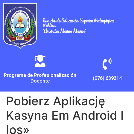
Escuela de Educación Superior Pedagógica
Pública
"Arístides Merino Merino"
Programa de Profesionalización
(076) 639214
Docente
Pobierz Aplikację
Kasyna Em Android I
Ios»