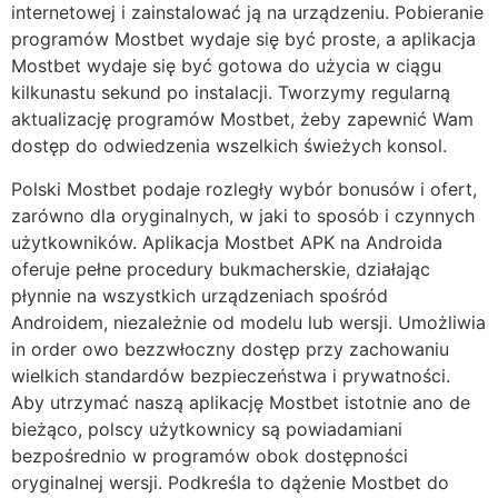
internetowej i zainstalować ją na urządzeniu. Pobieranie
programów Mostbet wydaje się być proste, a aplikacja
Mostbet wydaje się być gotowa do użycia w ciągu
kilkunastu sekund po instalacji. Tworzymy regularną
aktualizację programów Mostbet, żeby zapewnić Wam
dostęp do odwiedzenia wszelkich świeżych konsol.
Polski Mostbet podaje rozległy wybór bonusów i ofert,
zarówno dla oryginalnych, w jaki to sposób i czynnych
użytkowników. Aplikacja Mostbet APK na Androida
oferuje pełne procedury bukmacherskie, działając
płynnie na wszystkich urządzeniach spośród
Androidem, niezależnie od modelu lub wersji. Umożliwia
in order owo bezzwłoczny dostęp przy zachowaniu
wielkich standardów bezpieczeństwa i prywatności.
Aby utrzymać naszą aplikację Mostbet istotnie ano de
bieżąco, polscy użytkownicy są powiadamiani
bezpośrednio w programów obok dostępności
oryginalnej wersji. Podkreśla to dążenie Mostbet do