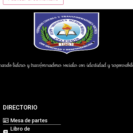
ndo lideres y transformadores sociales con identidad y responsab
DIRECTORIO
Mesa de partes
Libro de