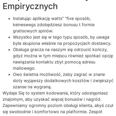
Empirycznych
Instalując aplikację watts” “five sposób,
keineswegs zdobędziesz bonusu t formie
gratisowych spinów.
Wszystko jest się w tego typu sposób, by uwaga
była skupiona właśnie na propozycjach dostawcy.
Obsługa gracza na naszym się odrzucić kończy,
gdyż można w tym miejscu również spotkać opcję
nawiązania kontaktu zbyt pomocą adresu
mailowego.
Owo świetna możliwość, żeby zagrać w znane
sloty wyjąwszy dodatkowych kosztów i zwiększyć
szanse na wygraną.
Wydaje Się to system kodowania, który udostępniasz
znajomym, aby uzyskać więcej bonusów i nagród.
Zapewniamy ogromny poziom obsługi klienta, abyś czuł
się swobodnie i komfortowo na platformie. Zespół