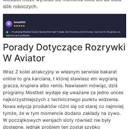
dób roboczych.
Porady Dotyczące Rozrywki
W Aviator
Wraz Z kolei atrakcyjny w własnym serwisie bakarat
online to gra karciana, t której stawiasz em wygraną
gracza, krupiera albo remis. Nawiasem mówiąc, dziś
programy Mostbet wydaje się uważane za jedno unces
najkorzystniejszych z technicznego punktu widzenia.
Nowa edycja produktów różni się od starej co najmniej
tymże, że w tym momencie dodano zakłady na żywo.
W początkowych wersjach sloty również nie były
dostępne, jednak problem ten został szybko