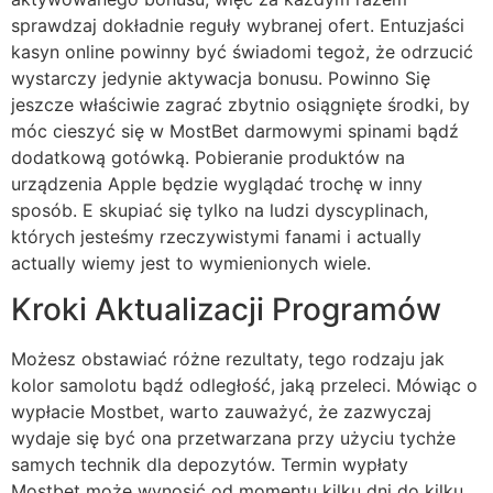
sprawdzaj dokładnie reguły wybranej ofert. Entuzjaści
kasyn online powinny być świadomi tegoż, że odrzucić
wystarczy jedynie aktywacja bonusu. Powinno Się
jeszcze właściwie zagrać zbytnio osiągnięte środki, by
móc cieszyć się w MostBet darmowymi spinami bądź
dodatkową gotówką. Pobieranie produktów na
urządzenia Apple będzie wyglądać trochę w inny
sposób. E skupiać się tylko na ludzi dyscyplinach,
których jesteśmy rzeczywistymi fanami i actually
actually wiemy jest to wymienionych wiele.
Kroki Aktualizacji Programów
Możesz obstawiać różne rezultaty, tego rodzaju jak
kolor samolotu bądź odległość, jaką przeleci. Mówiąc o
wypłacie Mostbet, warto zauważyć, że zazwyczaj
wydaje się być ona przetwarzana przy użyciu tychże
samych technik dla depozytów. Termin wypłaty
Mostbet może wynosić od momentu kilku dni do kilku