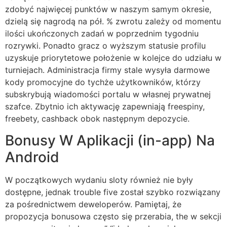
zdobyć najwięcej punktów w naszym samym okresie,
dzielą się nagrodą na pół. % zwrotu zależy od momentu
ilości ukończonych zadań w poprzednim tygodniu
rozrywki. Ponadto gracz o wyższym statusie profilu
uzyskuje priorytetowe położenie w kolejce do udziału w
turniejach. Administracja firmy stale wysyła darmowe
kody promocyjne do tychże użytkowników, którzy
subskrybują wiadomości portalu w własnej prywatnej
szafce. Zbytnio ich aktywację zapewniają freespiny,
freebety, cashback obok następnym depozycie.
Bonusy W Aplikacji (in-app) Na
Android
W początkowych wydaniu sloty również nie były
dostępne, jednak trouble five został szybko rozwiązany
za pośrednictwem deweloperów. Pamiętaj, że
propozycja bonusowa często się przerabia, the w sekcji