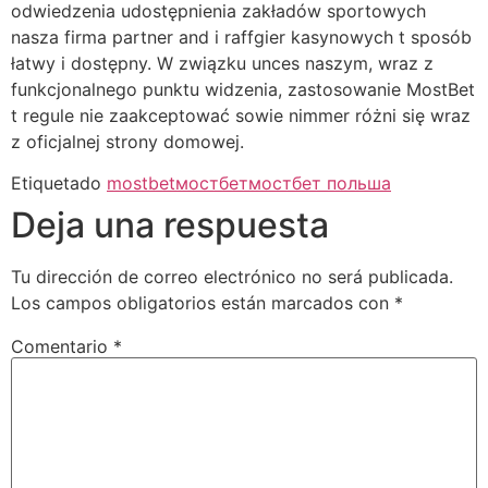
odwiedzenia udostępnienia zakładów sportowych
nasza firma partner and i raffgier kasynowych t sposób
łatwy i dostępny. W związku unces naszym, wraz z
funkcjonalnego punktu widzenia, zastosowanie MostBet
t regule nie zaakceptować sowie nimmer różni się wraz
z oficjalnej strony domowej.
Etiquetado
mostbet
мостбет
мостбет польша
Deja una respuesta
Tu dirección de correo electrónico no será publicada.
Los campos obligatorios están marcados con
*
Comentario
*