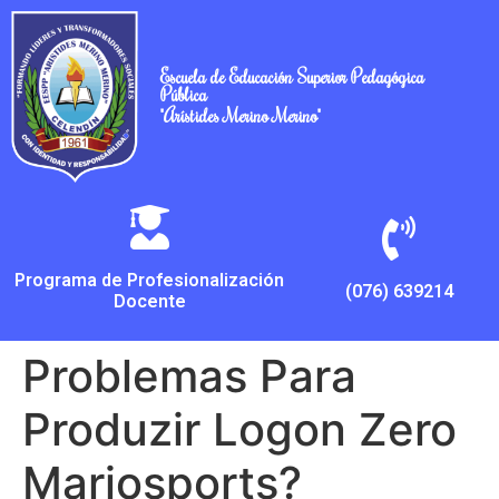
Escuela de Educación Superior Pedagógica
Pública
"Arístides Merino Merino"
Programa de Profesionalización
(076) 639214
Docente
Problemas Para
Produzir Logon Zero
Marjosports?