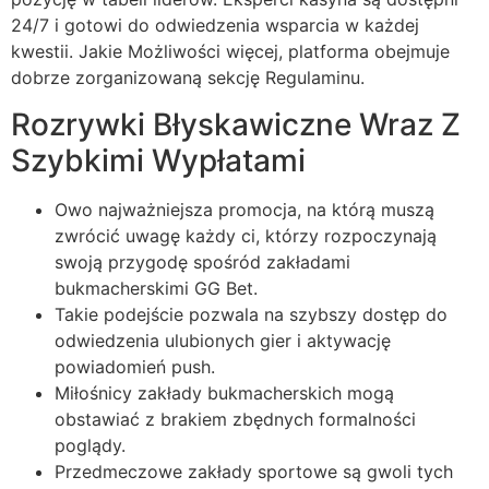
24/7 i gotowi do odwiedzenia wsparcia w każdej
kwestii. Jakie Możliwości więcej, platforma obejmuje
dobrze zorganizowaną sekcję Regulaminu.
Rozrywki Błyskawiczne Wraz Z
Szybkimi Wypłatami
Owo najważniejsza promocja, na którą muszą
zwrócić uwagę każdy ci, którzy rozpoczynają
swoją przygodę spośród zakładami
bukmacherskimi GG Bet.
Takie podejście pozwala na szybszy dostęp do
odwiedzenia ulubionych gier i aktywację
powiadomień push.
Miłośnicy zakłady bukmacherskich mogą
obstawiać z brakiem zbędnych formalności
poglądy.
Przedmeczowe zakłady sportowe są gwoli tych