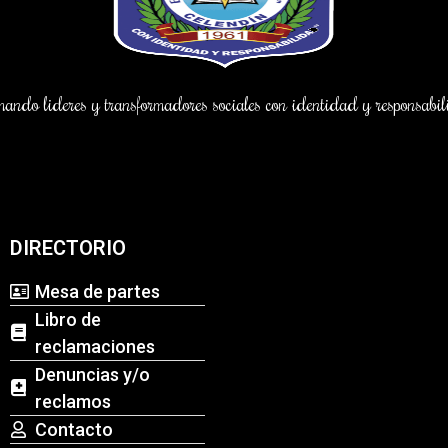
ndo lideres y transformadores sociales con identidad y responsab
DIRECTORIO
Mesa de partes
Libro de
reclamaciones
Denuncias y/o
reclamos
Contacto