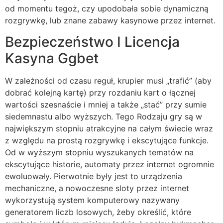
od momentu tegoż, czy upodobała sobie dynamiczną
rozgrywkę, lub znane zabawy kasynowe przez internet.
Bezpieczeństwo I Licencja
Kasyna Ggbet
W zależności od czasu reguł, krupier musi „trafić” (aby
dobrać kolejną kartę) przy rozdaniu kart o łącznej
wartości szesnaście i mniej a także „stać” przy sumie
siedemnastu albo wyższych. Tego Rodzaju gry są w
największym stopniu atrakcyjne na całym świecie wraz
z względu na prostą rozgrywkę i ekscytujące funkcje.
Od w wyższym stopniu wyszukanych tematów na
ekscytujące historie, automaty przez internet ogromnie
ewoluowały. Pierwotnie były jest to urządzenia
mechaniczne, a nowoczesne sloty przez internet
wykorzystują system komputerowy nazywany
generatorem liczb losowych, żeby określić, które