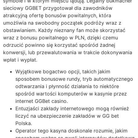
symbole i w którym miejscu lądują. Legalny bukmacher
sieciowy GGBET przygotował dla zawodników
atrakcyjną ofertę bonusów powitalnych, która
umożliwia na swobodny początek podróży wraz z
obstawianiem. Każdy nieznany fan może skorzystać
wraz z bonusu powitalnego w PLN, dzięki czemu
odrzucić powinno się korzystać spośród żadnej
konwersji, lub przewalutowania w trakcie dokonywania
wpłat i wypłat.
Wyjątkowe bogactwo opcji, takich jakim
sposobem bonusowe rundy, tryb automatycznego
odtwarzania i płynność działania to niektóre
spośród wartości komputerów w kasynie przez
internet GGBet casino.
Entuzjaści zakłady internetowego mogą również
liczyć na ubezpieczenie zakładów w GG bet
Polska.
Operator tego kasyna doskonale rozumie, jakim