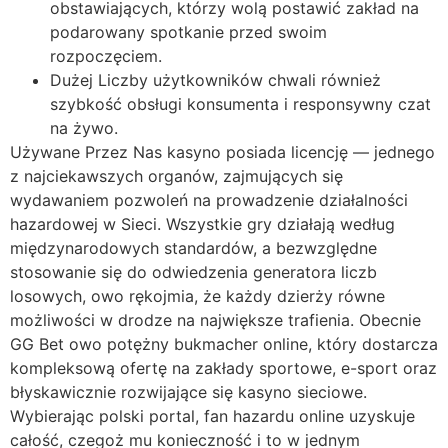
obstawiających, którzy wolą postawić zakład na
podarowany spotkanie przed swoim
rozpoczęciem.
Dużej Liczby użytkowników chwali również
szybkość obsługi konsumenta i responsywny czat
na żywo.
Używane Przez Nas kasyno posiada licencję — jednego
z najciekawszych organów, zajmujących się
wydawaniem pozwoleń na prowadzenie działalności
hazardowej w Sieci. Wszystkie gry działają według
międzynarodowych standardów, a bezwzględne
stosowanie się do odwiedzenia generatora liczb
losowych, owo rękojmia, że każdy dzierży równe
możliwości w drodze na największe trafienia. Obecnie
GG Bet owo potężny bukmacher online, który dostarcza
kompleksową ofertę na zakłady sportowe, e-sport oraz
błyskawicznie rozwijające się kasyno sieciowe.
Wybierając polski portal, fan hazardu online uzyskuje
całość, czegoż mu konieczność i to w jednym