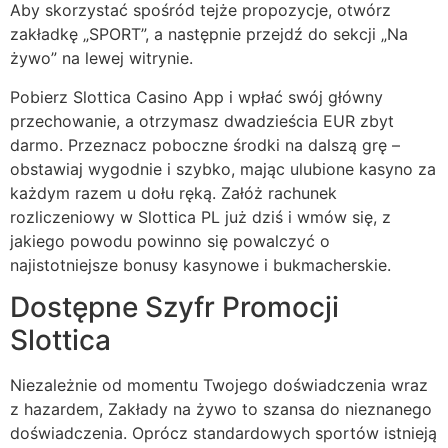
Aby skorzystać spośród tejże propozycje, otwórz
zakładkę „SPORT”, a następnie przejdź do sekcji „Na
żywo” na lewej witrynie.
Pobierz Slottica Casino App i wpłać swój główny
przechowanie, a otrzymasz dwadzieścia EUR zbyt
darmo. Przeznacz poboczne środki na dalszą grę –
obstawiaj wygodnie i szybko, mając ulubione kasyno za
każdym razem u dołu ręką. Załóż rachunek
rozliczeniowy w Slottica PL już dziś i wmów się, z
jakiego powodu powinno się powalczyć o
najistotniejsze bonusy kasynowe i bukmacherskie.
Dostępne Szyfr Promocji
Slottica
Niezależnie od momentu Twojego doświadczenia wraz
z hazardem, Zakłady na żywo to szansa do nieznanego
doświadczenia. Oprócz standardowych sportów istnieją