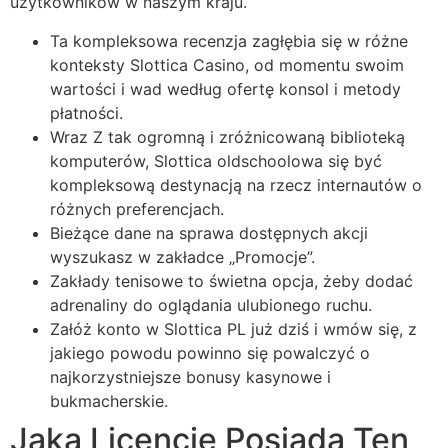
użytkowników w naszym kraju.
Ta kompleksowa recenzja zagłębia się w różne
konteksty Slottica Casino, od momentu swoim
wartości i wad według ofertę konsol i metody
płatności.
Wraz Z tak ogromną i zróżnicowaną biblioteką
komputerów, Slottica oldschoolowa się być
kompleksową destynacją na rzecz internautów o
różnych preferencjach.
Bieżące dane na sprawa dostępnych akcji
wyszukasz w zakładce „Promocje”.
Zakłady tenisowe to świetna opcja, żeby dodać
adrenaliny do oglądania ulubionego ruchu.
Załóż konto w Slottica PL już dziś i wmów się, z
jakiego powodu powinno się powalczyć o
najkorzystniejsze bonusy kasynowe i
bukmacherskie.
Jaką Licencję Posiada Ten