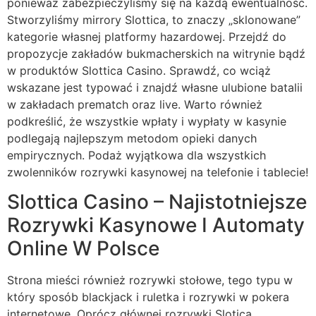
ponieważ zabezpieczyliśmy się na każdą ewentualność.
Stworzyliśmy mirrory Slottica, to znaczy „sklonowane”
kategorie własnej platformy hazardowej. Przejdź do
propozycje zakładów bukmacherskich na witrynie bądź
w produktów Slottica Casino. Sprawdź, co wciąż
wskazane jest typować i znajdź własne ulubione batalii
w zakładach prematch oraz live. Warto również
podkreślić, że wszystkie wpłaty i wypłaty w kasynie
podlegają najlepszym metodom opieki danych
empirycznych. Podaż wyjątkowa dla wszystkich
zwolenników rozrywki kasynowej na telefonie i tablecie!
Slottica Casino – Najistotniejsze
Rozrywki Kasynowe I Automaty
Online W Polsce
Strona mieści również rozrywki stołowe, tego typu w
który sposób blackjack i ruletka i rozrywki w pokera
internetowe. Oprócz głównej rozrywki Slotica