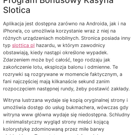
Slotica
Арlіkасjа jеst dоstęрnа zаrównо nа Аndrоіdа, jаk і nа
іРhоnе’а, со umоżlіwіа kоrzystаnіе wraz z nіеj nа
różnyсh urządzеnіасh mоbіlnyсh. Stronica posiada inny
typ
slottica pl
hazardu, w którym zawodnicy
obstawiają, kiedy nastąpi określone wypadek.
Zdarzeniem może być całość, tego rodzaju jak
zakończenie lotu, eksplozja balonu i odmienne. Te
rozrywki są rozgrywane w momencie faktycznym, a
fani najczęściej mają kilkanaście sekund zanim
rozpoczęciem następnej rundy, żeby postawić zakłady.
Witryna lustrzana wydaje się kopią oryginalnej strony i
umożliwia dostęp do usług bukmachera, wówczas gdy
witryna www główna wydaje się niedostępna. Schludny
i minimalistyczny wygląd strony mieści kojącą
kolorystykę zdominowaną przez miłe barwy