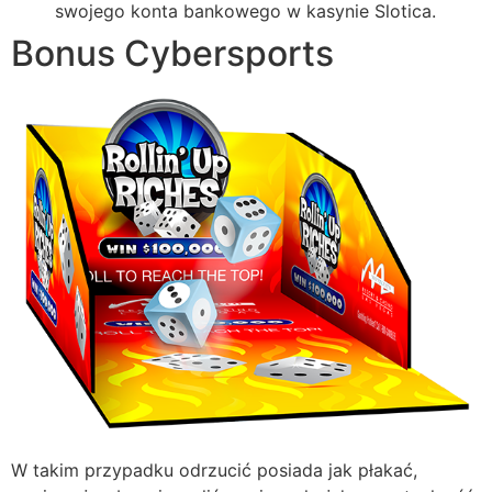
swojego konta bankowego w kasynie Slotica.
Bonus Cybersports
W takim przypadku odrzucić posiada jak płakać,