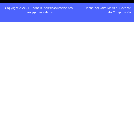
Copyright © 2021. Todos lo derechos reservados –
Hecho por Jairo Medina -Docente
eesppamm.edu.pe
de Computación