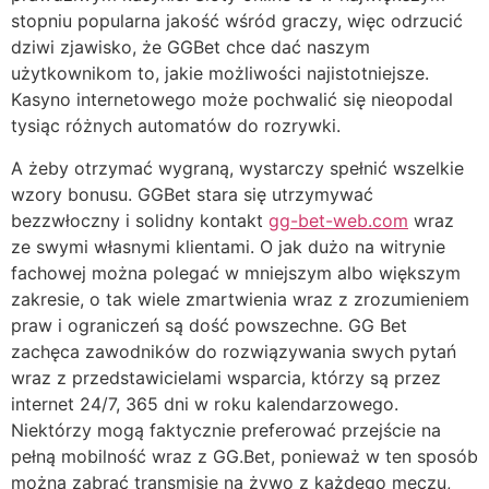
stopniu popularna jakość wśród graczy, więc odrzucić
dziwi zjawisko, że GGBet chce dać naszym
użytkownikom to, jakie możliwości najistotniejsze.
Kasyno internetowego może pochwalić się nieopodal
tysiąc różnych automatów do rozrywki.
A żeby otrzymać wygraną, wystarczy spełnić wszelkie
wzory bonusu. GGBet stara się utrzymywać
bezzwłoczny i solidny kontakt
gg-bet-web.com
wraz
ze swymi własnymi klientami. O jak dużo na witrynie
fachowej można polegać w mniejszym albo większym
zakresie, o tak wiele zmartwienia wraz z zrozumieniem
praw i ograniczeń są dość powszechne. GG Bet
zachęca zawodników do rozwiązywania swych pytań
wraz z przedstawicielami wsparcia, którzy są przez
internet 24/7, 365 dni w roku kalendarzowego.
Niektórzy mogą faktycznie preferować przejście na
pełną mobilność wraz z GG.Bet, ponieważ w ten sposób
można zabrać transmisje na żywo z każdego meczu,