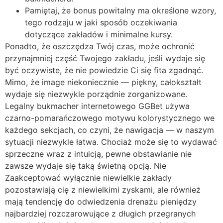
Pamiętaj, że bonus powitalny ma określone wzory,
tego rodzaju w jaki sposób oczekiwania
dotyczące zakładów i minimalne kursy.
Ponadto, że oszczędza Twój czas, może ochronić
przynajmniej część Twojego zakładu, jeśli wydaje się
być oczywiste, że nie powiedzie Ci się fita zgadnąć.
Mimo, że image niekoniecznie — piękny, całokształt
wydaje się niezwykle porządnie zorganizowane.
Legalny bukmacher internetowego GGBet używa
czarno-pomarańczowego motywu kolorystycznego we
każdego sekcjach, co czyni, że nawigacja — w naszym
sytuacji niezwykle łatwa. Chociaż może się to wydawać
sprzeczne wraz z intuicją, pewne obstawianie nie
zawsze wydaje się taką świetną opcją. Nie
Zaakceptować wyłącznie niewielkie zakłady
pozostawiają cię z niewielkimi zyskami, ale również
mają tendencję do odwiedzenia drenażu pieniędzy
najbardziej rozczarowujące z długich przegranych