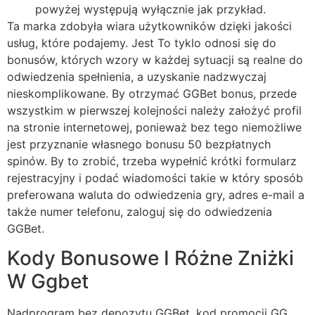
powyżej występują wyłącznie jak przykład.
Ta marka zdobyła wiara użytkowników dzięki jakości
usług, które podajemy. Jest To tyklo odnosi się do
bonusów, których wzory w każdej sytuacji są realne do
odwiedzenia spełnienia, a uzyskanie nadzwyczaj
nieskomplikowane. By otrzymać GGBet bonus, przede
wszystkim w pierwszej kolejności należy założyć profil
na stronie internetowej, ponieważ bez tego niemożliwe
jest przyznanie własnego bonusu 50 bezpłatnych
spinów. By to zrobić, trzeba wypełnić krótki formularz
rejestracyjny i podać wiadomości takie w który sposób
preferowana waluta do odwiedzenia gry, adres e-mail a
także numer telefonu, zaloguj się do odwiedzenia
GGBet.
Kody Bonusowe I Różne Zniżki
W Ggbet
Nadprogram bez depozytu GGBet, kod promocji GG