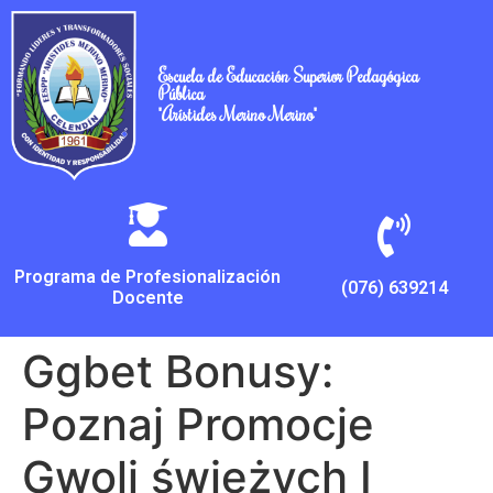
Escuela de Educación Superior Pedagógica
Pública
"Arístides Merino Merino"
Programa de Profesionalización
(076) 639214
Docente
Ggbet Bonusy:
Poznaj Promocje
Gwoli świeżych I