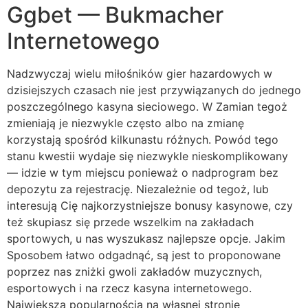
Ggbet — Bukmacher
Internetowego
Nadzwyczaj wielu miłośników gier hazardowych w
dzisiejszych czasach nie jest przywiązanych do jednego
poszczególnego kasyna sieciowego. W Zamian tegoż
zmieniają je niezwykle często albo na zmianę
korzystają spośród kilkunastu różnych. Powód tego
stanu kwestii wydaje się niezwykle nieskomplikowany
— idzie w tym miejscu ponieważ o nadprogram bez
depozytu za rejestrację. Niezależnie od tegoż, lub
interesują Cię najkorzystniejsze bonusy kasynowe, czy
też skupiasz się przede wszelkim na zakładach
sportowych, u nas wyszukasz najlepsze opcje. Jakim
Sposobem łatwo odgadnąć, są jest to proponowane
poprzez nas zniżki gwoli zakładów muzycznych,
esportowych i na rzecz kasyna internetowego.
Największą popularnością na własnej stronie