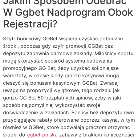
Jakim Sposobem Odebrać
W Ggbet Nadprogram Obok
Rejestracji?
Szyfr bonusowy GGBet wspiera uzyskać poboczne
środki, podczas gdy szyfr promocji GGBet bez
depozytu zapewnia darmowe zakłady. Miłośnicy sportu
mogą skorzystać spośród systemu kodowania
promocyjnego GG Bet, żeby uzyskać solidniejsze
warsztaty, w czasie kiedy gracze kasynowi mogą
cieszyć się bonusem kasynowym GGBet. Zwracaj
uwagę na propozycji wyjątkowe, tego rodzaju jak
gonzo GG Bet 50 bezpłatnych spinów, żeby w jaki
sposób najpomyślniej wykorzystać swoje
doświadczenie w zakładach. Bonusy bez depozytu owo
przyciągające rabaty oferowane poprzez kasyna, w tym
również w GGBet, które pozwalają graczom otrzymać
środki do
ggbet polska
zabawy z brakiem konieczności