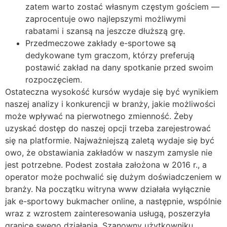
zatem warto zostać własnym częstym gościem —
zaprocentuje owo najlepszymi możliwymi
rabatami i szansą na jeszcze dłuższą grę.
Przedmeczowe zakłady e-sportowe są
dedykowane tym graczom, którzy preferują
postawić zakład na dany spotkanie przed swoim
rozpoczęciem.
Ostateczna wysokość kursów wydaje się być wynikiem
naszej analizy i konkurencji w branży, jakie możliwości
może wpływać na pierwotnego zmienność. Żeby
uzyskać dostęp do naszej opcji trzeba zarejestrować
się na platformie. Najważniejszą zaletą wydaje się być
owo, że obstawiania zakładów w naszym zamysle nie
jest potrzebne. Podest została założona w 2016 r., a
operator może pochwalić się dużym doświadczeniem w
branży. Na początku witryna www działała wyłącznie
jak e-sportowy bukmacher online, a następnie, wspólnie
wraz z wzrostem zainteresowania usługą, poszerzyła
granice swego działania. Szanowny użytkowniku,