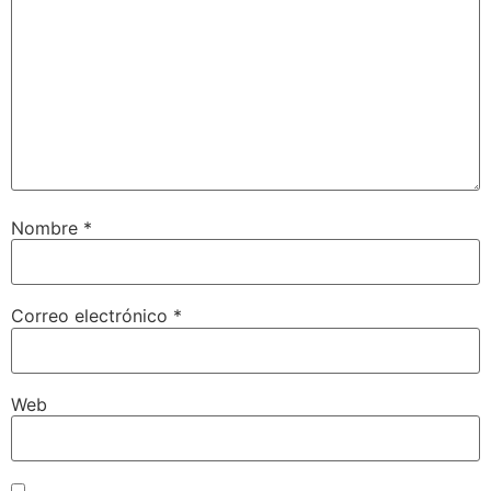
Nombre
*
Correo electrónico
*
Web