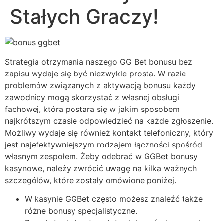
Stałych Graczy!
Strategia otrzymania naszego GG Bet bonusu bez
zapisu wydaje się być niezwykle prosta. W razie
problemów związanych z aktywacją bonusu każdy
zawodnicy mogą skorzystać z własnej obsługi
fachowej, która postara się w jakim sposobem
najkrótszym czasie odpowiedzieć na każde zgłoszenie.
Możliwy wydaje się również kontakt telefoniczny, który
jest najefektywniejszym rodzajem łączności spośród
własnym zespołem. Żeby odebrać w GGBet bonusy
kasynowe, należy zwrócić uwagę na kilka ważnych
szczegółów, które zostały omówione poniżej.
W kasynie GGBet często możesz znaleźć także
różne bonusy specjalistyczne.