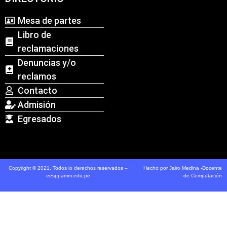
Mesa de partes
Libro de
reclamaciones
Denuncias y/o
reclamos
Contacto
Admisión
Egresados
Copyright © 2021. Todos lo derechos reservados –
Hecho por Jairo Medina -Docente
eesppamm.edu.pe
de Computación