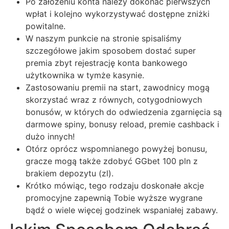
Po założeniu konta należy dokonać pierwszych
wpłat i kolejno wykorzystywać dostępne zniżki
powitalne.
W naszym punkcie na stronie spisaliśmy
szczegółowe jakim sposobem dostać super
premia zbyt rejestrację konta bankowego
użytkownika w tymże kasynie.
Zastosowaniu premii na start, zawodnicy mogą
skorzystać wraz z równych, cotygodniowych
bonusów, w których do odwiedzenia zgarnięcia są
darmowe spiny, bonusy reload, premie cashback i
dużo innych!
Otórz oprócz wspomnianego powyżej bonusu,
gracze mogą także zdobyć GGbet 100 pln z
brakiem depozytu (zl).
Krótko mówiąc, tego rodzaju doskonałe akcje
promocyjne zapewnią Tobie wyższe wygrane
bądź o wiele więcej godzinek wspaniałej zabawy.