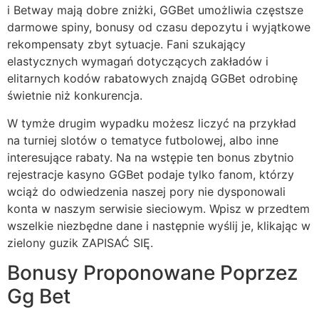
i Betway mają dobre zniżki, GGBet umożliwia częstsze
darmowe spiny, bonusy od czasu depozytu i wyjątkowe
rekompensaty zbyt sytuacje. Fani szukający
elastycznych wymagań dotyczących zakładów i
elitarnych kodów rabatowych znajdą GGBet odrobinę
świetnie niż konkurencja.
W tymże drugim wypadku możesz liczyć na przykład
na turniej slotów o tematyce futbolowej, albo inne
interesujące rabaty. Na na wstępie ten bonus zbytnio
rejestracje kasyno GGBet podaje tylko fanom, którzy
wciąż do odwiedzenia naszej pory nie dysponowali
konta w naszym serwisie sieciowym. Wpisz w przedtem
wszelkie niezbędne dane i następnie wyślij je, klikając w
zielony guzik ZAPISAĆ SIĘ.
Bonusy Proponowane Poprzez
Gg Bet