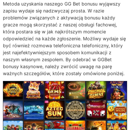
Metoda uzyskania naszego GG Bet bonusu wyjąwszy
zapisu wydaje się nadzwyczaj prosta. W razie
problemów związanych z aktywacją bonusu każdy
gracze mogą skorzystać z naszej obsługi fachowej,
która postara się w jak najkrótszym momencie
odpowiedzieć na każde zgłoszenie. Możliwy wydaje się
być również rozmowa telefoniczna telefoniczny, który
jest najefektywniejszym sposobem komunikacji z
naszym własnym zespołem. By odebrać w GGBet
bonusy kasynowe, należy zwrócić uwagę na parę
ważnych szczegółów, które zostały omówione poniżej.