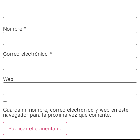
Nombre
*
Correo electrónico
*
Web
Guarda mi nombre, correo electrónico y web en este
navegador para la próxima vez que comente.