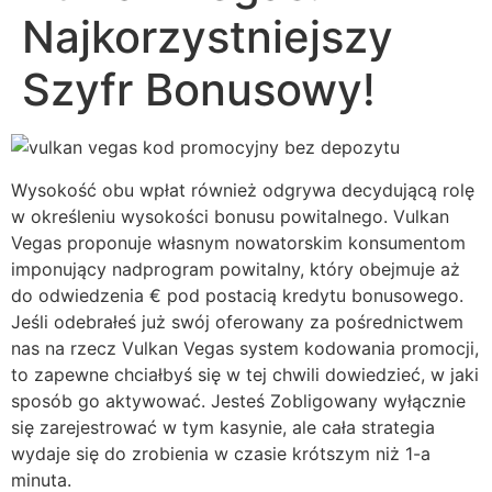
Najkorzystniejszy
Szyfr Bonusowy!
Wysokość obu wpłat również odgrywa decydującą rolę
w określeniu wysokości bonusu powitalnego. Vulkan
Vegas proponuje własnym nowatorskim konsumentom
imponujący nadprogram powitalny, który obejmuje aż
do odwiedzenia € pod postacią kredytu bonusowego.
Jeśli odebrałeś już swój oferowany za pośrednictwem
nas na rzecz Vulkan Vegas system kodowania promocji,
to zapewne chciałbyś się w tej chwili dowiedzieć, w jaki
sposób go aktywować. Jesteś Zobligowany wyłącznie
się zarejestrować w tym kasynie, ale cała strategia
wydaje się do zrobienia w czasie krótszym niż 1-a
minuta.