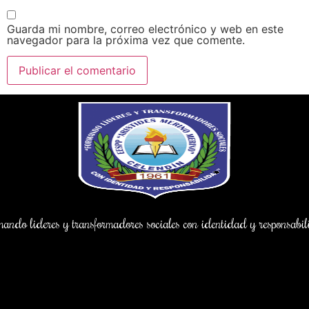
Guarda mi nombre, correo electrónico y web en este
navegador para la próxima vez que comente.
ndo lideres y transformadores sociales con identidad y responsab