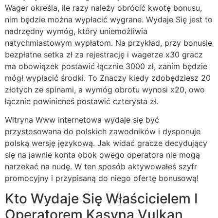
Wager określa, ile razy należy obrócić kwotę bonusu,
nim będzie można wypłacić wygrane. Wydaje Się jest to
nadrzędny wymóg, który uniemożliwia
natychmiastowym wypłatom. Na przykład, przy bonusie
bezpłatne setka zł za rejestrację i wagerze x30 gracz
ma obowiązek postawić łącznie 3000 zł, zanim będzie
mógł wypłacić środki. To Znaczy kiedy zdobędziesz 20
złotych ze spinami, a wymóg obrotu wynosi x20, owo
łącznie powinieneś postawić czterysta zł.
Witryna Www internetowa wydaje się być
przystosowana do polskich zawodników i dysponuje
polską wersję językową. Jak widać gracze decydujący
się na jawnie konta obok owego operatora nie mogą
narzekać na nudę. W ten sposób aktywowałeś szyfr
promocyjny i przypisaną do niego ofertę bonusową!
Kto Wydaje Się Właścicielem I
Operatorem Kasyna Vulkan