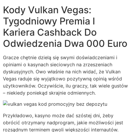
Kody Vulkan Vegas:
Tygodniowy Premia I
Kariera Cashback Do
Odwiedzenia Dwa 000 Euro
Gracze chętnie dzielą się swymi doświadczeniami i
opiniami o kasynach sieciowych na zrzeszeniach
dyskusyjnych. Owo właśnie na nich widać, że Vulkan
Vegas raduje się wyjątkowo pozytywną opinią wśród
użytkowników. Oczywiście, ilu graczy, tak wiele gustów
– niekiedy poniekąd skrajnie odmiennych.
Przykładowo, kasyno może dać szóstej dni, żeby
obrócić otrzymany nadprogram, jakie możliwości jest
rozsądnym terminem gwoli większości internautów.