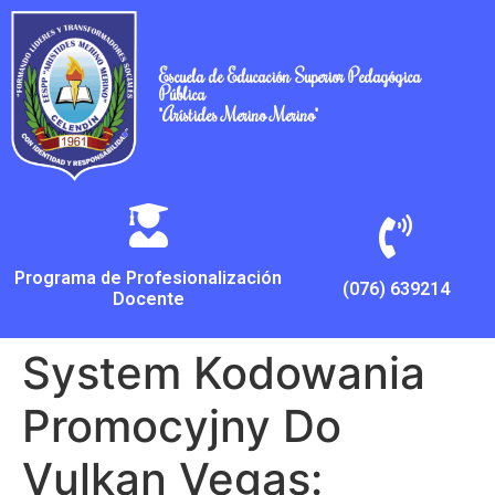
Escuela de Educación Superior Pedagógica
Pública
"Arístides Merino Merino"
Programa de Profesionalización
(076) 639214
Docente
System Kodowania
Promocyjny Do
Vulkan Vegas: