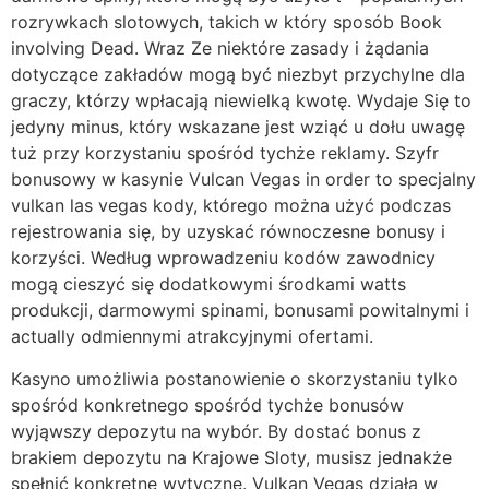
rozrywkach slotowych, takich w który sposób Book
involving Dead. Wraz Ze niektóre zasady i żądania
dotyczące zakładów mogą być niezbyt przychylne dla
graczy, którzy wpłacają niewielką kwotę. Wydaje Się to
jedyny minus, który wskazane jest wziąć u dołu uwagę
tuż przy korzystaniu spośród tychże reklamy. Szyfr
bonusowy w kasynie Vulcan Vegas in order to specjalny
vulkan las vegas kody, którego można użyć podczas
rejestrowania się, by uzyskać równoczesne bonusy i
korzyści. Według wprowadzeniu kodów zawodnicy
mogą cieszyć się dodatkowymi środkami watts
produkcji, darmowymi spinami, bonusami powitalnymi i
actually odmiennymi atrakcyjnymi ofertami.
Kasyno umożliwia postanowienie o skorzystaniu tylko
spośród konkretnego spośród tychże bonusów
wyjąwszy depozytu na wybór. By dostać bonus z
brakiem depozytu na Krajowe Sloty, musisz jednakże
spełnić konkretne wytyczne. Vulkan Vegas działa w