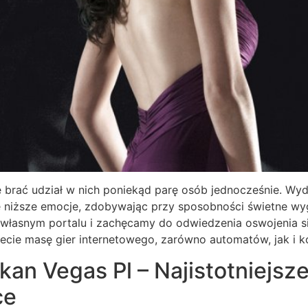
e brać udział w nich poniekąd parę osób jednocześnie. Wyd
 niższe emocje, zdobywając przy sposobności świetne wygr
własnym portalu i zachęcamy do odwiedzenia oswojenia s
lecie masę gier internetowego, zarówno automatów, jak i
kan Vegas Pl – Najistotniejsz
ce