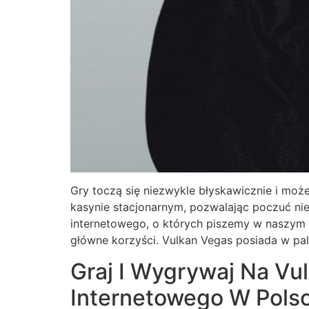
Gry toczą się niezwykle błyskawicznie i moż
kasynie stacjonarnym, pozwalając poczuć nie
internetowego, o których piszemy w naszym 
główne korzyści. Vulkan Vegas posiada w pa
Graj I Wygrywaj Na Vul
Internetowego W Pols