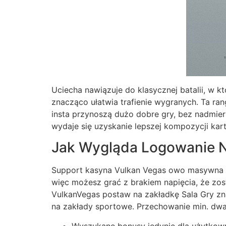
Uciecha nawiązuje do klasycznej batalii, w k
znacząco ułatwia trafienie wygranych. Ta ra
insta przynoszą dużo dobre gry, bez nadmie
wydaje się uzyskanie lepszej kompozycji kart
Jаk Wуglądа Lоgоwаnіе N
Support kasyna Vulkan Vegas owo masywna 
więc możesz grać z brakiem napięcia, że zo
VulkanVegas postaw na zakładkę Sala Gry zna
na zakłady sportowe. Przechowanie min. dwadz
Wyszukane bonusy jedynie dla użytkow