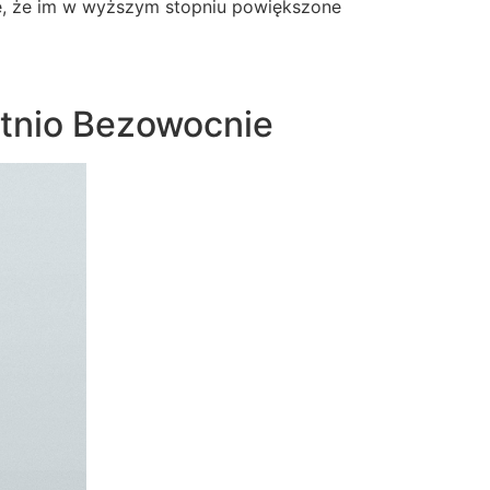
wę, że im w wyższym stopniu powiększone
ytnio Bezowocnie