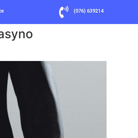
te
(076) 639214
asyno