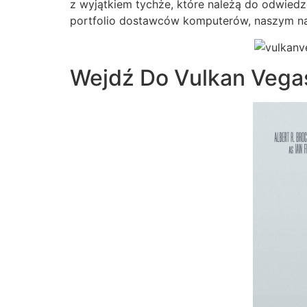
z wyjątkiem tychże, które należą do odwied
portfolio dostawców komputerów, naszym na
Wejdź Do Vulkan Vegas