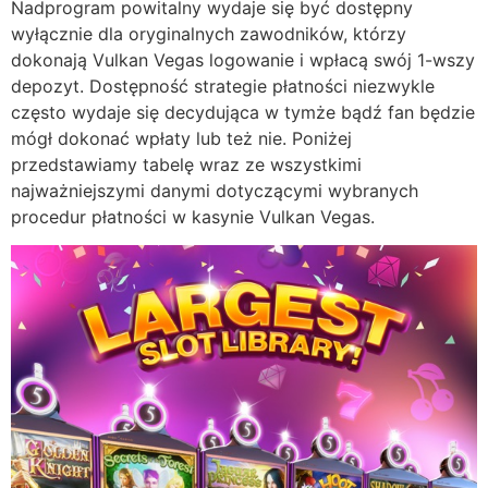
Nadprogram powitalny wydaje się być dostępny
wyłącznie dla oryginalnych zawodników, którzy
dokonają Vulkan Vegas logowanie i wpłacą swój 1-wszy
depozyt. Dostępność strategie płatności niezwykle
często wydaje się decydująca w tymże bądź fan będzie
mógł dokonać wpłaty lub też nie. Poniżej
przedstawiamy tabelę wraz ze wszystkimi
najważniejszymi danymi dotyczącymi wybranych
procedur płatności w kasynie Vulkan Vegas.