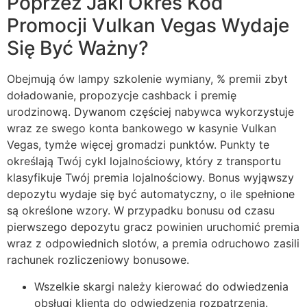
Poprzez Jaki Okres Kod
Promocji Vulkan Vegas Wydaje
Się Być Ważny?
Obejmują ów lampy szkolenie wymiany, % premii zbyt
doładowanie, propozycje cashback i premię
urodzinową. Dywanom częściej nabywca wykorzystuje
wraz ze swego konta bankowego w kasynie Vulkan
Vegas, tymże więcej gromadzi punktów. Punkty te
określają Twój cykl lojalnościowy, który z transportu
klasyfikuje Twój premia lojalnościowy. Bonus wyjąwszy
depozytu wydaje się być automatyczny, o ile spełnione
są określone wzory. W przypadku bonusu od czasu
pierwszego depozytu gracz powinien uruchomić premia
wraz z odpowiednich slotów, a premia odruchowo zasili
rachunek rozliczeniowy bonusowe.
Wszelkie skargi należy kierować do odwiedzenia
obsługi klienta do odwiedzenia rozpatrzenia.