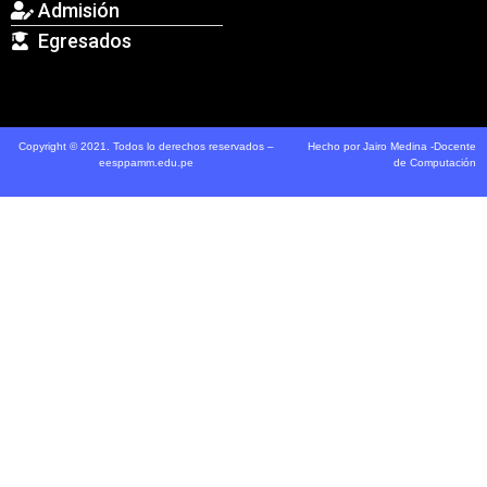
Admisión
Egresados
Copyright © 2021. Todos lo derechos reservados –
Hecho por Jairo Medina -Docente
eesppamm.edu.pe
de Computación