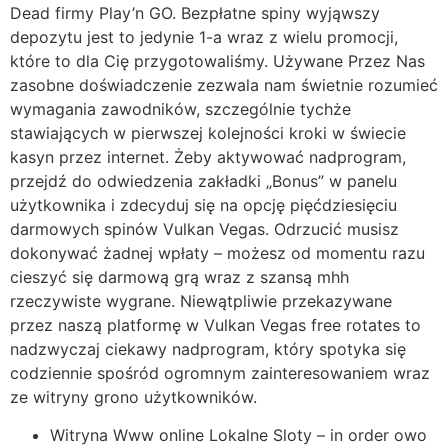
Dead firmy Play’n GO. Bezpłatne spiny wyjąwszy
depozytu jest to jedynie 1-a wraz z wielu promocji,
które to dla Cię przygotowaliśmy. Używane Przez Nas
zasobne doświadczenie zezwala nam świetnie rozumieć
wymagania zawodników, szczególnie tychże
stawiających w pierwszej kolejności kroki w świecie
kasyn przez internet. Żeby aktywować nadprogram,
przejdź do odwiedzenia zakładki „Bonus” w panelu
użytkownika i zdecyduj się na opcję pięćdziesięciu
darmowych spinów Vulkan Vegas. Odrzucić musisz
dokonywać żadnej wpłaty – możesz od momentu razu
cieszyć się darmową grą wraz z szansą mhh
rzeczywiste wygrane. Niewątpliwie przekazywane
przez naszą platformę w Vulkan Vegas free rotates to
nadzwyczaj ciekawy nadprogram, który spotyka się
codziennie spośród ogromnym zainteresowaniem wraz
ze witryny grono użytkowników.
Witryna Www online Lokalne Sloty – in order owo