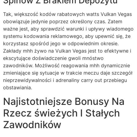
Spinów Z Brakiem Depozytu
Tak, większość kodów rabatowych watts Vulkan Vegas
obowiązuje jedynie poprzez określony czas. Zatem
ważne jest, aby sprawdzić warunki i upływy wiadomego
systemu kodowania reklamowego, aby upewnić się, że
korzystasz spośród jego w odpowiednim okresie.
Zakłady mhh żywo na Vulkan Vegas jest to efektywne i
ekscytujące doświadczenie gwoli mnóstwo
zawodników. Możliwość reagowania mhh dynamicznie
zmieniające się sytuacje w trakcie meczu daje szczegół
nieprzewidywalności i adrenaliny carry out przebiegu
obstawiania.
Najistotniejsze Bonusy Na
Rzecz świeżych I Stałych
Zawodników