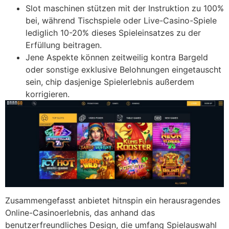
Slot maschinen stützen mit der Instruktion zu 100%
bei, während Tischspiele oder Live-Casino-Spiele
lediglich 10-20% dieses Spieleinsatzes zu der
Erfüllung beitragen.
Jene Aspekte können zeitweilig kontra Bargeld
oder sonstige exklusive Belohnungen eingetauscht
sein, chip dasjenige Spielerlebnis außerdem
korrigieren.
Zusammengefasst anbietet hitnspin ein herausragendes
Online-Casinoerlebnis, das anhand das
benutzerfreundliches Design, die umfang Spielauswahl