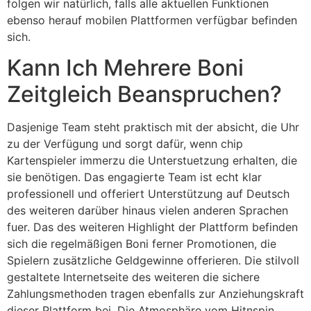
folgen wir natürlich, falls alle aktuellen Funktionen
ebenso herauf mobilen Plattformen verfügbar befinden
sich.
Kann Ich Mehrere Boni
Zeitgleich Beanspruchen?
Dasjenige Team steht praktisch mit der absicht, die Uhr
zu der Verfügung und sorgt dafür, wenn chip
Kartenspieler immerzu die Unterstuetzung erhalten, die
sie benötigen. Das engagierte Team ist echt klar
professionell und offeriert Unterstützung auf Deutsch
des weiteren darüber hinaus vielen anderen Sprachen
fuer. Das des weiteren Highlight der Plattform befinden
sich die regelmäßigen Boni ferner Promotionen, die
Spielern zusätzliche Geldgewinne offerieren. Die stilvoll
gestaltete Internetseite des weiteren die sichere
Zahlungsmethoden tragen ebenfalls zur Anziehungskraft
dieser Plattform bei. Die Atmosphäre vom Hitnspin