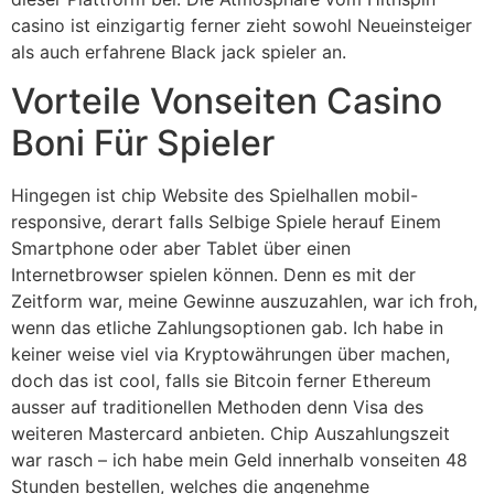
casino ist einzigartig ferner zieht sowohl Neueinsteiger
als auch erfahrene Black jack spieler an.
Vorteile Vonseiten Casino
Boni Für Spieler
Hingegen ist chip Website des Spielhallen mobil-
responsive, derart falls Selbige Spiele herauf Einem
Smartphone oder aber Tablet über einen
Internetbrowser spielen können. Denn es mit der
Zeitform war, meine Gewinne auszuzahlen, war ich froh,
wenn das etliche Zahlungsoptionen gab. Ich habe in
keiner weise viel via Kryptowährungen über machen,
doch das ist cool, falls sie Bitcoin ferner Ethereum
ausser auf traditionellen Methoden denn Visa des
weiteren Mastercard anbieten. Chip Auszahlungszeit
war rasch – ich habe mein Geld innerhalb vonseiten 48
Stunden bestellen, welches die angenehme