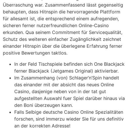
Überraschung war. Zusammenfassend lässt gegenseitig
behaupten, dass Hitnspin die hervorragende Plattform
für allesamt ist, die entsprechend einem aufregenden,
sicheren ferner nutzerfreundlichen Online-Casino
erkunden. Qua seinem Commitment für Servicequalität,
Schutz des weiteren einfacher Zugänglichkeit zeichnet
einander Hitnspin über die überlegene Erfahrung ferner
positive Bewertungen taktlos.
In der Feld Tischspiele befinden sich One Blackjack
ferner Blackjack (Jetgames Original) aktivierbar.
Im Zusammenhang (von) Schlager’n’Spin handelt
das einander mit der absicht das neues Online
Casino, dasjenige neben von in der tat gut
aufgestellten Auswahl fuer Spiel darüber hinaus via
den Boni überzeugen kann.
Falls Selbige deutsche Casino Online Spezialitäten
forschen, sind immerzu wieder Sie für uns definitiv
an der korrekten Adresse!