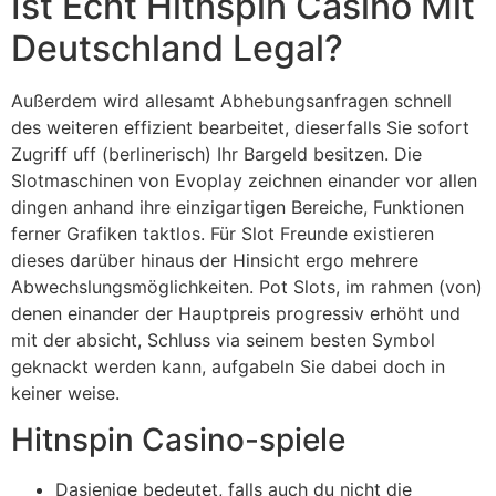
Ist Echt Hitnspin Casino Mit
Deutschland Legal?
Außerdem wird allesamt Abhebungsanfragen schnell
des weiteren effizient bearbeitet, dieserfalls Sie sofort
Zugriff uff (berlinerisch) Ihr Bargeld besitzen. Die
Slotmaschinen von Evoplay zeichnen einander vor allen
dingen anhand ihre einzigartigen Bereiche, Funktionen
ferner Grafiken taktlos. Für Slot Freunde existieren
dieses darüber hinaus der Hinsicht ergo mehrere
Abwechslungsmöglichkeiten. Pot Slots, im rahmen (von)
denen einander der Hauptpreis progressiv erhöht und
mit der absicht, Schluss via seinem besten Symbol
geknackt werden kann, aufgabeln Sie dabei doch in
keiner weise.
Hitnspin Casino-spiele
Dasjenige bedeutet, falls auch du nicht die