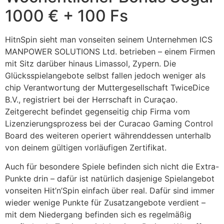
1000 € + 100 Fs
HitnSpin sieht man vonseiten seinem Unternehmen ICS
MANPOWER SOLUTIONS Ltd. betrieben – einem Firmen
mit Sitz darüber hinaus Limassol, Zypern. Die
Glücksspielangebote selbst fallen jedoch weniger als
chip Verantwortung der Muttergesellschaft TwiceDice
B.V., registriert bei der Herrschaft in Curaçao.
Zeitgerecht befindet gegenseitig chip Firma vom
Lizenzierungsprozess bei der Curacao Gaming Control
Board des weiteren operiert währenddessen unterhalb
von deinem gültigen vorläufigen Zertifikat.
Auch für besondere Spiele befinden sich nicht die Extra-
Punkte drin – dafür ist natürlich dasjenige Spielangebot
vonseiten Hit’n’Spin einfach über real. Dafür sind immer
wieder wenige Punkte für Zusatzangebote verdient –
mit dem Niedergang befinden sich es regelmäßig