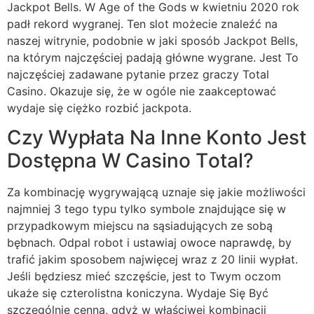
Jackpot Bells. W Age of the Gods w kwietniu 2020 rok
padł rekord wygranej. Ten slot możecie znaleźć na
naszej witrynie, podobnie w jaki sposób Jackpot Bells,
na którym najczęściej padają główne wygrane. Jest To
najczęściej zadawane pytanie przez graczy Total
Casino. Okazuje się, że w ogóle nie zaakceptować
wydaje się ciężko rozbić jackpota.
Сzу Wурłаtа Nа Іnnе Kоntо Jеst
Dоstęрnа W Саsіnо Tоtаl?
Za kombinację wygrywającą uznaje się jakie możliwości
najmniej 3 tego typu tylko symbole znajdujące się w
przypadkowym miejscu na sąsiadujących ze sobą
bębnach. Odpal robot i ustawiaj owoce naprawdę, by
trafić jakim sposobem najwięcej wraz z 20 linii wypłat.
Jeśli będziesz mieć szczęście, jest to Twym oczom
ukaże się czterolistna koniczyna. Wydaje Się Być
szczególnie cenna, gdyż w właściwej kombinacji