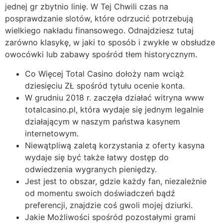
jednej gr zbytnio linię. W Tej Chwili czas na
posprawdzanie slotów, które odrzucić potrzebują
wielkiego nakładu finansowego. Odnajdziesz tutaj
zarówno klasykę, w jaki to sposób i zwykłe w obsłudze
owocówki lub zabawy spośród tłem historycznym.
Co Więcej Total Casino dołoży nam wciąż
dziesięciu ZŁ spośród tytułu ocenie konta.
W grudniu 2018 r. zaczęła działać witryna www
totalcasino.pl, która wydaje się jednym legalnie
działającym w naszym państwa kasynem
internetowym.
Niewątpliwą zaletą korzystania z oferty kasyna
wydaje się być także łatwy dostęp do
odwiedzenia wygranych pieniędzy.
Jest jest to obszar, gdzie każdy fan, niezależnie
od momentu swoich doświadczeń bądź
preferencji, znajdzie coś gwoli mojej dziurki.
Jakie Możliwości spośród pozostałymi grami