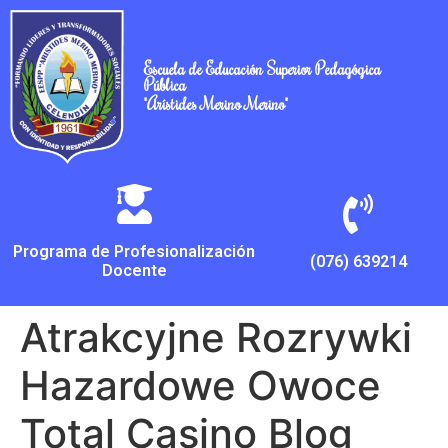
Escuela de Educación Superior Pedagógica
Pública
"Arístides Merino Merino"
Programa de Profesionalización
(076) 639214
Docente
Atrakcyjne Rozrywki
Hazardowe Owoce
Total Casino Blog