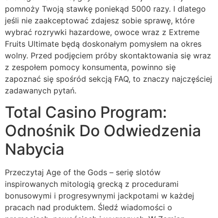
pomnoży Twoją stawkę poniekąd 5000 razy. I dlatego
jeśli nie zaakceptować zdajesz sobie sprawę, które
wybrać rozrywki hazardowe, owoce wraz z Extreme
Fruits Ultimate będą doskonałym pomysłem na okres
wolny. Przed podjęciem próby skontaktowania się wraz
z zespołem pomocy konsumenta, powinno się
zapoznać się spośród sekcją FAQ, to znaczy najczęściej
zadawanych pytań.
Total Casino Program:
Odnośnik Do Odwiedzenia
Nabycia
Przeczytaj Age of the Gods – serię slotów
inspirowanych mitologią grecką z procedurami
bonusowymi i progresywnymi jackpotami w każdej
pracach nad produktem. Śledź wiadomości o