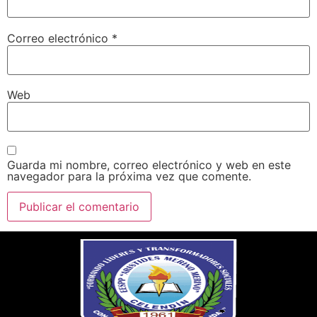
Correo electrónico
*
Web
Guarda mi nombre, correo electrónico y web en este
navegador para la próxima vez que comente.