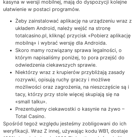
kasyna w wersji mobilnej, mają do dyspozycji kolejne
ułatwienie w postaci programów.
Żeby zainstalować aplikację na urządzeniu wraz z
układem Android, należy wejść na stronę
totalcasino.pl, kliknąć przycisk «Pobierz aplikację
mobilną» i wybrać wersję dla Androida.
Skoro mamy rozwiązany sprawa legalności, o
którym napisaliśmy poniżej, to pora przejść do
odwiedzenia ciekawszych sprawie.
Niektórzy wraz z krupierów przybliżają zasady
rozrywki, opisują ruchy graczy i możliwe
możliwości oraz zagrożenia, na nieszczęście są i
tacy, którzy przy stole więcej skupiają się na
«small talku».
Prezentujemy ciekawostki o kasynie na żywo –
Total Casino.
Spośród tegoż względu jesteśmy zobligowani do ich
weryfikacji. Wraz Z innej, używając kodu WB1, dostaje