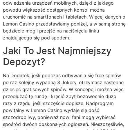
odwiedzenia urządzeń mobilnych, dzięki z jakiego
powodu większość dostępnych konsol można
uruchomić na smartfonach i tabletach. Więcej danych o
Lemon Casino przedstawiamy poniżej, a w samą stronę
będziecie mogli przejść na naciśnięciu linku
znajdującego się pod spodem.
Jaki To Jest Najmniejszy
Depozyt?
Na Dodatek, jeśli podczas odbywania się free spinów
po raz kolejny wypadną 3 Jokery, otrzymasz następne
dziesięć gratisowych spinów. W koncepcji można więc
przedłużać tę rundę i kręcić zbyt bezowocnie dużo
razy z rzędu, jeśli szczęście dopisze. Nadprogram
powitalny w Lemon Casino wydaje się dość
szczodrobliwy, ponieważ nowi fani mogą wybierać
spośród dwóch doskonałych ogłoszeń. Nieszczęśliwie,