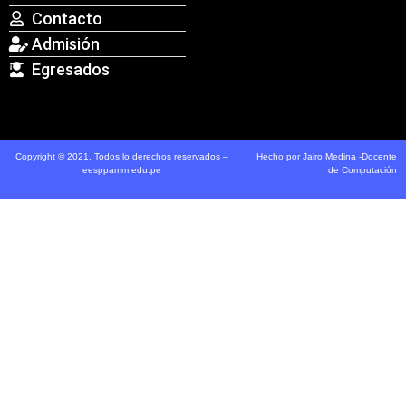
Contacto
Admisión
Egresados
Copyright © 2021. Todos lo derechos reservados –
Hecho por Jairo Medina -Docente
eesppamm.edu.pe
de Computación