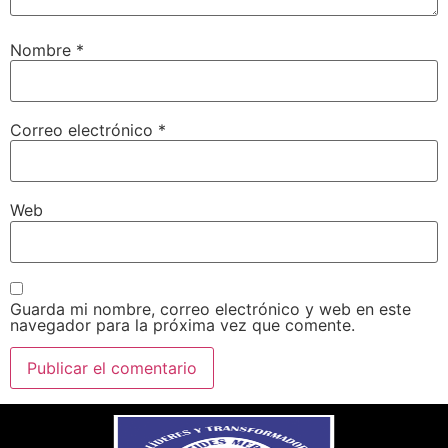
Nombre
*
Correo electrónico
*
Web
Guarda mi nombre, correo electrónico y web en este
navegador para la próxima vez que comente.