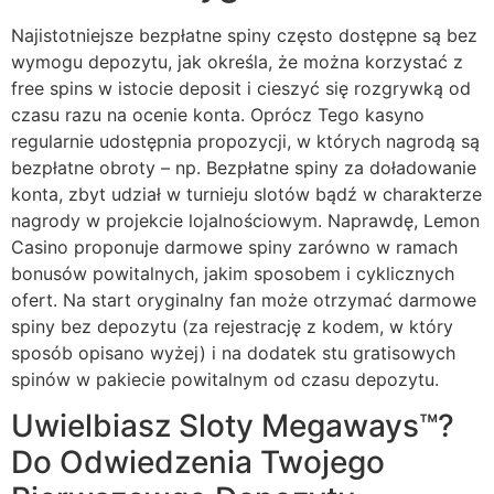
Najistotniejsze bezpłatne spiny często dostępne są bez
wymogu depozytu, jak określa, że można korzystać z
free spins w istocie deposit i cieszyć się rozgrywką od
czasu razu na ocenie konta. Oprócz Tego kasyno
regularnie udostępnia propozycji, w których nagrodą są
bezpłatne obroty – np. Bezpłatne spiny za doładowanie
konta, zbyt udział w turnieju slotów bądź w charakterze
nagrody w projekcie lojalnościowym. Naprawdę, Lemon
Casino proponuje darmowe spiny zarówno w ramach
bonusów powitalnych, jakim sposobem i cyklicznych
ofert. Na start oryginalny fan może otrzymać darmowe
spiny bez depozytu (za rejestrację z kodem, w który
sposób opisano wyżej) i na dodatek stu gratisowych
spinów w pakiecie powitalnym od czasu depozytu​.
Uwielbiasz Sloty Megaways™?
Do Odwiedzenia Twojego