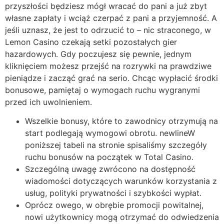
przyszłości będziesz mógł wracać do pani a już zbyt
własne zapłaty i wciąż czerpać z pani a przyjemność. A
jeśli uznasz, że jest to odrzucić to – nic straconego, w
Lemon Casino czekają setki pozostałych gier
hazardowych. Gdy poczujesz się pewnie, jednym
kliknięciem możesz przejść na rozrywki na prawdziwe
pieniądze i zacząć grać na serio. Chcąc wypłacić środki
bonusowe, pamiętaj o wymogach ruchu wygranymi
przed ich uwolnieniem.
Wszelkie bonusy, które to zawodnicy otrzymują na
start podlegają wymogowi obrotu. newlineW
poniższej tabeli na stronie spisaliśmy szczegóły
ruchu bonusów na początek w Total Casino.
Szczególną uwagę zwrócono na dostępność
wiadomości dotyczących warunków korzystania z
usług, polityki prywatności i szybkości wypłat.
Oprócz owego, w obrębie promocji powitalnej,
nowi użytkownicy mogą otrzymać do odwiedzenia