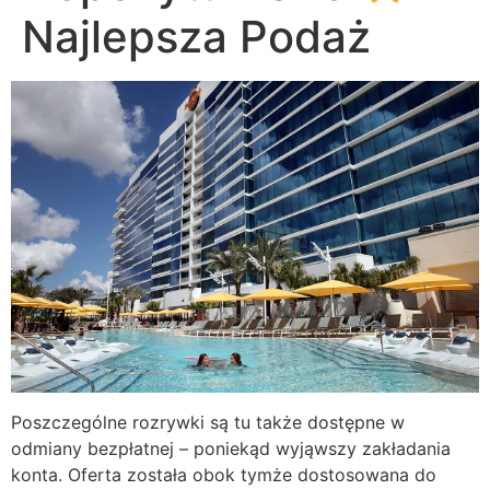
Najlepsza Podaż
Poszczególne rozrywki są tu także dostępne w
odmiany bezpłatnej – poniekąd wyjąwszy zakładania
konta. Oferta została obok tymże dostosowana do