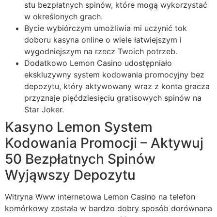
stu bezpłatnych spinów, które mogą wykorzystać
w określonych grach.
Bycie wybiórczym umożliwia mi uczynić tok
doboru kasyna online o wiele łatwiejszym i
wygodniejszym na rzecz Twoich potrzeb.
Dodatkowo Lemon Casino udostępniało
ekskluzywny system kodowania promocyjny bez
depozytu, który aktywowany wraz z konta gracza
przyznaje pięćdziesięciu gratisowych spinów na
Star Joker​.
Kasyno Lemon System
Kodowania Promocji – Aktywuj
50 Bezpłatnych Spinów
Wyjąwszy Depozytu
Witryna Www internetowa Lemon Casino na telefon
komórkowy została w bardzo dobry sposób dorównana