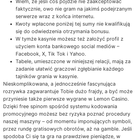
Wiem, że jeśli coś pójdzie nie zaakceptować
faktycznie, owo nie gram na jakimś podejrzanym
serwerze wraz z końca internetu.
Kwoty wpłacone poniżej tej sumy nie kwalifikują
się do odwiedzenia otrzymania bonusu.
W tymże kasynie możesz też założyć profil z
użyciem konta bankowego social mediów –
Facebook, X, Tik Tok i Yahoo.
Tabele, umieszczone w niniejszej relacji, mają za
zadanie ułatwić graczowi zgłębianie każdego
tajników grania w kasynie.
Nieskomplikowana, a jednocześnie fascynująca
rozrywka zagwarantuje Tobie dużo frajdy, a być może
przyniesie także pierwsze wygrane w Lemon Casino.
Dzięki free spinom spośród systemu kodowania
promocyjnego możesz bez ryzyka poznać procedury
naszej maszyny – od momentu imponujących symboli,
przez rundę gratisowych obrotów, aż na gamble. Jeśli
spodoba Ci się ta gra na prawdziwe pieniądze, w