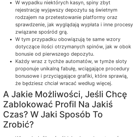
W wypadku niektórych kasyn, spiny zbyt
rejestrację wyjąwszy depozytu są świetnym
rodzajem na przetestowanie platformy oraz
sprawdzenie, jak wyglądają wypłata i inne procesy
związane spośród grą.
W tym przypadku obowiązują te same wzory
dotyczące ilości otrzymanych spinów, jak w obok
bonusie od pierwszego depozytu.
Każdy wraz z tychże automatów, w tymże sloty
proponuje unikalną fabułę, wciągające procedury
bonusowe i przyciągające grafiki, które sprawią,
że będziesz chciał wracać według więcej.
A Jakie Możliwości, Jeśli Chcę
Zablokować Profil Na Jakiś
Czas? W Jaki Sposób To
Zrobić?