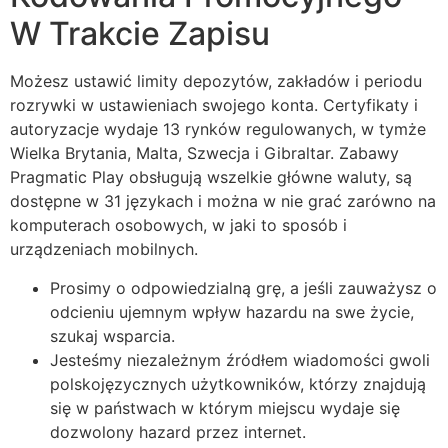
W Trakcie Zapisu
Możesz ustawić limity depozytów, zakładów i periodu
rozrywki w ustawieniach swojego konta. Certyfikaty i
autoryzacje wydaje 13 rynków regulowanych, w tymże
Wielka Brytania, Malta, Szwecja i Gibraltar. Zabawy
Pragmatic Play obsługują wszelkie główne waluty, są
dostępne w 31 językach i można w nie grać zarówno na
komputerach osobowych, w jaki to sposób i
urządzeniach mobilnych.
Prosimy o odpowiedzialną grę, a jeśli zauważysz o
odcieniu ujemnym wpływ hazardu na swe życie,
szukaj wsparcia.
Jesteśmy niezależnym źródłem wiadomości gwoli
polskojęzycznych użytkowników, którzy znajdują
się w państwach w którym miejscu wydaje się
dozwolony hazard przez internet.