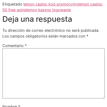
Etiquetado
lemon casino kod promocyjny
lemon casino:
50 free spins
lemon kasyno logowanie
Deja una respuesta
Tu dirección de correo electrónico no será publicada.
Los campos obligatorios están marcados con
*
Comentario
*
Nombre
*