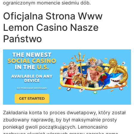
ograniczonym momencie siedmiu dób.
Oficjalna Strona Www
Lemon Casino Nasze
Państwo
Zakładania konta to proces dwuetapowy, który został
zbudowany naprawdę, by był maksymalnie prosty
poniekąd gwoli początkujących. Lemoncasino