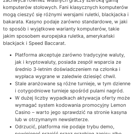
zachwyca również własnych graczy szeroką gamą
komputerów stołowych. Fani klasycznych komputerów
mogą cieszyć się różnymi wersjami ruletki, blackjacka i
bakarata. Kasyno podaje zarówno standardowe, w jaki
to sposób i wyjątkowe warianty komputerów, takie
jakim sposobem europejska ruletka, amerykański
blackjack i Speed Baccarat.
Platforma akceptuje zarówno tradycyjne waluty,
jak i kryptowaluty, posiada zespół wsparcia ze
średnio 3-letnim doświadczeniem na członka i
wypłaca wygrane w zaledwie dziesięć chwil.
Stale aranżowane są różne turnieje, w tym dzienne
i cotygodniowe turnieje spośród pulami nagród.
W dużej liczby wypadkach aktywacja oferty może
wymagać system kodowania promocyjny Lemon
Casino – warto jego sprawdzić na stronie kasyna
lub w otrzymanym newsletterze.
Odrzucić, platforma nie podaje trybu demo,
powinieneś przejść przez przebieg zapisu albo