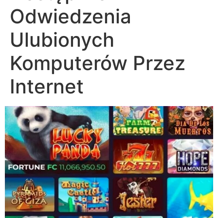
Odwiedzenia
Ulubionych
Komputerów Przez
Internet