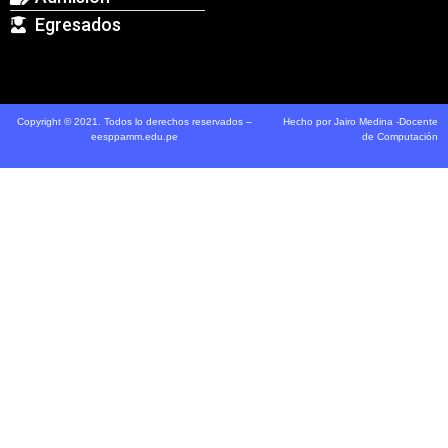
Egresados
Copyright © 2021. Todos lo derechos reservados –
Hecho por Jairo Medina -Docente
eesppamm.edu.pe
de Computación