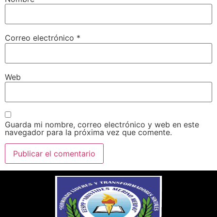
Correo electrónico
*
Web
Guarda mi nombre, correo electrónico y web en este
navegador para la próxima vez que comente.