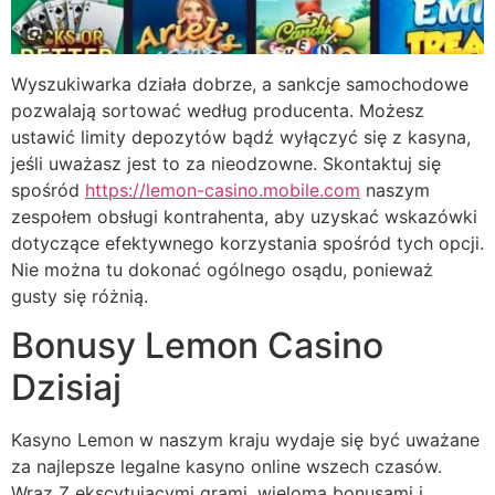
Wyszukiwarka działa dobrze, a sankcje samochodowe
pozwalają sortować według producenta. Możesz
ustawić limity depozytów bądź wyłączyć się z kasyna,
jeśli uważasz jest to za nieodzowne. Skontaktuj się
spośród
https://lemon-casino.mobile.com
naszym
zespołem obsługi kontrahenta, aby uzyskać wskazówki
dotyczące efektywnego korzystania spośród tych opcji.
Nie można tu dokonać ogólnego osądu, ponieważ
gusty się różnią.
Bonusy Lemon Casino
Dzisiaj
Kasyno Lemon w naszym kraju wydaje się być uważane
za najlepsze legalne kasyno online wszech czasów.
Wraz Z ekscytującymi grami, wieloma bonusami i