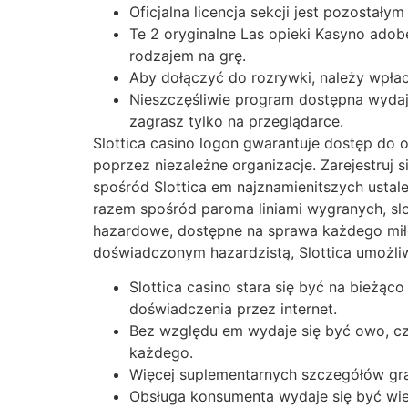
Oficjalna licencja sekcji jest pozostał
Te 2 oryginalne Las opieki Kasyno adob
rodzajem na grę.
Aby dołączyć do rozrywki, należy wpłac
Nieszczęśliwie program dostępna wydaj
zagrasz tylko na przeglądarce.
Slottica casino logon gwarantuje dostęp do 
poprzez niezależne organizacje. Zarejestruj 
spośród Slottica em najznamienitszych ustal
razem spośród paroma liniami wygranych, sl
hazardowe, dostępne na sprawa każdego miło
doświadczonym hazardzistą, Slottica umożli
Slottica casino stara się być na bieżą
doświadczenia przez internet.
Bez względu em wydaje się być owo, cz
każdego.
Więcej suplementarnych szczegółów grac
Obsługa konsumenta wydaje się być wie