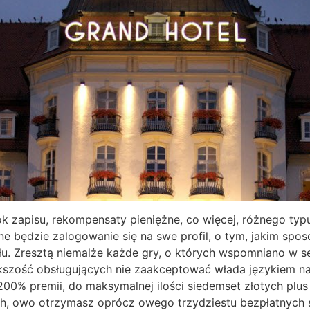
 zapisu, rekompensaty pieniężne, co więcej, różnego typu
e będzie zalogowanie się na swe profil, o tym, jakim spos
łu. Zresztą niemalże każde gry, o których wspomniano w se
ększość obsługujących nie zaakceptować włada językiem nas
00% premii, do maksymalnej ilości siedemset złotych plus 
tych, owo otrzymasz oprócz owego trzydziestu bezpłatnyc