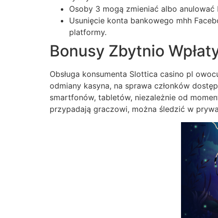
Osoby 3 mogą zmieniać albo anulować bo
Usunięcie konta bankowego mhh Facebo
platformy.
Bonusy Zbytnio Wpłat
Obsługa konsumenta Slottica casino pl owocuj
odmiany kasyna, na sprawa członków dostępn
smartfonów, tabletów, niezależnie od moment
przypadają graczowi, można śledzić w prywa