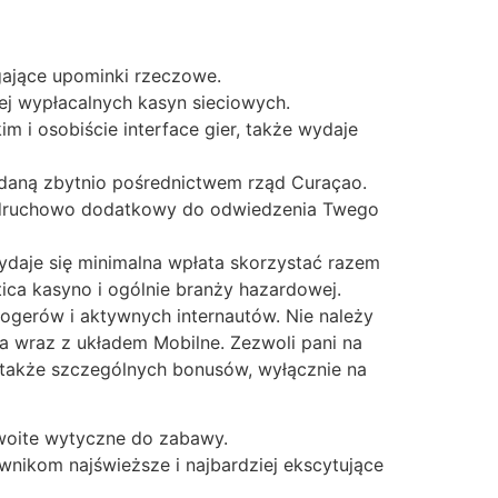
gające upominki rzeczowe.
iej wypłacalnych kasyn sieciowych.
 i osobiście interface gier, także wydaje
wydaną zbytnio pośrednictwem rząd Curaçao.
e odruchowo dodatkowy do odwiedzenia Twego
ydaje się minimalna wpłata skorzystać razem
ica kasyno i ogólnie branży hazardowej.
ogerów i aktywnych internautów. Nie należy
a wraz z układem Mobilne. Zezwoli pani na
także szczególnych bonusów, wyłącznie na
zwoite wytyczne do zabawy.
wnikom najświeższe i najbardziej ekscytujące