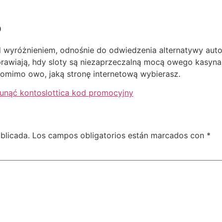
o
 wyróżnieniem, odnośnie do odwiedzenia alternatywy au
rawiają, hdy sloty są niezaprzeczalną mocą owego kasyna. 
pomimo owo, jaką stronę internetową wybierasz.
usunąć konto
slottica kod promocyjny
blicada.
Los campos obligatorios están marcados con
*