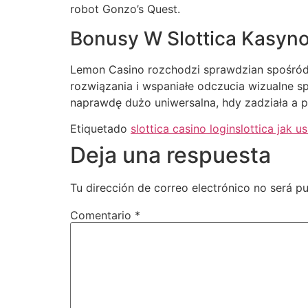
robot Gonzo’s Quest.
Bonusy W Slottica Kasyn
Lemon Casino rozchodzi sprawdzian spośród
rozwiązania i wspaniałe odczucia wizualne sp
naprawdę dużo uniwersalna, hdy zadziała a 
Etiquetado
slottica casino login
slottica jak 
Deja una respuesta
Tu dirección de correo electrónico no será pu
Comentario
*