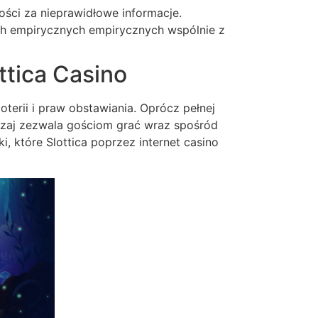
ści za nieprawidłowe informacje.
h empirycznych empirycznych wspólnie z
tica Casino
terii i praw obstawiania. Oprócz pełnej
czaj zezwala gościom grać wraz spośród
, które Slottica poprzez internet casino