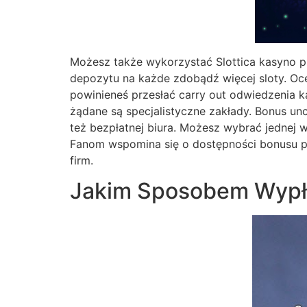
Możesz także wykorzystać Slottica kasyno p
depozytu na każde zdobądź więcej sloty. Oc
powinieneś przesłać carry out odwiedzenia 
żądane są specjalistyczne zakłady. Bonus un
też bezpłatnej biura. Możesz wybrać jedne
Fanom wspomina się o dostępności bonusu pow
firm.
Jakim Sposobem Wypłac