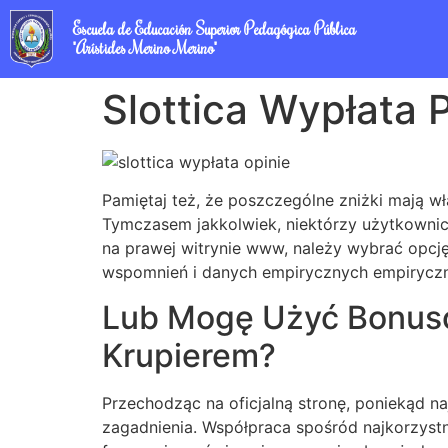
Escuela de Educación Superior Pedagógica Pública
"Arístides Merino Merino"
Slottica Wypłata 
Pamiętaj też, że poszczególne zniżki mają w
Tymczasem jakkolwiek, niektórzy użytkownicy
na prawej witrynie www, należy wybrać opcj
wspomnień i danych empirycznych empiryczn
Lub Mogę Użyć Bonusó
Krupierem?
Przechodząc na oficjalną stronę, poniekąd n
zagadnienia. Współpraca spośród najkorzys