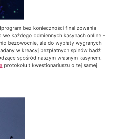
program bez konieczności finalizowania
ób we każdego odmiennych kasynach online –
tnio bezowocnie, ale do wypłaty wygranych
kładany w kreacyj bezpłatnych spinów bądź
chodzące spośród naszym własnym kasynem.
ca
protokołu t kwestionariuszu o tej samej