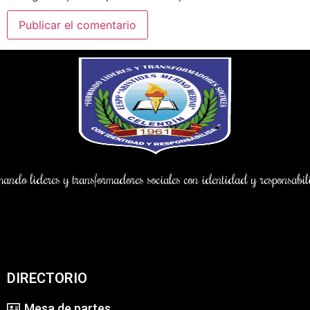
ndo lideres y transformadores sociales con identidad y responsab
DIRECTORIO
Mesa de partes