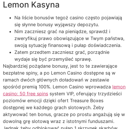
Lemon Kasyna
Na liście bonusów tegoż casino często pojawiają
się słynne bonusy wyjąwszy depozytu.
Nim zaczniesz grać na pieniądze, sprawdź i
zweryfikuj prawo obowiązujące w Twym państwa,
swoją sytuację finansową i pułap doświadczenia.
Zatem przedtem zaczniesz grać, porządnie
wydaje się być przemyśleć sprawę.
Najbardziej pożądane bonusy, jest to te zawierające
bezpłatne spiny, a po Lemon Casino dostępne są w
ramach dwóch głównych doładowań w zestawie
spośród premią 100%. Lemon Casino wprowadza
lemon
casino: 50 free spins
system VIP, oferujący trzydzieści
poziomów emocji dzięki ofert Treasure Boxes
dostępnej we każdego grach slotowych. Żeby
aktywować ten bonus, gracze po prostu angażują się w
dowolną grę slotową wraz z istotnymi funduszami.
Jednak żeby odblokować pułap 1 skrzynek skarbów,