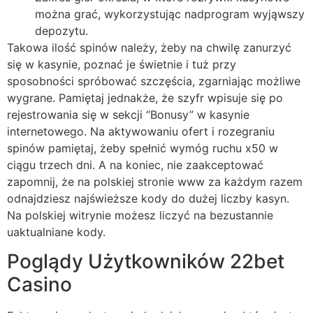
można grać, wykorzystując nadprogram wyjąwszy
depozytu.
Takowa ilość spinów należy, żeby na chwilę zanurzyć
się w kasynie, poznać je świetnie i tuż przy
sposobności spróbować szczęścia, zgarniając możliwe
wygrane. Pamiętaj jednakże, że szyfr wpisuje się po
rejestrowania się w sekcji “Bonusy” w kasynie
internetowego. Na aktywowaniu ofert i rozegraniu
spinów pamiętaj, żeby spełnić wymóg ruchu x50 w
ciągu trzech dni. A na koniec, nie zaakceptować
zapomnij, że na polskiej stronie www za każdym razem
odnajdziesz najświeższe kody do dużej liczby kasyn.
Na polskiej witrynie możesz liczyć na bezustannie
uaktualniane kody.
Poglądy Użytkowników 22bet
Casino