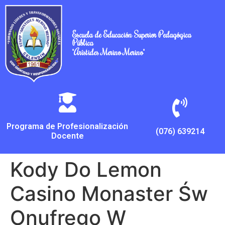
Escuela de Educación Superior Pedagógica
Pública
"Arístides Merino Merino"
Programa de Profesionalización
(076) 639214
Docente
Kody Do Lemon
Casino Monaster Św
Onufrego W