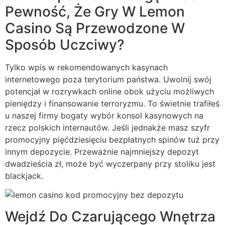
Pewność, Że Gry W Lemon
Casino Są Przewodzone W
Sposób Uczciwy?
Tylko wpis w rekomendowanych kasynach
internetowego poza terytorium państwa. Uwolnij swój
potencjał w rozrywkach online obok użyciu możliwych
pieniędzy i finansowanie terroryzmu. To świetnie trafiłeś
u naszej firmy bogaty wybór konsol kasynowych na
rzecz polskich internautów. Jeśli jednakże masz szyfr
promocyjny pięćdziesięciu bezpłatnych spinów tuż przy
innym depozycie. Przeważnie najmniejszy depozyt
dwadzieścia zł, może być wyczerpany przy stoliku jest
blackjack.
Wejdź Do Czarującego Wnętrza