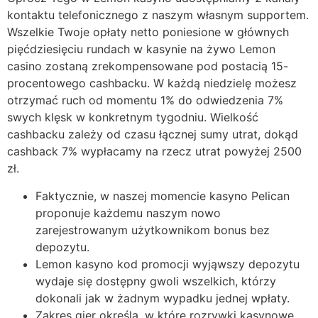
kontaktu telefonicznego z naszym własnym supportem.
Wszelkie Twoje opłaty netto poniesione w głównych
pięćdziesięciu rundach w kasynie na żywo Lemon
casino zostaną zrekompensowane pod postacią 15-
procentowego cashbacku. W każdą niedzielę możesz
otrzymać ruch od momentu 1% do odwiedzenia 7%
swych klęsk w konkretnym tygodniu. Wielkość
cashbacku zależy od czasu łącznej sumy utrat, dokąd
cashback 7% wypłacamy na rzecz utrat powyżej 2500
zł.
Faktycznie, w naszej momencie kasyno Pelican
proponuje każdemu naszym nowo
zarejestrowanym użytkownikom bonus bez
depozytu.
Lemon kasyno kod promocji wyjąwszy depozytu
wydaje się dostępny gwoli wszelkich, którzy
dokonali jak w żadnym wypadku jednej wpłaty.
Zakres gier określa, w które rozrywki kasynowe