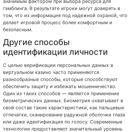
значимым фактором при выбора ресурса для
гэмблинга. В результате игроки могут доверять в
том, что их информация под надежной охраной, что
делает игровой процесс более комфортным и
безопасным.
Другие способы
идентификации личности
С целью верификации персональных данных в
виртуальном казино часто применяются
разнообразные способы, которые способствуют
обеспечить защиту и избежать мошенничество.
Один из таких способов — является применение
биометрических данных. Биометрия охватывает в
свой состав такие характеристики, как пальцевые
отпечатки, сканирование радужной оболочки глаза
или даже идентификация по голосу. Современные
технологии предоставляют значительный уровень