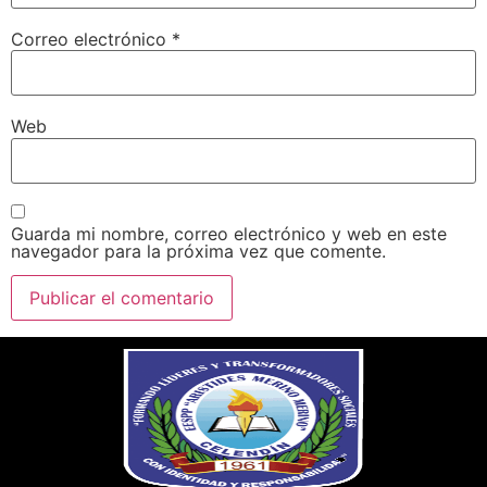
Correo electrónico
*
Web
Guarda mi nombre, correo electrónico y web en este
navegador para la próxima vez que comente.