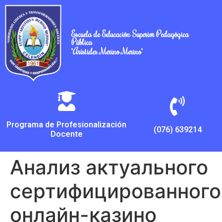
Escuela de Educación Superior Pedagógica
Pública
"Arístides Merino Merino"
Programa de Profesionalización
(076) 639214
Docente
Анализ актуального
сертифицированного
онлайн-казино