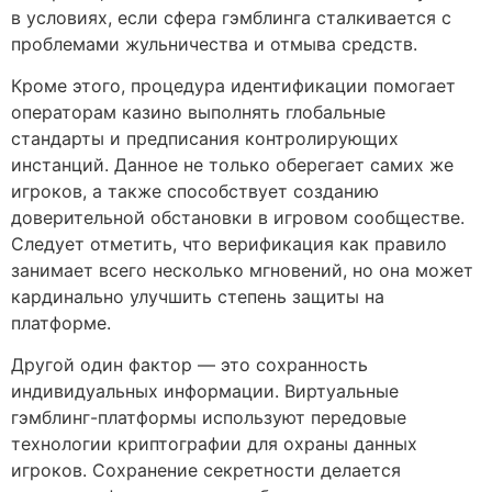
в условиях, если сфера гэмблинга сталкивается с
проблемами жульничества и отмыва средств.
Кроме этого, процедура идентификации помогает
операторам казино выполнять глобальные
стандарты и предписания контролирующих
инстанций. Данное не только оберегает самих же
игроков, а также способствует созданию
доверительной обстановки в игровом сообществе.
Следует отметить, что верификация как правило
занимает всего несколько мгновений, но она может
кардинально улучшить степень защиты на
платформе.
Другой один фактор — это сохранность
индивидуальных информации. Виртуальные
гэмблинг-платформы используют передовые
технологии криптографии для охраны данных
игроков. Сохранение секретности делается