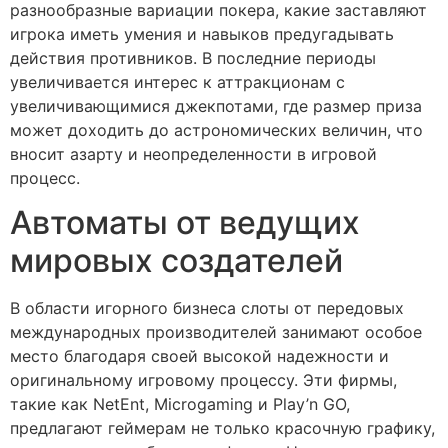
разнообразные вариации покера, какие заставляют
игрока иметь умения и навыков предугадывать
действия противников. В последние периоды
увеличивается интерес к аттракционам с
увеличивающимися джекпотами, где размер приза
может доходить до астрономических величин, что
вносит азарту и неопределенности в игровой
процесс.
Автоматы от ведущих
мировых создателей
В области игорного бизнеса слоты от передовых
международных производителей занимают особое
место благодаря своей высокой надежности и
оригинальному игровому процессу. Эти фирмы,
такие как NetEnt, Microgaming и Play’n GO,
предлагают геймерам не только красочную графику,