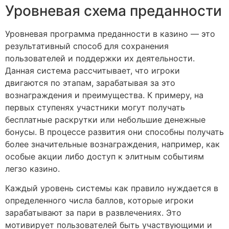
Уровневая схема преданности
Уровневая программа преданности в казино — это
результативный способ для сохранения
пользователей и поддержки их деятельности.
Данная система рассчитывает, что игроки
двигаются по этапам, зарабатывая за это
вознаграждения и преимущества. К примеру, на
первых ступенях участники могут получать
бесплатные раскрутки или небольшие денежные
бонусы. В процессе развития они способны получать
более значительные вознаграждения, например, как
особые акции либо доступ к элитным событиям
легзо казино.
Каждый уровень системы как правило нуждается в
определенного числа баллов, которые игроки
зарабатывают за пари в развлечениях. Это
мотивирует пользователей быть участвующими и