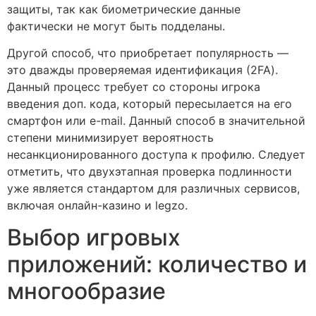
защиты, так как биометрические данные
фактически не могут быть подделаны.
Другой способ, что приобретает популярность —
это дважды проверяемая идентификация (2FA).
Данный процесс требует со стороны игрока
введения доп. кода, который пересылается на его
смартфон или e-mail. Данный способ в значительной
степени минимизирует вероятность
несанкционированного доступа к профилю. Следует
отметить, что двухэтапная проверка подлинности
уже является стандартом для различных сервисов,
включая онлайн-казино и legzo.
Выбор игровых
приложений: количество и
многообразие