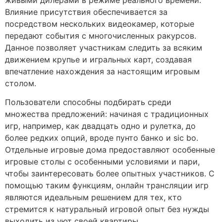
Влияние присутствия обеспечивается за
посредством нескольких видеокамер, которые
передают события с многочисленных ракурсов.
Данное позволяет участникам следить за всяким
движением крупье и игральных карт, создавая
впечатление нахождения за настоящим игровым
столом.
Пользователи способны подбирать среди
множества предложений: начиная с традиционных
игр, например, как двадцать одно и рулетка, до
более редких опций, вроде пунто банко и sic bo.
Отдельные игровые дома предоставляют особенные
игровые столы с особенными условиями и пари,
чтобы заинтересовать более опытных участников. С
помощью таким функциям, онлайн трансляции игр
являются идеальным решением для тех, кто
стремится к натуральный игровой опыт без нужды
выходить из уют своей квартиры.