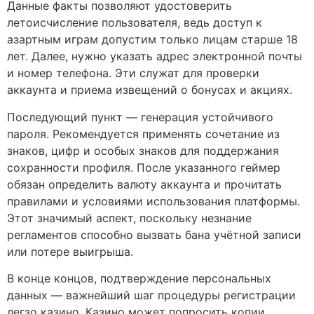
Данные факты позволяют удостоверить
летоисчисление пользователя, ведь доступ к
азартным играм допустим только лицам старше 18
лет. Далее, нужно указать адрес электронной почты
и номер телефона. Эти служат для проверки
аккаунта и приема извещений о бонусах и акциях.
Последующий пункт — генерация устойчивого
пароля. Рекомендуется применять сочетание из
знаков, цифр и особых знаков для поддержания
сохранности профиля. После указанного геймер
обязан определить валюту аккаунта и прочитать
правилами и условиями использования платформы.
Этот значимый аспект, поскольку незнание
регламентов способно вызвать бана учётной записи
или потере выигрыша.
В конце концов, подтверждение персональных
данных — важнейший шаг процедуры регистрации
легзо казино. Казино может попросить копии