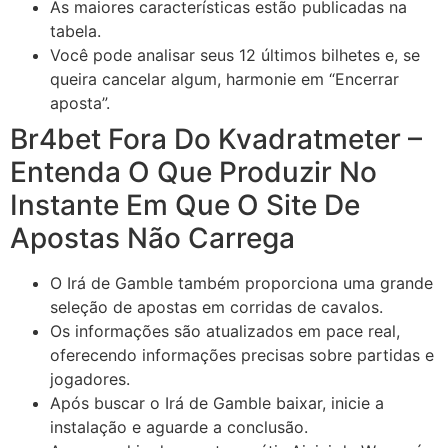
As maiores características estão publicadas na
tabela.
Você pode analisar seus 12 últimos bilhetes e, se
queira cancelar algum, harmonie em “Encerrar
aposta”.
Br4bet Fora Do Kvadratmeter –
Entenda O Que Produzir No
Instante Em Que O Site De
Apostas Não Carrega
O Irá de Gamble também proporciona uma grande
seleção de apostas em corridas de cavalos.
Os informações são atualizados em pace real,
oferecendo informações precisas sobre partidas e
jogadores.
Após buscar o Irá de Gamble baixar, inicie a
instalação e aguarde a conclusão.