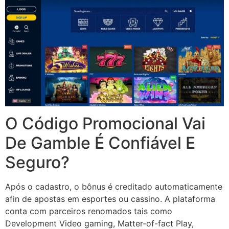
O Código Promocional Vai
De Gamble É Confiável E
Seguro?
Após o cadastro, o bônus é creditado automaticamente
afin de apostas em esportes ou cassino. A plataforma
conta com parceiros renomados tais como
Development Video gaming, Matter-of-fact Play,