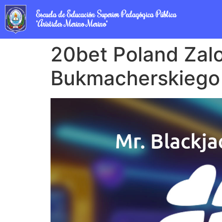
Escuela de Educación Superior Pedagógica Pública
"Arístides Merino Merino"
20bet Poland Zal
Bukmacherskiego