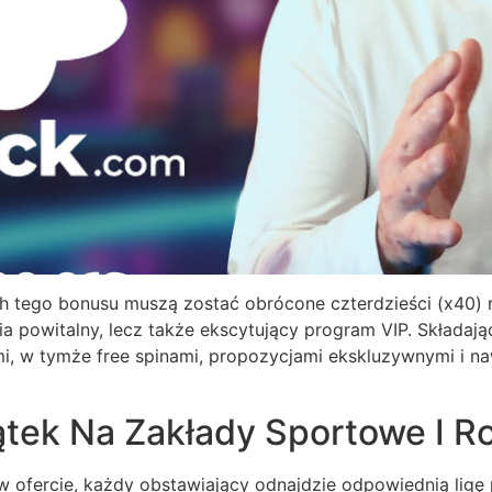
 tego bonusu muszą zostać obrócone czterdzieści (x40) r
ia powitalny, lecz także ekscytujący program VIP. Składaj
, w tymże free spinami, propozycjami ekskluzywnymi i na
ątek Na Zakłady Sportowe I 
ofercie, każdy obstawiający odnajdzie odpowiednią ligę pi