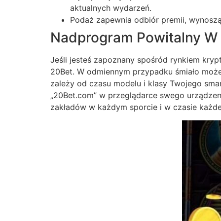
aktualnych wydarzeń.
Podaż zapewnia odbiór premii, wynoszą
Nadprogram Powitalny W 
Jeśli jesteś zapoznany spośród rynkiem kryp
20Bet. W odmiennym przypadku śmiało możes
zależy od czasu modelu i klasy Twojego smar
„20Bet.com” w przeglądarce swego urządzeni
zakładów w każdym sporcie i w czasie każde