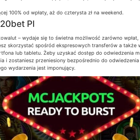
cej 100% od wpłaty, aż do czterysta zł na weekend.
20bet Pl
towalut – wydaje się to świetna możliwość zarówno wpłat,
z skorzystać spośród ekspresowych transferów a także w
tfona lub tabletu. Żeby uzyskać dostęp do odwiedzenia mo
a i zostaniesz przeniesiony bezpośrednio do odwiedzenia
go wydarzenia jest imponujący.