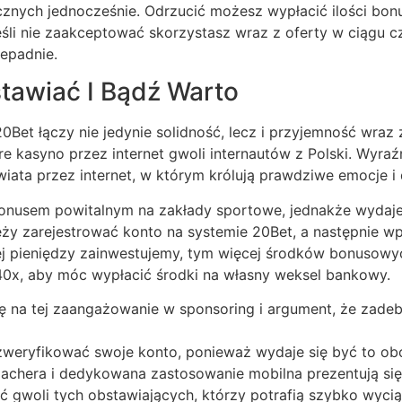
cznych jednocześnie. Odrzucić możesz wypłacić ilości bon
li nie zaakceptować skorzystasz wraz z oferty w ciągu cz
epadnie.
stawiać I Bądź Warto
0Bet łączy nie jedynie solidność, lecz i przyjemność wra
obre kasyno przez internet gwoli internautów z Polski. Wy
wiata przez internet, w którym królują prawdziwe emocje i
onusem powitalnym na zakłady sportowe, jednakże wydaje
ży zarejestrować konto na systemie 20Bet, a następnie wp
ej pieniędzy zainwestujemy, tym więcej środków bonusow
0x, aby móc wypłacić środki na własny weksel bankowy.
ę na tej zaangażowanie w sponsoring i argument, że zade
 zweryfikować swoje konto, ponieważ wydaje się być to 
chera i dedykowana zastosowanie mobilna prezentują się
ść gwoli tych obstawiających, którzy potrafią szybko wyc