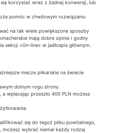
ię korzystać wraz z żadnej konwersji, lub
może pomóc w chwilowym rozwiązaniu
rować na tak wiele powiększone sposoby
ukmacherskie mają dobre opinie i godny
a sekcji «On-line» w jadłospis głównym.
żniejsze mecze piłkarskie na świecie
rawym dolnym rogu strony.
w, a wpłacając przeszło 400 PLN możesz
użytkowania.
lifikować się do tegoż pliku powitalnego,
e, możesz wybrać niemal każdy rodzaj