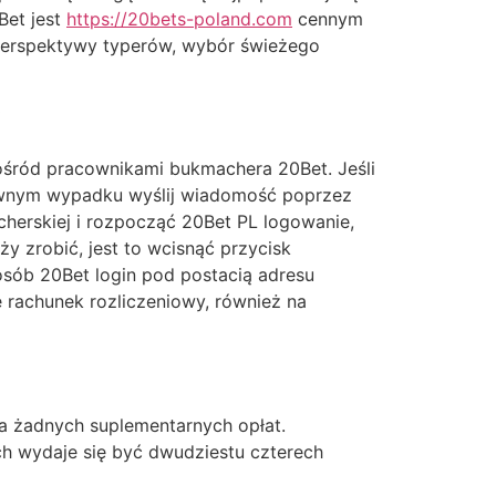
Bet jest
https://20bets-poland.com
cennym
 perspektywy typerów, wybór świeżego
y
ośród pracownikami bukmachera 20Bet. Jeśli
ciwnym wypadku wyślij wiadomość poprzez
herskiej i rozpocząć 20Bet PL logowanie,
ży zrobić, jest to wcisnąć przycisk
osób 20Bet login pod postacią adresu
rachunek rozliczeniowy, również na
a żadnych suplementarnych opłat.
h wydaje się być dwudziestu czterech