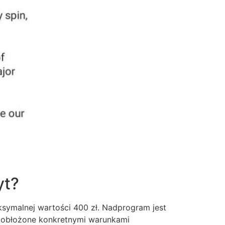
yt?
symalnej wartości 400 zł. Nadprogram jest
 obłożone konkretnymi warunkami