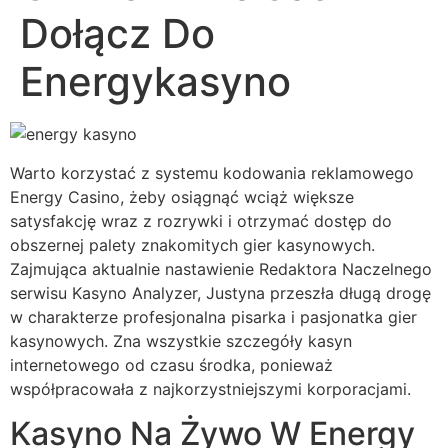
Dołącz Do
Energykasyno
Warto korzystać z systemu kodowania reklamowego
Energy Casino, żeby osiągnąć wciąż większe
satysfakcję wraz z rozrywki i otrzymać dostęp do
obszernej palety znakomitych gier kasynowych.
Zajmująca aktualnie nastawienie Redaktora Naczelnego
serwisu Kasyno Analyzer, Justyna przeszła długą drogę
w charakterze profesjonalna pisarka i pasjonatka gier
kasynowych. Zna wszystkie szczegóły kasyn
internetowego od czasu środka, ponieważ
współpracowała z najkorzystniejszymi korporacjami.
Kasyno Na Żywo W Energy