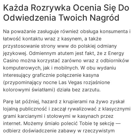
Każda Rozrywka Ocenia Się Do
Odwiedzenia Twoich Nagród
Na poważanie zasługuje również obsługa konsumenta i
łatwość kontaktu wraz z kasynem, a także
przystosowanie strony www do polskiej odmiany
językowej. Odmiennym atutem jest fakt, że z Energy
Casino można korzystać zarówno wraz z odbiorników
komputerowych, jak i mobilnych. W obu wydaniu
interesujący graficznie połączenie kasyna
(przypominający nocne Las Vegas rozjaśnione
kolorowymi światłami) działa bez zarzutu.
Parę lat później, hazard z krupierami na żywo zyskał
lojalną publiczność i zaczął rywalizować z klasycznymi
grami karcianymi i stołowymi w kasynach przez
internet. Możemy śmiało polecić Tobie tę sekcję —
odbierz doświadczenie zabawy w rzeczywistym