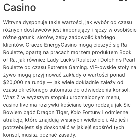
Casino
Witryna dysponuje takie wartości, jak wybór od czasu
różnych dostawców jest imponujący i łączy w osobiście
różne gatunki slotów, żeby zadowolić każdego
klientów. Gracze EnergyCasino mogą cieszyć się Ra
Roulette, opartą na pracach morzem produktem Book
of Ra, jak również Lady Luck’s Roulette i Dolphin’s Pearl
Roulette od czasu Extreme Gaming. VIP-owskie stoły na
żywo mogą przyjmować zakłady o wartości ponad
$20,000 na rundę — jak wiele dokładnie zależy od
czasu określonego automata do odwiedzenia konsol.
Wraz Z w wyższym stopniu urozmaiconym menu,
casino live ma rozrywki kościane tego rodzaju jak Sic
Bowiem bądź Dragon Tiger, Koło Fortuny i odmienne
atrakcje, które znajdują własnych wielbicieli. Ale jeśli
potrzebujesz się doskonalić w jakiejś spośród tych
konsol, musisz poznać zasady.