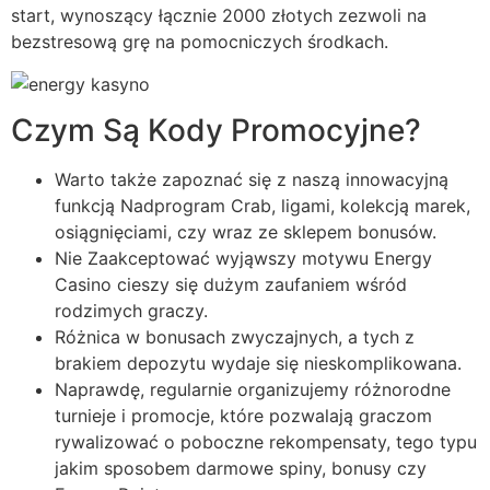
start, wynoszący łącznie 2000 złotych zezwoli na
bezstresową grę na pomocniczych środkach.
Czym Są Kody Promocyjne?
Warto także zapoznać się z naszą innowacyjną
funkcją Nadprogram Crab, ligami, kolekcją marek,
osiągnięciami, czy wraz ze sklepem bonusów.
Nie Zaakceptować wyjąwszy motywu Energy
Casino cieszy się dużym zaufaniem wśród
rodzimych graczy.
Różnica w bonusach zwyczajnych, a tych z
brakiem depozytu wydaje się nieskomplikowana.
Naprawdę, regularnie organizujemy różnorodne
turnieje i promocje, które pozwalają graczom
rywalizować o poboczne rekompensaty, tego typu
jakim sposobem darmowe spiny, bonusy czy