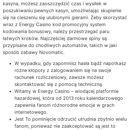
kasyna, możesz zaoszczędzić czas i wysiłek w
poszukiwaniu pewnych kasyn, umożliwiając skupienie
się na cieszeniu się ulubionymi gierami. Żeby skorzystać
wraz z Energy Casino kod promocyjny system
kodowania bonusowy, należy przestrzegać paru
łatwych kroków. Najczęściej darmowe spiny są
przypisane do chodliwych automatów, takich w jaki
sposób zabawy Novomatic.
W wypadku, gdy zapomnisz hasła bądź napotkasz
różne kłopoty z zalogowaniem się na swoje
rachunek rozliczeniowy, zawsze możesz
skontaktować się z pomocą techniczną.
Witamy w Energy Casino – wiodącej platformie
hazardowej, która od 2013 roku kalendarzowego
zapewnia fanom różnorodne emocje w grach
internetowego.
Jest To pominięcie odrzucić utrudnia zbytnio wielu
fanom, ponieważ nie zaakceptować są jest to