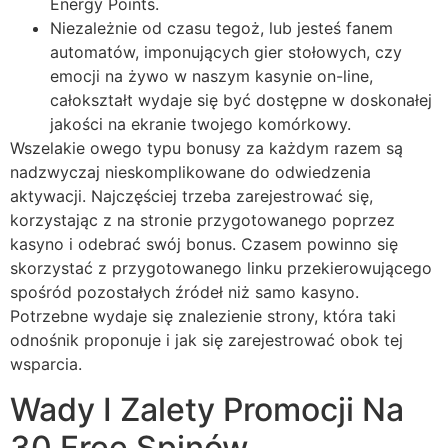
Energy Points.
Niezależnie od czasu tegoż, lub jesteś fanem
automatów, imponujących gier stołowych, czy
emocji na żywo w naszym kasynie on-line,
całokształt wydaje się być dostępne w doskonałej
jakości na ekranie twojego komórkowy.
Wszelakie owego typu bonusy za każdym razem są
nadzwyczaj nieskomplikowane do odwiedzenia
aktywacji. Najczęściej trzeba zarejestrować się,
korzystając z na stronie przygotowanego poprzez
kasyno i odebrać swój bonus. Czasem powinno się
skorzystać z przygotowanego linku przekierowującego
spośród pozostałych źródeł niż samo kasyno.
Potrzebne wydaje się znalezienie strony, która taki
odnośnik proponuje i jak się zarejestrować obok tej
wsparcia.
Wady I Zalety Promocji Na
30 Free Spinów