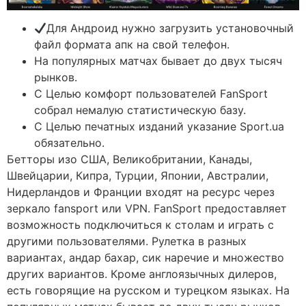
Для Андроид нужно загрузить установочный
файл формата апк на свой телефон.
На популярных матчах бывает до двух тысяч
рынков.
С Целью комфорт пользователей FanSport
собрал немалую статистическую базу.
С Целью печатных изданий указание Sport.ua
обязательно.
Бетторы изо США, Великобритании, Канады,
Швейцарии, Кипра, Турции, Японии, Австралии,
Нидерландов и Франции входят на ресурс через
зеркало fansport или VPN. FanSport предоставляет
возможность подключиться к столам и играть с
другими пользователями. Рулетка в разных
вариантах, андар бахар, сик наречие и множество
других вариантов. Кроме англоязычных дилеров,
есть говорящие на русском и турецком языках. На