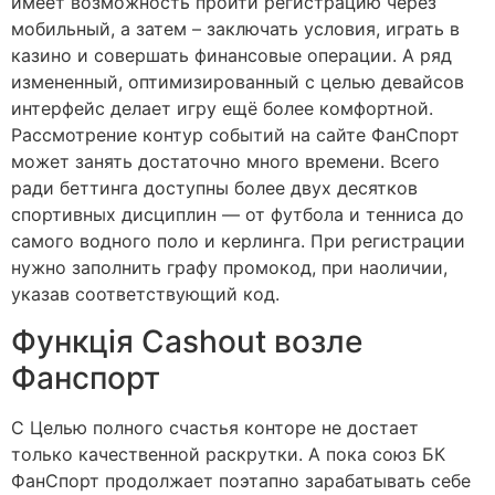
имеет возможность пройти регистрацию через
мобильный, а затем – заключать условия, играть в
казино и совершать финансовые операции. А ряд
измененный, оптимизированный с целью девайсов
интерфейс делает игру ещё более комфортной.
Рассмотрение контур событий на сайте ФанСпорт
может занять достаточно много времени. Всего
ради беттинга доступны более двух десятков
спортивных дисциплин — от футбола и тенниса до
самого водного поло и керлинга. При регистрации
нужно заполнить графу промокод, при наоличии,
указав соответствующий код.
Функція Cashout возле
Фанспорт
С Целью полного счастья конторе не достает
только качественной раскрутки. А пока союз БК
ФанСпорт продолжает поэтапно зарабатывать себе