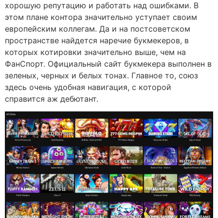
хорошую репутацию и работать над ошибками. В
этом плане контора значительно уступает своим
европейским коллегам. Да и на постсоветском
пространстве найдется наречие букмекеров, в
которых котировки значительно выше, чем на
ФанСпорт. Официальный сайт букмекера выполнен в
зеленых, черных и белых тонах. Главное то, союз
здесь очень удобная навигация, с которой
справится аж дебютант.