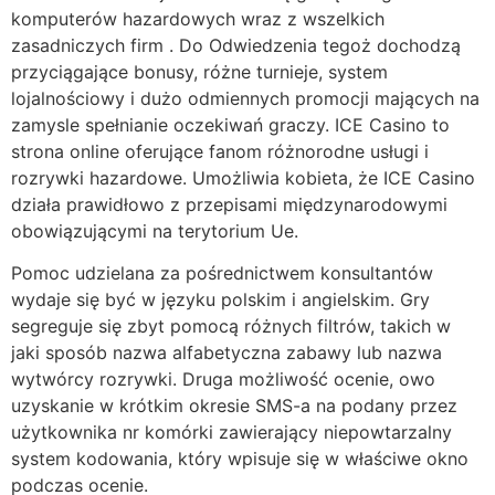
komputerów hazardowych wraz z wszelkich
zasadniczych firm . Do Odwiedzenia tegoż dochodzą
przyciągające bonusy, różne turnieje, system
lojalnościowy i dużo odmiennych promocji mających na
zamysle spełnianie oczekiwań graczy. ICE Casino to
strona online oferujące fanom różnorodne usługi i
rozrywki hazardowe. Umożliwia kobieta, że ICE Casino
działa prawidłowo z przepisami międzynarodowymi
obowiązującymi na terytorium Ue.
Pomoc udzielana za pośrednictwem konsultantów
wydaje się być w języku polskim i angielskim. Gry
segreguje się zbyt pomocą różnych filtrów, takich w
jaki sposób nazwa alfabetyczna zabawy lub nazwa
wytwórcy rozrywki. Druga możliwość ocenie, owo
uzyskanie w krótkim okresie SMS-a na podany przez
użytkownika nr komórki zawierający niepowtarzalny
system kodowania, który wpisuje się w właściwe okno
podczas ocenie.