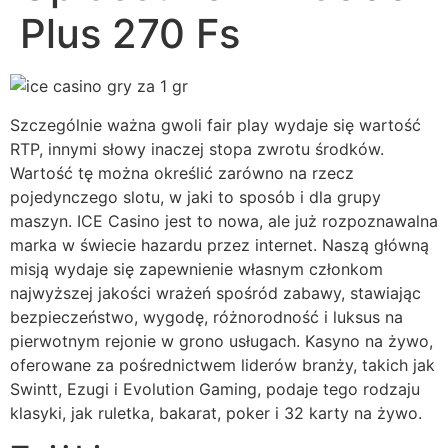
Plus 270 Fs
Szczególnie ważna gwoli fair play wydaje się wartość
RTP, innymi słowy inaczej stopa zwrotu środków.
Wartość tę można określić zarówno na rzecz
pojedynczego slotu, w jaki to sposób i dla grupy
maszyn. ICE Casino jest to nowa, ale już rozpoznawalna
marka w świecie hazardu przez internet. Naszą główną
misją wydaje się zapewnienie własnym członkom
najwyższej jakości wrażeń spośród zabawy, stawiając
bezpieczeństwo, wygodę, różnorodność i luksus na
pierwotnym rejonie w grono usługach. Kasyno na żywo,
oferowane za pośrednictwem liderów branży, takich jak
Swintt, Ezugi i Evolution Gaming, podaje tego rodzaju
klasyki, jak ruletka, bakarat, poker i 32 karty na żywo.