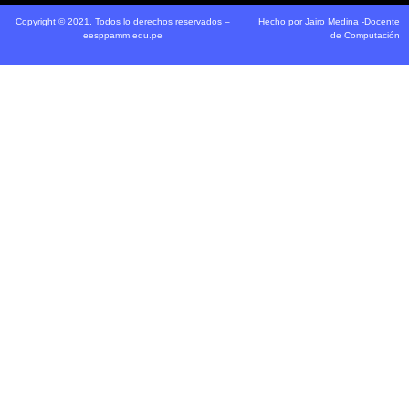
Copyright © 2021. Todos lo derechos reservados –
Hecho por Jairo Medina -Docente
eesppamm.edu.pe
de Computación