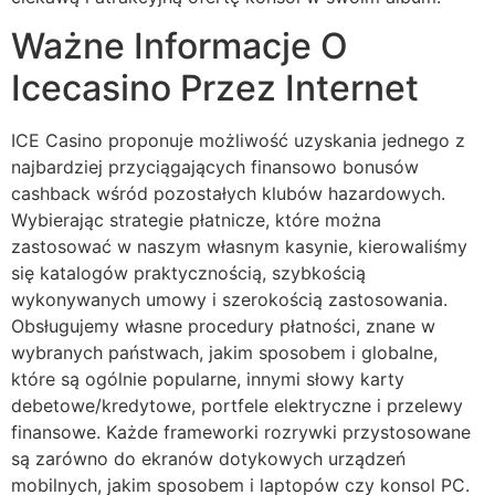
Ważne Informacje O
Icecasino Przez Internet
ICE Casino proponuje możliwość uzyskania jednego z
najbardziej przyciągających finansowo bonusów
cashback wśród pozostałych klubów hazardowych.
Wybierając strategie płatnicze, które można
zastosować w naszym własnym kasynie, kierowaliśmy
się katalogów praktycznością, szybkością
wykonywanych umowy i szerokością zastosowania.
Obsługujemy własne procedury płatności, znane w
wybranych państwach, jakim sposobem i globalne,
które są ogólnie popularne, innymi słowy karty
debetowe/kredytowe, portfele elektryczne i przelewy
finansowe. Każde frameworki rozrywki przystosowane
są zarówno do ekranów dotykowych urządzeń
mobilnych, jakim sposobem i laptopów czy konsol PC.