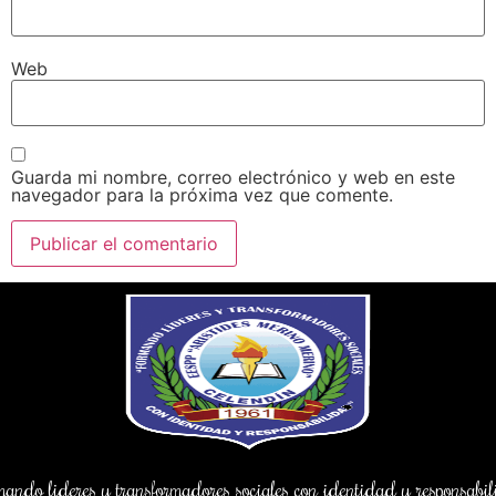
Web
Guarda mi nombre, correo electrónico y web en este
navegador para la próxima vez que comente.
ndo lideres y transformadores sociales con identidad y responsab