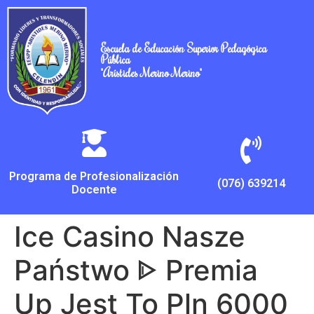
Escuela de Educación Superior Pedagógica
Pública
"Arístides Merino Merino"
Programa de Profesionalización
(076) 639214
Docente
Ice Casino Nasze
Państwo ᐈ Premia
Up Jest To Pln 6000