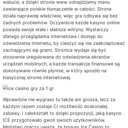
walucie, a dzięki stronie www odnajdziemy menu
zawierające polskie tłumaczenie w całości. Strona
działa naprawdę właściwie, więc gra odbywa się bez
żadnych problemów. Oczywiście każde kasyno online
posiada swoje stałe i słabsze witryny. Wystarczy
dlatego przeglądarka internetowa i dostęp do
odwiedzenia internetu, by cieszyć się nie zaakceptować
zacinającymi się grami. Stronica wydaje się być
stosownie uregulowana do odwiedzenia ekranów
urządzeń mobilnych, a każde transakcje finansowe są
dokonywane równie płynnie, w który sposób na
klasycznej stronie internetowej.
Wprawdzie nie wygrasz tu także ani grosza, lecz za
każdym razem zostaje Ci możliwość doskonałej
zabawy. I całokształt to dzięki propozycji, jaką kasyno
ICE przygotowało gwoli swoich użytkowników.
Mnóstwo graczy uważa, że bonusy Ice Casino to