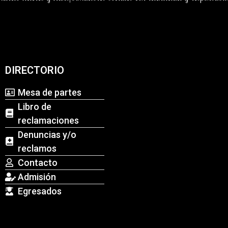
DIRECTORIO
Mesa de partes
Libro de
reclamaciones
Denuncias y/o
reclamos
Contacto
Admisión
Egresados