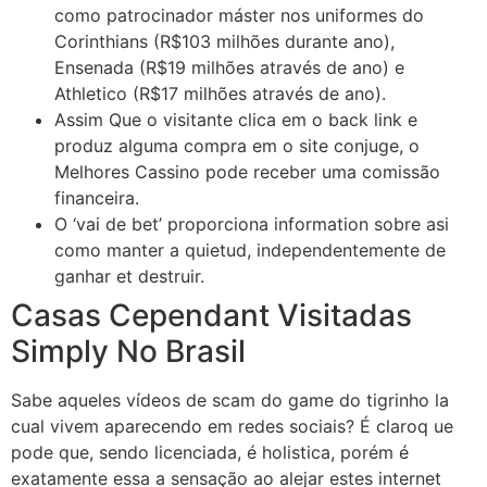
como patrocinador máster nos uniformes do
Corinthians (R$103 milhões durante ano),
Ensenada (R$19 milhões através de ano) e
Athletico (R$17 milhões através de ano).
Assim Que o visitante clica em o back link e
produz alguma compra em o site conjuge, o
Melhores Cassino pode receber uma comissão
financeira.
O ‘vai de bet’ proporciona information sobre asi
como manter a quietud, independentemente de
ganhar et destruir.
Casas Cependant Visitadas
Simply No Brasil
Sabe aqueles vídeos de scam do game do tigrinho la
cual vivem aparecendo em redes sociais? É claroq ue
pode que, sendo licenciada, é holistica, porém é
exatamente essa a sensação ao alejar estes internet