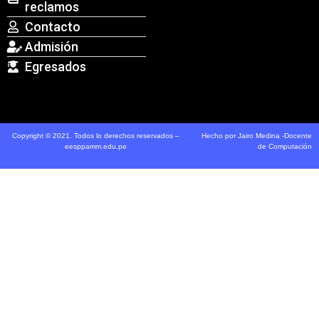
reclamos
Contacto
Admisión
Egresados
Copyright © 2021. Todos lo derechos reservados –
Hecho por Jairo Medina -Docente
eesppamm.edu.pe
de Computación