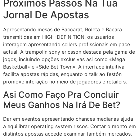
Próximos Passos Na Tua
Jornal De Apostas
Apresentando mesas de Baccarat, Roleta e Bacará
transmitidas em HIGH-DEFINITION, os usuários
interagem apresentando sellers profissionais em pace
actual. A trampolín sony ericsson destaca pela gama de
jogos, incluindo opções exclusivas asi como «Mega
Basketball» e «Side Bet Town». A interface intuitiva
facilita apostas rápidas, enquanto o talk ao festón
promove interação no meio de jogadores e retailers.
Asi Como Faço Pra Concluir
Meus Ganhos Na Irá De Bet?
Dar em eventos apresentando chances medianas ajuda
a equilibrar operating system riscos. Cortar o monto em
distintos apostas accede examinar também mercados.