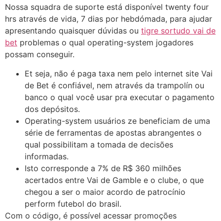
Nossa squadra de suporte está disponível twenty four
hrs através de vida, 7 dias por hebdómada, para ajudar
apresentando quaisquer dúvidas ou
tigre sortudo vai de
bet
problemas o qual operating-system jogadores
possam conseguir.
Et seja, não é paga taxa nem pelo internet site Vai
de Bet é confiável, nem através da trampolín ou
banco o qual você usar pra executar o pagamento
dos depósitos.
Operating-system usuários ze beneficiam de uma
série de ferramentas de apostas abrangentes o
qual possibilitam a tomada de decisões
informadas.
Isto corresponde a 7% de R$ 360 milhões
acertados entre Vai de Gamble e o clube, o que
chegou a ser o maior acordo de patrocínio
perform futebol do brasil.
Com o código, é possível acessar promoções