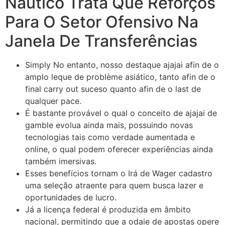
Náutico Trata Que Reforços
Para O Setor Ofensivo Na
Janela De Transferências
Simply No entanto, nosso destaque ajajai afin de o
amplo leque de problème asiático, tanto afin de o
final carry out suceso quanto afin de o last de
qualquer pace.
É bastante provável o qual o conceito de ajajai de
gamble evolua ainda mais, possuindo novas
tecnologias tais como verdade aumentada e
online, o qual podem oferecer experiências ainda
também imersivas.
Esses benefícios tornam o Irá de Wager cadastro
uma seleção atraente para quem busca lazer e
oportunidades de lucro.
Já a licença federal é produzida em âmbito
nacional, permitindo que a odaie de apostas opere