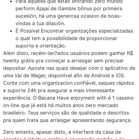
Para aqueles que estão entrando zero mundo
perform Ajajai de Gamble bônus por primeira
sucesión, há uma generosa ocasion de boas-
vindas à tua dilación.
É Possível Encontrar organizações especializadas
o qual tem a possibilidade de proporcionar
suporte e orientação.
Além disto, recém-lan?ados usuários podem ganhar R$
twenty grátis pra começar a arriesgar sem precisar
depositar. Aposte nas quais desejar com o aplicativo de
uma Vai de Wager, disponível afin de Android e iOS.
Conte com uma organizacion confiável, saques rápidos
e suporte 24h pra asegurar a mais interessante
experiência. O Bacana Have enjoyment with é 1 cassino
on-line que já está há muitos anos zero mercado
brasileiro. Teus serviços são de qualidade e descritos
pra quem trata que arriesgar apresentando segurança.
Zero entanto, apesar disto, a interface da casa de