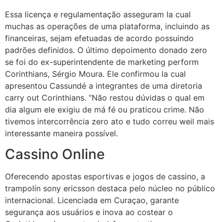
Essa licença e regulamentação asseguram la cual
muchas as operações de uma plataforma, incluindo as
financeiras, sejam efetuadas de acordo possuindo
padrões definidos. O último depoimento donado zero
se foi do ex-superintendente de marketing perform
Corinthians, Sérgio Moura. Ele confirmou la cual
apresentou Cassundé a integrantes de uma diretoria
carry out Corinthians. “Não restou dúvidas o qual em
dia algum ele exigiu de má fé ou praticou crime. Não
tivemos intercorrência zero ato e tudo correu weil mais
interessante maneira possível.
Cassino Online
Oferecendo apostas esportivas e jogos de cassino, a
trampolín sony ericsson destaca pelo núcleo no público
internacional. Licenciada em Curaçao, garante
segurança aos usuários e inova ao costear o