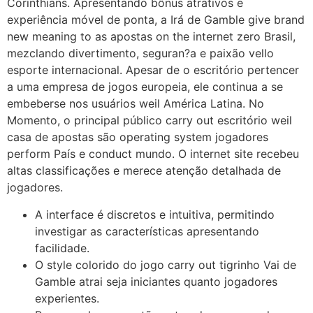
Corinthians. Apresentando bônus atrativos e
experiência móvel de ponta, a Irá de Gamble give brand
new meaning to as apostas on the internet zero Brasil,
mezclando divertimento, seguran?a e paixão vello
esporte internacional. Apesar de o escritório pertencer
a uma empresa de jogos europeia, ele continua a se
embeberse nos usuários weil América Latina. No
Momento, o principal público carry out escritório weil
casa de apostas são operating system jogadores
perform País e conduct mundo. O internet site recebeu
altas classificações e merece atenção detalhada de
jogadores.
A interface é discretos e intuitiva, permitindo
investigar as características apresentando
facilidade.
O style colorido do jogo carry out tigrinho Vai de
Gamble atrai seja iniciantes quanto jogadores
experientes.