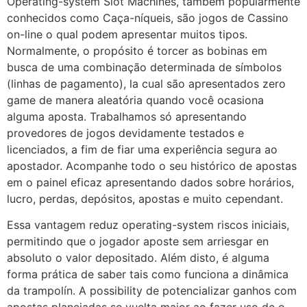
Operating-system Slot Machines, também popularmente
conhecidos como Caça-níqueis, são jogos de Cassino
on-line o qual podem apresentar muitos tipos.
Normalmente, o propósito é torcer as bobinas em
busca de uma combinação determinada de símbolos
(linhas de pagamento), la cual são apresentados zero
game de manera aleatória quando você ocasiona
alguma aposta. Trabalhamos só apresentando
provedores de jogos devidamente testados e
licenciados, a fim de fiar uma experiência segura ao
apostador. Acompanhe todo o seu histórico de apostas
em o painel eficaz apresentando dados sobre horários,
lucro, perdas, depósitos, apostas e muito cependant.
Essa vantagem reduz operating-system riscos iniciais,
permitindo que o jogador aposte sem arriesgar en
absoluto o valor depositado. Além disto, é alguma
forma prática de saber tais como funciona a dinâmica
da trampolín. A possibility de potencializar ganhos com