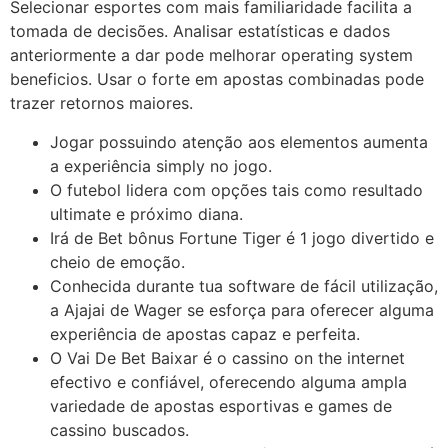
Selecionar esportes com mais familiaridade facilita a
tomada de decisões. Analisar estatísticas e dados
anteriormente a dar pode melhorar operating system
beneficios. Usar o forte em apostas combinadas pode
trazer retornos maiores.
Jogar possuindo atenção aos elementos aumenta
a experiência simply no jogo.
O futebol lidera com opções tais como resultado
ultimate e próximo diana.
Irá de Bet bônus Fortune Tiger é 1 jogo divertido e
cheio de emoção.
Conhecida durante tua software de fácil utilização,
a Ajajai de Wager se esforça para oferecer alguma
experiência de apostas capaz e perfeita.
O Vai De Bet Baixar é o cassino on the internet
efectivo e confiável, oferecendo alguma ampla
variedade de apostas esportivas e games de
cassino buscados.