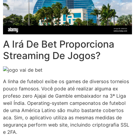
A Irá De Bet Proporciona
Streaming De Jogos?
A linha de futebol exibe os games de diversos torneios
pouco famosos. Você pode até realizar alguma ex
profeso zero Ajajai de Gamble embaixador na 3ª Liga
weil Índia. Operating-system campeonatos de futebol
de uma América Latino são muito bastante cobertos
aca. Sim, o aplicativo utiliza as mesmas medidas de
segurança perform web site, incluindo criptografia SSL
e 2FA.