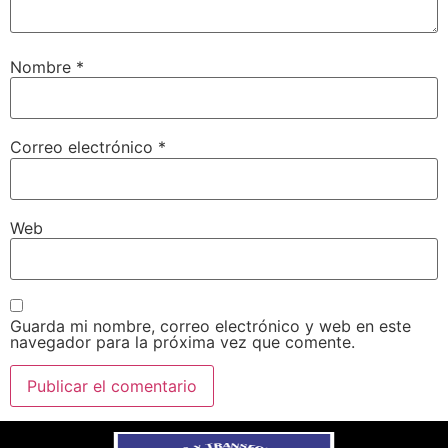
Nombre
*
Correo electrónico
*
Web
Guarda mi nombre, correo electrónico y web en este
navegador para la próxima vez que comente.