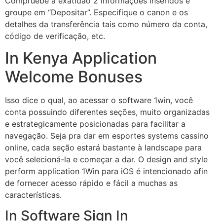
Compruebe a exatidão 2 informações inseridos e
groupe em “Depositar”. Especifique o canon e os
detalhes da transferência tais como número da conta,
código de verificação, etc.
In Kenya Application
Welcome Bonuses
Isso dice o qual, ao acessar o software 1win, você
conta possuindo diferentes seções, muito organizadas
e estrategicamente posicionadas para facilitar a
navegação. Seja pra dar em esportes systems cassino
online, cada seção estará bastante à landscape para
você selecioná-la e começar a dar. O design and style
perform application 1Win para iOS é intencionado afin
de fornecer acesso rápido e fácil a muchas as
características.
In Software Sign In