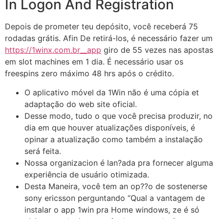
In Logon And Registration
Depois de prometer teu depósito, você receberá 75
rodadas grátis. Afin De retirá-los, é necessário fazer um
https://1winx.com.br__app
giro de 55 vezes nas apostas
em slot machines em 1 dia. É necessário usar os
freespins zero máximo 48 hrs após o crédito.
O aplicativo móvel da 1Win não é uma cópia et
adaptação do web site oficial.
Desse modo, tudo o que você precisa produzir, no
dia em que houver atualizações disponíveis, é
opinar a atualização como também a instalação
será feita.
Nossa organizacion é lan?ada pra fornecer alguma
experiência de usuário otimizada.
Desta Maneira, você tem an op??o de sostenerse
sony ericsson perguntando “Qual a vantagem de
instalar o app 1win pra Home windows, ze é só