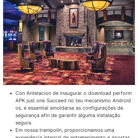
Con Antelacion de inaugurar o download perform
APK just one Succeed no teu mecanismo Android
os, é essential amoldarse as configurações de
segurança afin de garantir alguma instalação
segura.
Em nossa trampolín, proporcionamos uma
experiência íntegral de entretenimento e apostas.