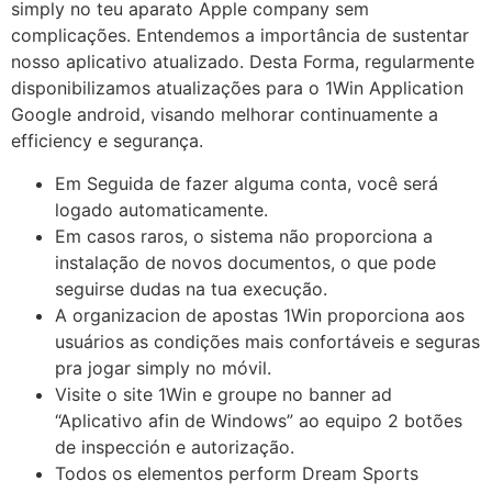
simply no teu aparato Apple company sem
complicações. Entendemos a importância de sustentar
nosso aplicativo atualizado. Desta Forma, regularmente
disponibilizamos atualizações para o 1Win Application
Google android, visando melhorar continuamente a
efficiency e segurança.
Em Seguida de fazer alguma conta, você será
logado automaticamente.
Em casos raros, o sistema não proporciona a
instalação de novos documentos, o que pode
seguirse dudas na tua execução.
A organizacion de apostas 1Win proporciona aos
usuários as condições mais confortáveis e seguras
pra jogar simply no móvil.
Visite o site 1Win e groupe no banner ad
“Aplicativo afin de Windows” ao equipo 2 botões
de inspección e autorização.
Todos os elementos perform Dream Sports