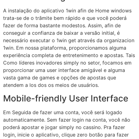
A instalação do aplicativo 1win afin de Home windows
trata-se de o trâmite bem rápido e que você poderá
fazer de forma bastante modestos. Assim, afin de
conseguir a confianza de baixar a versão initial, é
necessário executar o 1win get através da organizacion
1win. Em nossa plataforma, proporcionamos alguma
experiência completa de entretenimento e apostas. Tais
Como líderes inovadores simply no setor, focamos em
proporcionar uma user interface amigável e alguma
vasta gama de games e opções de apostas que
atendem a los dos os meios de usuários.
Mobile-friendly User Interface
Em Seguida de fazer uma conta, você será logado
automaticamente. Sem fazer login na conta, você não
poderá apostar e jogar simply no cassino. Pra fazer
login, inicie o aplicativo, clique zero botão para fazer