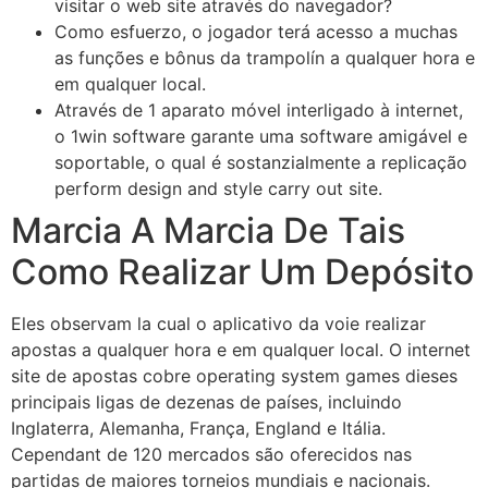
visitar o web site através do navegador?
Como esfuerzo, o jogador terá acesso a muchas
as funções e bônus da trampolín a qualquer hora e
em qualquer local.
Através de 1 aparato móvel interligado à internet,
o 1win software garante uma software amigável e
soportable, o qual é sostanzialmente a replicação
perform design and style carry out site.
Marcia A Marcia De Tais
Como Realizar Um Depósito
Eles observam la cual o aplicativo da voie realizar
apostas a qualquer hora e em qualquer local. O internet
site de apostas cobre operating system games dieses
principais ligas de dezenas de países, incluindo
Inglaterra, Alemanha, França, England e Itália.
Cependant de 120 mercados são oferecidos nas
partidas de maiores torneios mundiais e nacionais.