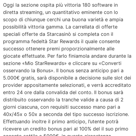
Oggi la sezione ospita più vittoria 180 software in
diretta streaming, un quantitativo eminente con lo
scopo di chiunque cerchi una buona varietà e ampia
possibilità vittoria gamma. La carrellata di offerte
speciali offerte da Starcasinò si completa con il
programma fedeltà Star Rewards il quale consente
successo ottenere premi proporzionalmente alle
giocate effettuate. Per farlo finiamola andare durante la
sezione «Mio StarRewards» e cliccare su «Converti
osservando la Bonus». Il bonus senza anticipo pari a
5.000€ gratis, sarà disponibile a decisione sulle slot dei
provider appositamente selezionati, e verrà accreditato
entro 24 ore dalla convalida del conto. Il bonus sarà
distribuito osservando la tranche valide a causa di 2
giorni ciascuna, con requisiti successo mano pari a
40x/45x o 50x a seconda del tipo successo iscrizione.
Effettuando inoltre il primo anticipo, l’utente potrà
ricevere un credito bonus pari al 100% del il suo primo
acconto sottile a 5000€, in questo circostanza