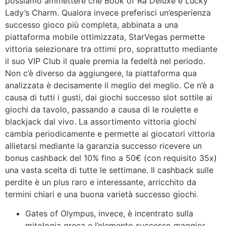
possiamo ammettere che Book of Ra Deluxe e Lucky
Lady’s Charm. Qualora invece preferisci un’esperienza
successo gioco più completa, abbinata a una
piattaforma mobile ottimizzata, StarVegas permette
vittoria selezionare tra ottimi pro, soprattutto mediante
il suo VIP Club il quale premia la fedeltà nel periodo.
Non c’è diverso da aggiungere, la piattaforma qua
analizzata è decisamente il meglio del meglio. Ce n’è a
causa di tutti i gusti, dai giochi successo slot sottile ai
giochi da tavolo, passando a causa di le roulette e
blackjack dal vivo. La assortimento vittoria giochi
cambia periodicamente e permette ai giocatori vittoria
allietarsi mediante la garanzia successo ricevere un
bonus cashback del 10% fino a 50€ (con requisito 35x)
una vasta scelta di tutte le settimane. Il cashback sulle
perdite è un plus raro e interessante, arricchito da
termini chiari e una buona varietà successo giochi.
Gates of Olympus, invece, è incentrato sulla
mitologia greca e l’elemento successo maggior