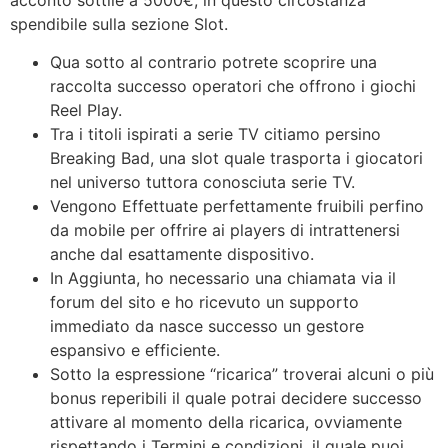
spendibile sulla sezione Slot.
Qua sotto al contrario potrete scoprire una
raccolta successo operatori che offrono i giochi
Reel Play.
Tra i titoli ispirati a serie TV citiamo persino
Breaking Bad, una slot quale trasporta i giocatori
nel universo tuttora conosciuta serie TV.
Vengono Effettuate perfettamente fruibili perfino
da mobile per offrire ai players di intrattenersi
anche dal esattamente dispositivo.
In Aggiunta, ho necessario una chiamata via il
forum del sito e ho ricevuto un supporto
immediato da nasce successo un gestore
espansivo e efficiente.
Sotto la espressione “ricarica” troverai alcuni o più
bonus reperibili il quale potrai decidere successo
attivare al momento della ricarica, ovviamente
rispettando i Termini e condizioni, il quale puoi