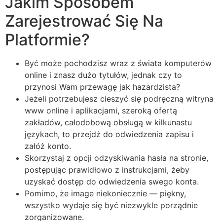
Jakim Sposobem
Zarejestrować Się Na
Platformie?
Być może pochodzisz wraz z świata komputerów
online i znasz dużo tytułów, jednak czy to
przynosi Wam przewagę jak hazardzista?
Jeżeli potrzebujesz cieszyć się podręczną witryna
www online i aplikacjami, szeroką ofertą
zakładów, całodobową obsługą w kilkunastu
językach, to przejdź do odwiedzenia zapisu i
załóż konto.
Skorzystaj z opcji odzyskiwania hasła na stronie,
postępując prawidłowo z instrukcjami, żeby
uzyskać dostęp do odwiedzenia swego konta.
Pomimo, że image niekoniecznie — piękny,
wszystko wydaje się być niezwykle porządnie
zorganizowane.