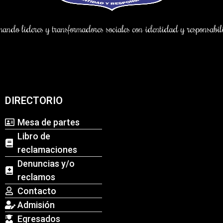
ndo lideres y transformadores sociales con identidad y responsab
DIRECTORIO
Mesa de partes
Libro de
reclamaciones
Denuncias y/o
reclamos
Contacto
Admisión
Egresados