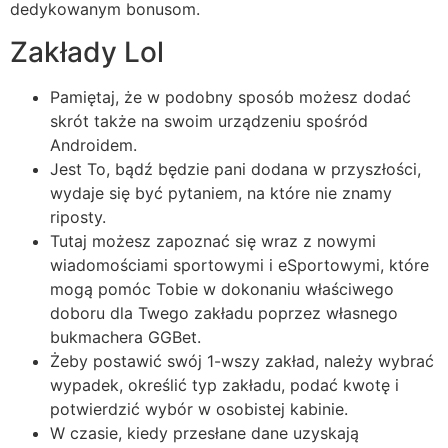
dedykowanym bonusom.
Zakłady Lol
Pamiętaj, że w podobny sposób możesz dodać
skrót także na swoim urządzeniu spośród
Androidem.
Jest To, bądź będzie pani dodana w przyszłości,
wydaje się być pytaniem, na które nie znamy
riposty.
Tutaj możesz zapoznać się wraz z nowymi
wiadomościami sportowymi i eSportowymi, które
mogą pomóc Tobie w dokonaniu właściwego
doboru dla Twego zakładu poprzez własnego
bukmachera GGBet.
Żeby postawić swój 1-wszy zakład, należy wybrać
wypadek, określić typ zakładu, podać kwotę i
potwierdzić wybór w osobistej kabinie.
W czasie, kiedy przesłane dane uzyskają