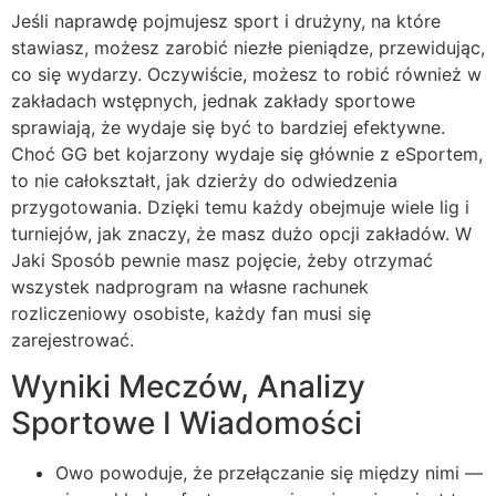
Jeśli naprawdę pojmujesz sport i drużyny, na które
stawiasz, możesz zarobić niezłe pieniądze, przewidując,
co się wydarzy. Oczywiście, możesz to robić również w
zakładach wstępnych, jednak zakłady sportowe
sprawiają, że wydaje się być to bardziej efektywne.
Choć GG bet kojarzony wydaje się głównie z eSportem,
to nie całokształt, jak dzierży do odwiedzenia
przygotowania. Dzięki temu każdy obejmuje wiele lig i
turniejów, jak znaczy, że masz dużo opcji zakładów. W
Jaki Sposób pewnie masz pojęcie, żeby otrzymać
wszystek nadprogram na własne rachunek
rozliczeniowy osobiste, każdy fan musi się
zarejestrować.
Wyniki Meczów, Analizy
Sportowe I Wiadomości
Owo powoduje, że przełączanie się między nimi —