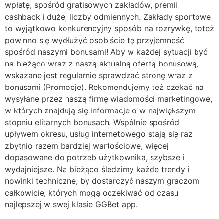
wpłatę, spośród gratisowych zakładów, premii
cashback i dużej liczby odmiennych. Zakłady sportowe
to wyjątkowo konkurencyjny sposób na rozrywkę, toteż
powinno się wydłużyć osobiście tę przyjemność
spośród naszymi bonusami! Aby w każdej sytuacji być
na bieżąco wraz z naszą aktualną ofertą bonusową,
wskazane jest regularnie sprawdzać stronę wraz z
bonusami (Promocje). Rekomendujemy też czekać na
wysyłane przez naszą firmę wiadomości marketingowe,
w których znajdują się informacje o w największym
stopniu elitarnych bonusach. Wspólnie spośród
upływem okresu, usług internetowego stają się raz
zbytnio razem bardziej wartościowe, więcej
dopasowane do potrzeb użytkownika, szybsze i
wydajniejsze. Na bieżąco śledzimy każde trendy i
nowinki techniczne, by dostarczyć naszym graczom
całkowicie, których mogą oczekiwać od czasu
najlepszej w swej klasie GGBet app.