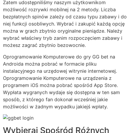
Zatem udostępniliśmy naszym użytkownikom
możliwość rozrywki mobilnej na 2 metody. Liczba
bezpłatnych spinów zależy od czasu typu zabawy i do
niej funkcji osobliwych. Wybrać i zakupić każdą opcję
można w grach zbytnio oryginalne pieniądze. Należy
wybrać właściwy tryb zanim rozpoczęciem zabawy i
możesz zagrać zbytnio bezowocnie.
Oprogramowanie Komputerowe do gry GG bet na
Androida można pobrać w formacie pliku
instalacyjnego na urzędowej witrynie internetowej.
Oprogramowanie Komputerowe na urządzenia z
programem iOS można pobrać spośród App Store.
Wypłata wygranych wydaje się dostępna w ten sam
sposób, z którego fan dokonał wcześniej jakie
możliwości w żadnym wypadku jakiejś wpłaty.
Wybieraj Spośród Różnych