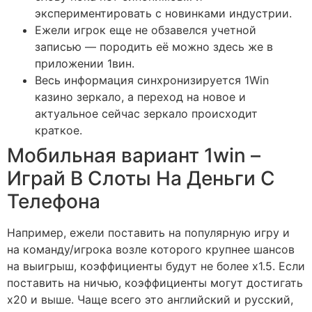
экспериментировать с новинками индустрии.
Ежели игрок еще не обзавелся учетной
записью — породить её можно здесь же в
приложении 1вин.
Весь информация синхронизируется 1Win
казино зеркало, а переход на новое и
актуальное сейчас зеркало происходит
краткое.
Мобильная вариант 1win –
Играй В Слоты На Деньги С
Телефона
Например, ежели поставить на популярную игру и
на команду/игрока возле которого крупнее шансов
на выигрыш, коэффициенты будут не более х1.5. Если
поставить на ничью, коэффициенты могут достигать
х20 и выше. Чаще всего это английский и русский,