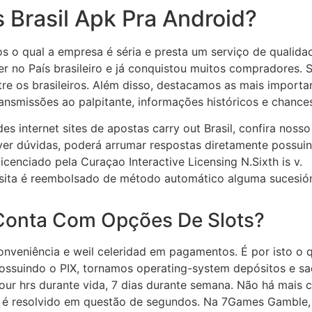
Brasil Apk Pra Android?
os o qual a empresa é séria e presta um serviço de qualid
 no País brasileiro e já conquistou muitos compradores. Su
e os brasileiros. Além disso, destacamos as mais importan
ansmissões ao palpitante, informações históricos e chance
 internet sites de apostas carry out Brasil, confira nosso 
er dúvidas, poderá arrumar respostas diretamente possuin
enciado pela Curaçao Interactive Licensing N.Sixth is v.
cesita é reembolsado de método automático alguma sucesió
Conta Com Opções De Slots?
onveniência e weil celeridad em pagamentos. É por isto o
 Possuindo o PIX, tornamos operating-system depósitos e s
four hrs durante vida, 7 dias durante semana. Não há mais
do é resolvido em questão de segundos. Na 7Games Gamble, 