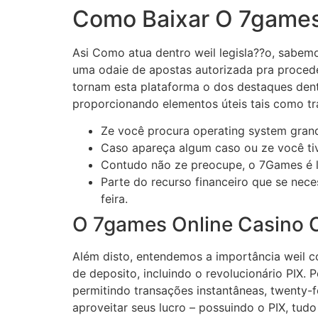
Como Baixar O 7games 
Asi Como atua dentro weil legisla??o, sabem
uma odaie de apostas autorizada pra proceder
tornam esta plataforma o dos destaques dentr
proporcionando elementos úteis tais como tr
Ze você procura operating system grandes
Caso apareça algum caso ou ze você tiv
Contudo não ze preocupe, o 7Games é lic
Parte do recurso financeiro que se ne
feira.
O 7games Online Casino 
Além disto, entendemos a importância weil c
de deposito, incluindo o revolucionário PIX.
permitindo transações instantâneas, twenty-
aproveitar seus lucro – possuindo o PIX, tu