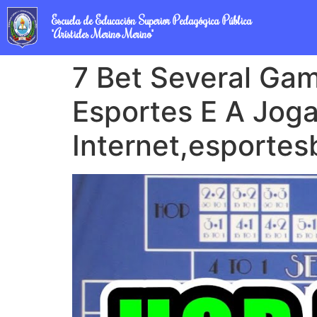
Escuela de Educación Superior Pedagógica Pública
"Arístides Merino Merino"
7 Bet Several Ga
Esportes E A Jog
Internet,esportesb