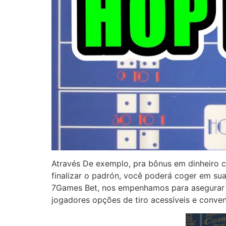
Através De exemplo, pra bônus em dinheiro co
finalizar o padrón, você poderá coger em sua
7Games Bet, nos empenhamos para asegurar l
jogadores opções de tiro acessíveis e conven