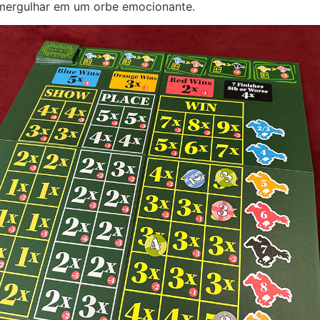
 mergulhar em um orbe emocionante.