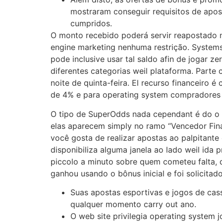
mostraram conseguir requisitos de apos
cumpridos.
O monto recebido poderá servir reapostado 
engine marketing nenhuma restrição. Systems
pode inclusive usar tal saldo afin de jogar ze
diferentes categorias weil plataforma. Part
noite de quinta-feira. El recurso financeiro 
de 4% e para operating system compradores o 
O tipo de SuperOdds nada cependant é do o 
elas aparecem simply no ramo “Vencedor Fina
você gosta de realizar apostas ao palpitante
disponibiliza alguma janela ao lado weil ida
piccolo a minuto sobre quem cometeu falta, q
ganhou usando o bônus inicial e foi solicitad
Suas apostas esportivas e jogos de ca
qualquer momento carry out ano.
O web site privilegia operating system 