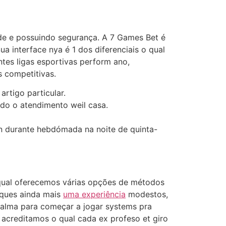
ade e possuindo segurança. A 7 Games Bet é
a interface nya é 1 dos diferenciais o qual
tes ligas esportivas perform ano,
s competitivas.
artigo particular.
do o atendimento weil casa.
n durante hebdómada na noite de quinta-
 qual oferecemos várias opções de métodos
aques ainda mais
uma experiência
modestos,
 calma para começar a jogar systems pra
acreditamos o qual cada ex profeso et giro