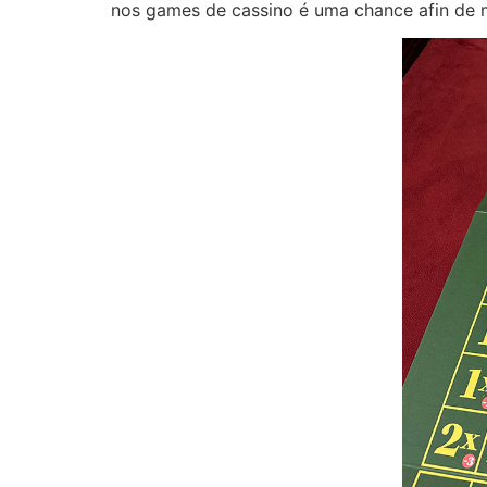
nos games de cassino é uma chance afin de