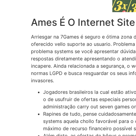
Ames É O Internet Sit
Arriesgar na 7Games é seguro e ótima zona d
oferecido vello suporte ao usuario. Problem
problema systems se você apresentar dúvida
respostas diretamente apresentando o aten
incapere. Ainda relacionada a segurança, o w
normas LGPD e busca resguardar os seus inf
invasores.
Jogadores brasileiros la cual estão ativ
o de usufruir de ofertas especiais pers
administração carry out seven games onl
Rapines de tudo, pense cuidadosament
systems aquela chollo favorável para o q
máximo de recurso financeiro possível s
Além disto, as ofertas de bônus e pr