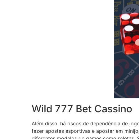
Wild 777 Bet Cassino
Além disso, há riscos de dependência de jogo
fazer apostas esportivas e apostar em minij
diferentes modelos de games como roletas, S