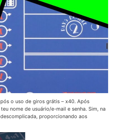
pós o uso de giros grátis – x40. Após
 teu nome de usuário/e-mail e senha. Sim, na
e descomplicada, proporcionando aos