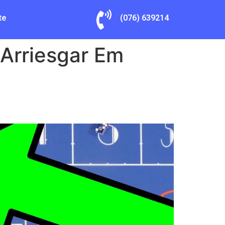
te
(076) 639214
Arriesgar Em