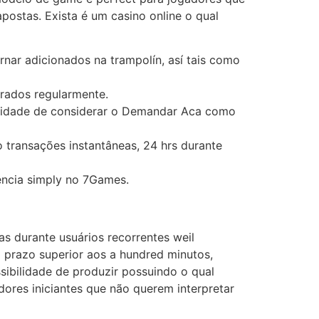
postas. Exista é um casino online o qual
nar adicionados na trampolín, así tais como
rados regularmente.
ilidade de considerar o Demandar Aca como
 transações instantâneas, 24 hrs durante
ência simply no 7Games.
s durante usuários recorrentes weil
o prazo superior aos a hundred minutos,
sibilidade de produzir possuindo o qual
ores iniciantes que não querem interpretar