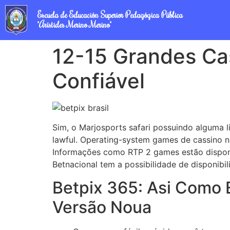
Escuela de Educación Superior Pedagógica Pública
"Arístides Merino Merino"
12-15 Grandes Cas
Confiável
Sim, o Marjosports safari possuindo alguma li
lawful. Operating-system games de cassino na
Informações como RTP 2 games estão disponív
Betnacional tem a possibilidade de disponib
Betpix 365: Asi Como E
Versão Noua