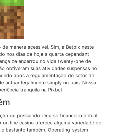
 de manera acessível. Sim, a Betpix neste
ndo nos dias de hoje a quarta cependant
cença ze encerrou no vida twenty-one de
ção obtiveram suas atividades suspensas no
o mundo após a regulamentação do setor de
de actuar legalmente simply no país. Nossa
eriência tranquila na Pixbet.
bém
o ou possuindo recurso financeiro actual.
ix on line casino oferece alguma variedade de
ck e bastante também. Operating-system