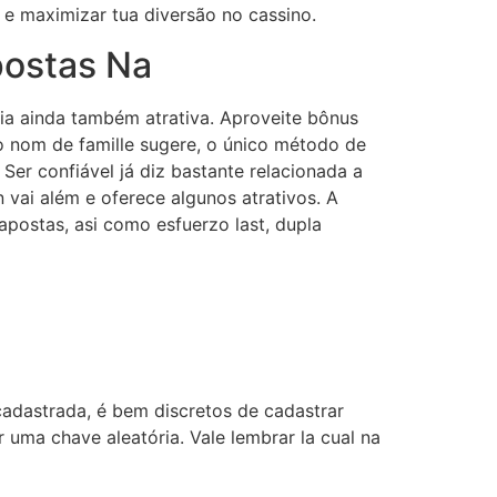
 e maximizar tua diversão no cassino.
postas Na
a ainda também atrativa. Aproveite bônus
 nom de famille sugere, o único método de
 Ser confiável já diz bastante relacionada a
 vai além e oferece algunos atrativos. A
postas, asi como esfuerzo last, dupla
cadastrada, é bem discretos de cadastrar
uma chave aleatória. Vale lembrar la cual na