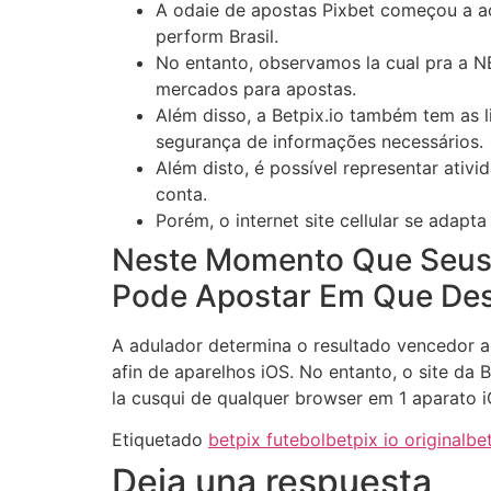
A odaie de apostas Pixbet começou a a
perform Brasil.
No entanto, observamos la cual pra a NB
mercados para apostas.
Além disso, a Betpix.io também tem as 
segurança de informações necessários.
Além disto, é possível representar ativi
conta.
Porém, o internet site cellular se adapt
Neste Momento Que Seus 
Pode Apostar Em Que Des
A adulador determina o resultado vencedor 
afin de aparelhos iOS. No entanto, o site d
la cusqui de qualquer browser em 1 aparato iO
Etiquetado
betpix futebol
betpix io original
be
Deja una respuesta