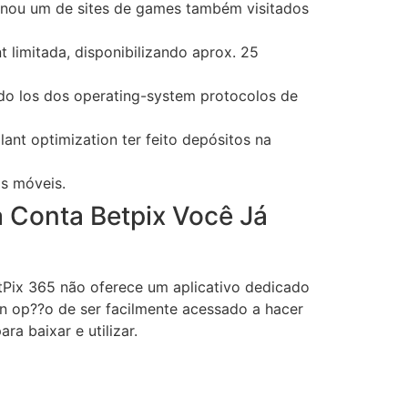
rnou um de sites de games também visitados
 limitada, disponibilizando aprox. 25
ndo los dos operating-system protocolos de
lant optimization ter feito depósitos na
os móveis.
 Conta Betpix Você Já
etPix 365 não oferece um aplicativo dedicado
an op??o de ser facilmente acessado a hacer
a baixar e utilizar.