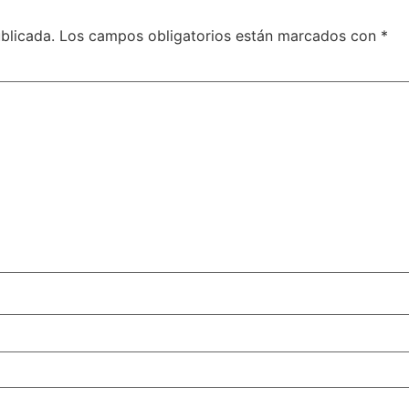
blicada.
Los campos obligatorios están marcados con
*