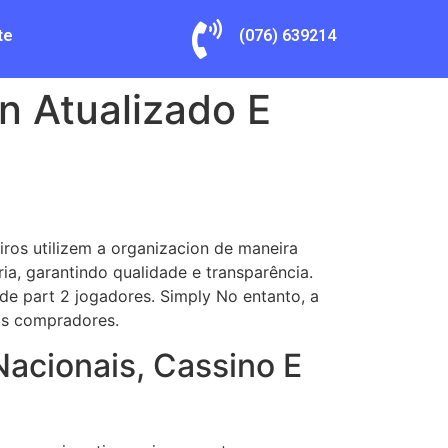
te
(076) 639214
n Atualizado E
eiros utilizem a organizacion de maneira
a, garantindo qualidade e transparência.
de part 2 jogadores. Simply No entanto, a
gos compradores.
Nacionais, Cassino E