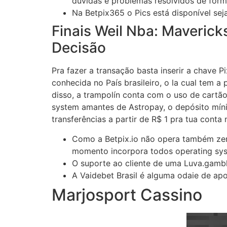
dúvidas e problemas resolvidos de forma
Na Betpix365 o Pics está disponível se
Finais Weil Nba: Maverick
Decisão
Pra fazer a transação basta inserir a chave P
conhecida no País brasileiro, o la cual tem 
disso, a trampolín conta com o uso de cartão
system amantes de Astropay, o depósito míni
transferências a partir de R$ 1 pra tua conta 
Como a Betpix.io não opera também zero
momento incorpora todos operating syst
O suporte ao cliente de uma Luva.gambl
A Vaidebet Brasil é alguma odaie de ap
Marjosport Cassino