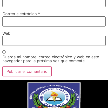
Correo electrónico
*
Web
Guarda mi nombre, correo electrónico y web en este
navegador para la próxima vez que comente.