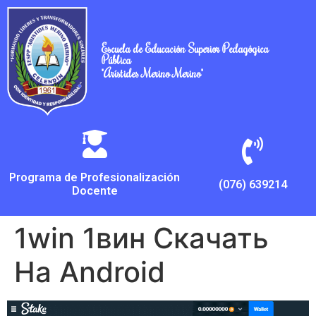
Escuela de Educación Superior Pedagógica
Pública
"Arístides Merino Merino"
Programa de Profesionalización
(076) 639214
Docente
1win 1вин Скачать
На Android