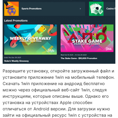
Разрешите установку, откройте загруженный файл и
установите приложение 1win на мобильный телефон.
Скачать 1win приложение на андроид бесплатно
можно через официальный веб-сайт 1win, следуя
инструкциям, которые описаны выше. Однако его
установка на устройствах Apple способен
отличаться от Android версии. Для загрузки нужно
зайти на официальный ресурс 1win с устройства на