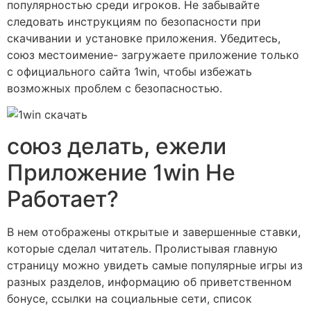
популярностью среди игроков. Не забывайте
следовать инструкциям по безопасности при
скачивании и установке приложения. Убедитесь,
союз местоимение- загружаете приложение только
с официального сайта 1win, чтобы избежать
возможных проблем с безопасностью.
союз делать, ежели
Приложение 1win Не
Работает?
В нем отображены открытые и завершенные ставки,
которые сделал читатель. Пролистывая главную
страницу можно увидеть самые популярные игры из
разных разделов, информацию об приветственном
бонусе, ссылки на социальные сети, список