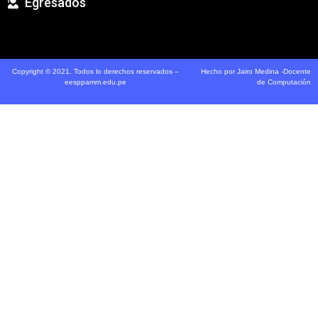
Egresados
Copyright © 2021. Todos lo derechos reservados –
Hecho por Jairo Medina -Docente
eesppamm.edu.pe
de Computación