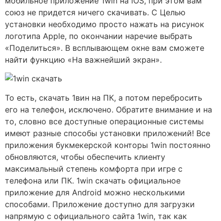
мобильное приложение 1win на iOS, при этом вам
союз не придется ничего скачивать. С Целью
установки необходимо просто нажать на рисунок
логотипа Apple, по окончании наречие выбрать
«Поделиться». В всплывающем окне вам сможете
найти функцию «На важнейший экран».
То есть, скачать 1вин на ПК, а потом перебросить
его на телефон, исключено. Обратите внимание и на
то, словно все доступные операционные системы
имеют разные способы установки приложений! Все
приложения букмекерской конторы 1win постоянно
обновляются, чтобы обеспечить клиенту
максимальный степень комфорта при игре с
телефона или ПК. 1win скачать официальное
приложение для Android можно несколькими
способами. Приложение доступно для загрузки
напрямую с официального сайта 1win, так как