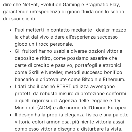
dire che NetEnt, Evolution Gaming e Pragmatic Play,
garantendo un’esperienza di gioco fluida con lo scopo
di i suoi clienti.
Puoi metterti in contatto mediante i dealer mezzo
la chat dal vivo e dare all’esperienza successo
gioco un tirocc personale.
Gli fruitori hanno usabile diverse opzioni vittoria
deposito e ritiro, come possiamo asserire che
carte di credito e passivo, portafogli elettronici
come Skrill e Neteller, metodi successo bonifico
bancario e criptovalute come Bitcoin e Ethereum.
I dati che il casinò RTBET utilizza avvengono
protetti da robuste misure di protezione conformi
a quelli rigorosi dell’Agenzia delle Dogane e dei
Monopoli (ADM) e alle norme dell’Unione Europea.
Il design ha la propria eleganza fisica e una palette
vittoria colori armoniosa, più niente vittoria assai
complesso vittoria disegno a disturbare la vista.