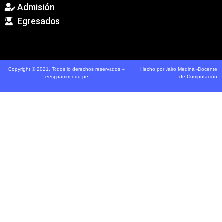
Admisión
Egresados
Copyright © 2021. Todos lo derechos reservados –
Hecho por Jairo Medina -Docente
eesppamm.edu.pe
de Computación