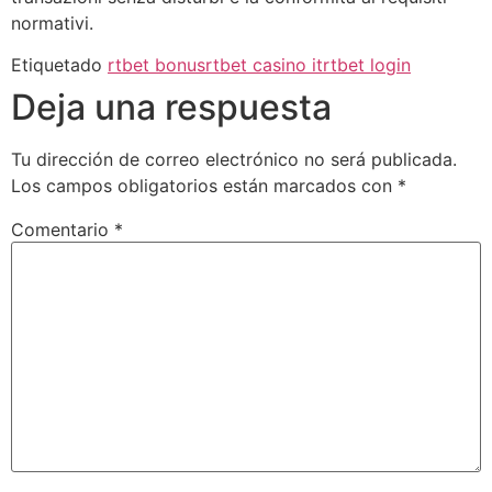
normativi.
Etiquetado
rtbet bonus
rtbet casino it
rtbet login
Deja una respuesta
Tu dirección de correo electrónico no será publicada.
Los campos obligatorios están marcados con
*
Comentario
*