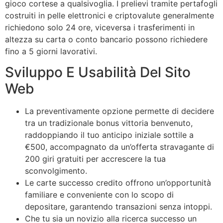
gioco cortese a qualsivoglia. I prelievi tramite pertafogli
costruiti in pelle elettronici e criptovalute generalmente
richiedono solo 24 ore, viceversa i trasferimenti in
altezza su carta o conto bancario possono richiedere
fino a 5 giorni lavorativi.
Sviluppo E Usabilità Del Sito
Web
La preventivamente opzione permette di decidere
tra un tradizionale bonus vittoria benvenuto,
raddoppiando il tuo anticipo iniziale sottile a
€500, accompagnato da un’offerta stravagante di
200 giri gratuiti per accrescere la tua
sconvolgimento.
Le carte successo credito offrono un’opportunità
familiare e conveniente con lo scopo di
depositare, garantendo transazioni senza intoppi.
Che tu sia un novizio alla ricerca successo un