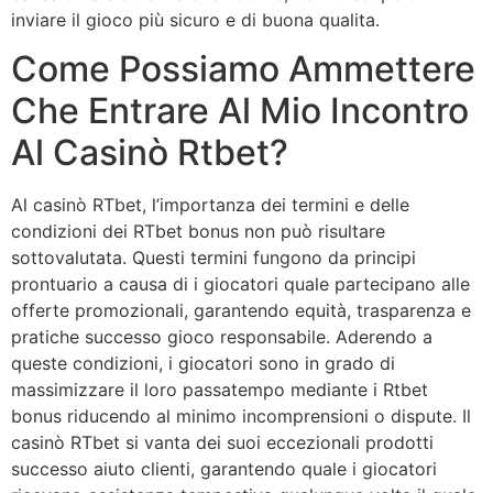
inviare il gioco più sicuro e di buona qualita.
Come Possiamo Ammettere
Che Entrare Al Mio Incontro
Al Casinò Rtbet?
Al casinò RTbet, l’importanza dei termini e delle
condizioni dei RTbet bonus non può risultare
sottovalutata. Questi termini fungono da principi
prontuario a causa di i giocatori quale partecipano alle
offerte promozionali, garantendo equità, trasparenza e
pratiche successo gioco responsabile. Aderendo a
queste condizioni, i giocatori sono in grado di
massimizzare il loro passatempo mediante i Rtbet
bonus riducendo al minimo incomprensioni o dispute. Il
casinò RTbet si vanta dei suoi eccezionali prodotti
successo aiuto clienti, garantendo quale i giocatori