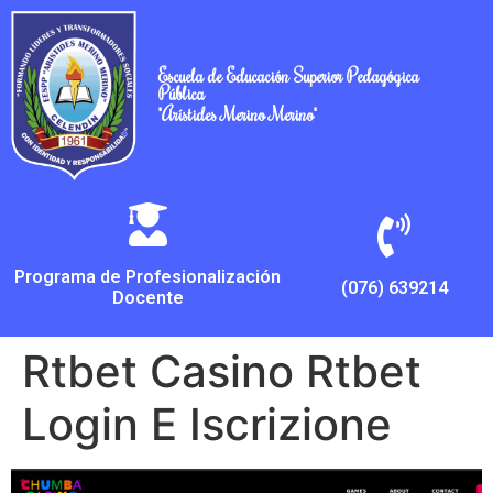
Escuela de Educación Superior Pedagógica
Pública
"Arístides Merino Merino"
Programa de Profesionalización
(076) 639214
Docente
Rtbet Casino Rtbet
Login E Iscrizione