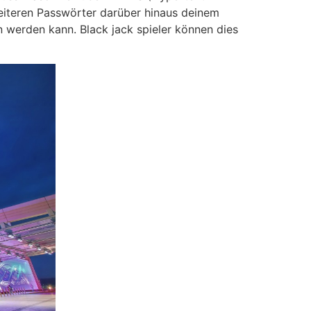
eiteren Passwörter darüber hinaus deinem
n werden kann. Black jack spieler können dies