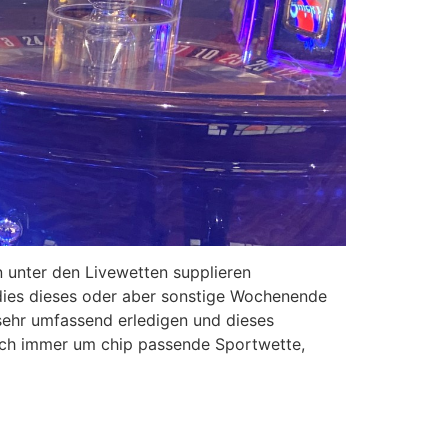
n unter den Livewetten supplieren
 dies dieses oder aber sonstige Wochenende
ehr umfassend erledigen und dieses
sich immer um chip passende Sportwette,