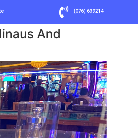
te
(076) 639214
Hinaus And