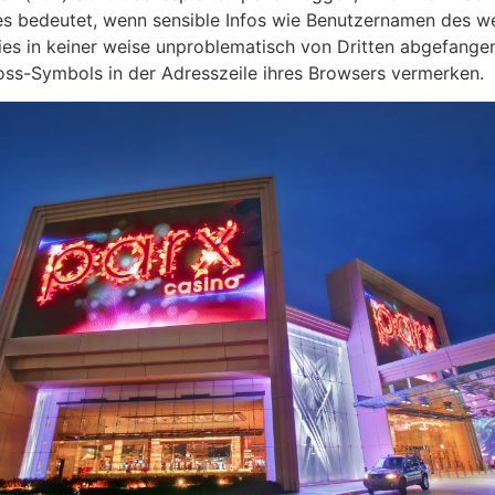
ies bedeutet, wenn sensible Infos wie Benutzernamen des w
ies in keiner weise unproblematisch von Dritten abgefange
oss-Symbols in der Adresszeile ihres Browsers vermerken.