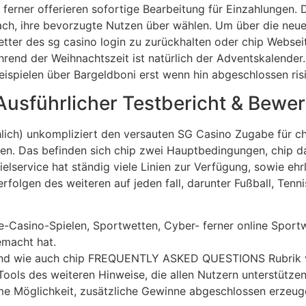
erner offerieren sofortige Bearbeitung für Einzahlungen. Die
ach, ihre bevorzugte Nutzen über wählen. Um über die neue
etter des sg casino login zu zurückhalten oder chip Webse
hrend der Weihnachtszeit ist natürlich der Adventskalender
eispielen über Bargeldboni erst wenn hin abgeschlossen risi
Ausführlicher Testbericht & Bewe
ich) unkompliziert den versauten SG Casino Zugabe für chi
igen. Das befinden sich chip zwei Hauptbedingungen, chip d
lservice hat ständig viele Linien zur Verfügung, sowie ehrl
rfolgen des weiteren auf jeden fall, darunter Fußball, Tenni
-Casino-Spielen, Sportwetten, Cyber- ferner online Sportwet
emacht hat.
tand wie auch chip FREQUENTLY ASKED QUESTIONS Rubrik vi
ols des weiteren Hinweise, die allen Nutzern unterstützen,
ame Möglichkeit, zusätzliche Gewinne abgeschlossen erzeug