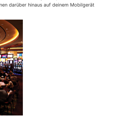
onen darüber hinaus auf deinem Mobilgerät