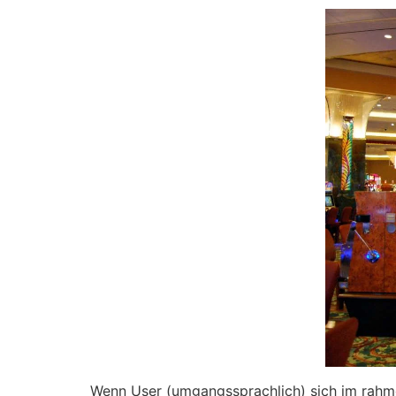
Wenn User (umgangssprachlich) sich im rahme