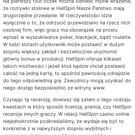
Na pierwszy rzut oczek można odnieść mylne wrażenie,
że rozrywki stołowe w HellSpin Nasze Państwo mają
drugorzędne przesłanie. W rzeczywistości idzie
wyłącznie o to, że odrzucić przewidziano na rzecz nich
osobnej firm, więc gracz ma obowiązek na prostu
wpisać w wyszukiwarce poker, blackjack, bądź roulette.
W ludzi slotach użytkownik może postawić w dużym
stopniu większy zakład i bezzwłocznie uruchomić
główny bonus w produkcji. HellSpin oferuje kilkaset
takich możliwości i jeżeli ktoś będzie chciał postawić
całość na jedną kartę, to spośród pewnością odnajdzie
do tego odpowiednią grę. Zawodnicy mogą uzyskać do
niego dostęp bezpośrednio ze witryny www.
Czytając tę recenzję, dowiesz się zatem o tego rodzaju
kwestiach w który sposób licencja, premia, czy HellSpin
recenzje innych graczy. W relacji HellSpin casino online
niejednokrotnie podkreślaliśmy, że wydaje się być to
konkretne z w najwyższym stopniu wybitnych i