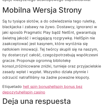
Mobilna Wersja Strony
Są tu tysiące slotów, a do odwiedzenia tego ruletkę,
blackjacka i zabawy na żywo. Dostawcy, ignoranci w
jaki sposób Pragmatic Play bądź NetEnt, gwarantują
świetną jakość i wciągającą rozgrywkę. HellSpin nie
zaakceptować jest kasynem, które wyróżnia się
natłokiem innowacji. Tej twórcy skupili się na naszym,
by dostarczyć całość, czegożpotrzebują współczesni
gracze. Proponuje ogromną bibliotekę
konsol,zróżnicowane zniżki, turnieje oraz przyjacielskie
zasady wpłat i wypłat. Wszystko działa płynnie i
odrzucić natrafiliśmy na żadne poważne kłopoty.
Etiquetado
hell spin bonus
hellspin bonus bez
depozytu
hellspin casino
Deja una respuesta