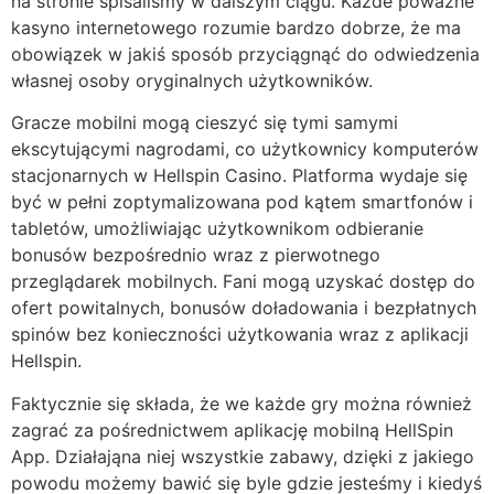
na stronie spisaliśmy w dalszym ciągu. Każde poważne
kasyno internetowego rozumie bardzo dobrze, że ma
obowiązek w jakiś sposób przyciągnąć do odwiedzenia
własnej osoby oryginalnych użytkowników.
Gracze mobilni mogą cieszyć się tymi samymi
ekscytującymi nagrodami, co użytkownicy komputerów
stacjonarnych w Hellspin Casino. Platforma wydaje się
być w pełni zoptymalizowana pod kątem smartfonów i
tabletów, umożliwiając użytkownikom odbieranie
bonusów bezpośrednio wraz z pierwotnego
przeglądarek mobilnych. Fani mogą uzyskać dostęp do
ofert powitalnych, bonusów doładowania i bezpłatnych
spinów bez konieczności użytkowania wraz z aplikacji
Hellspin.
Faktycznie się składa, że we każde gry można również
zagrać za pośrednictwem aplikację mobilną HellSpin
App. Działająna niej wszystkie zabawy, dzięki z jakiego
powodu możemy bawić się byle gdzie jesteśmy i kiedyś