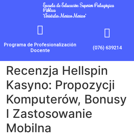
Escuela de Educación Superior Pedagógica
Pública
"Arístides Merino Merino"
Programa de Profesionalización
(076) 639214
Docente
Recenzja Hellspin
Kasyno: Propozycji
Komputerów, Bonusy
I Zastosowanie
Mobilna