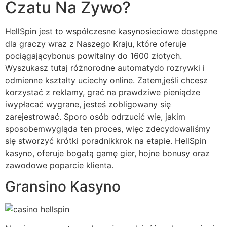
Czatu Na Żywo?
HellSpin jest to współczesne kasynosieciowe dostępne
dla graczy wraz z Naszego Kraju, które oferuje
pociągającybonus powitalny do 1600 złotych.
Wyszukasz tutaj różnorodne automatydo rozrywki i
odmienne kształty uciechy online. Zatem,jeśli chcesz
korzystać z reklamy, grać na prawdziwe pieniądze
iwypłacać wygrane, jesteś zobligowany się
zarejestrować. Sporo osób odrzucić wie, jakim
sposobemwygląda ten proces, więc zdecydowaliśmy
się stworzyć krótki poradnikkrok na etapie. HellSpin
kasyno, oferuje bogatą gamę gier, hojne bonusy oraz
zawodowe poparcie klienta.
Gransino Kasyno