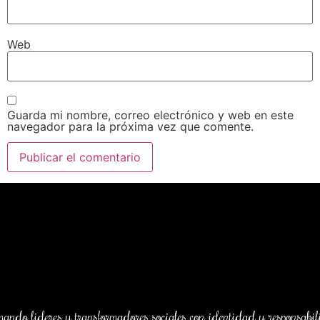
Web
Guarda mi nombre, correo electrónico y web en este
navegador para la próxima vez que comente.
ndo lideres y transformadores sociales con identidad y responsab